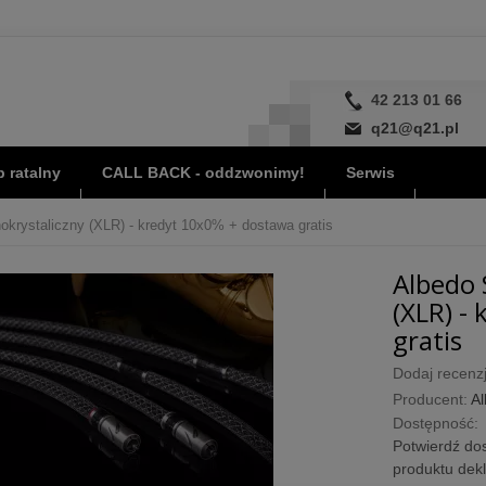
42 213 01 66
q21@q21.pl
 ratalny
CALL BACK - oddzwonimy!
Serwis
okrystaliczny (XLR) - kredyt 10x0% + dostawa gratis
Albedo 
(XLR) -
gratis
Dodaj recenzj
Producent:
A
Dostępność:
Potwierdź dos
produktu dek