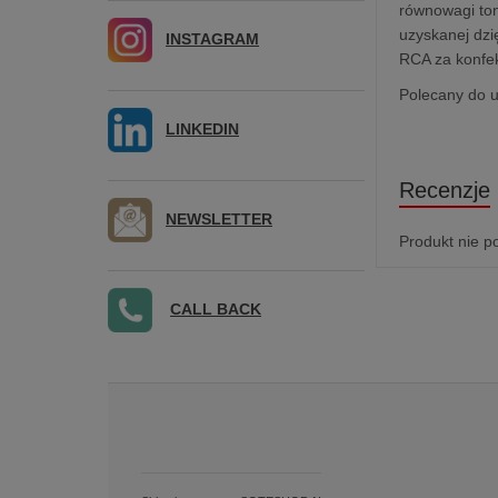
równowagi ton
uzyskanej dzię
INSTAGRAM
RCA za konfek
Polecany do u
LINKEDIN
Recenzje
NEWSLETTER
Produkt nie p
CALL BACK