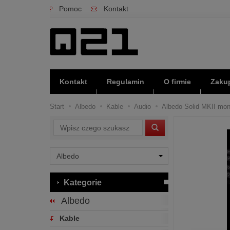
Pomoc
Kontakt
Kontakt
Regulamin
O firmie
Zakup
Start
Albedo
Kable
Audio
Albedo Solid MKII mon
Wyszukaj
Kategorie
Albedo
Kable