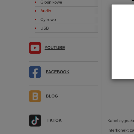
Głośnikowe
Audio
Cyfrowe
USB
YOUTUBE
FACEBOOK
BLOG
TIKTOK
Kabel sygnało
Interkonekt z