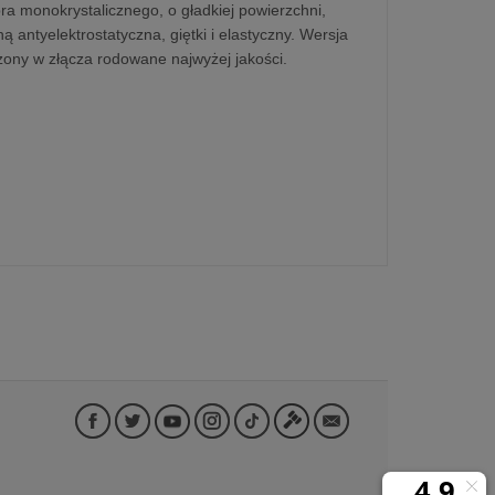
a monokrystalicznego, o gładkiej powierzchni,
 antyelektrostatyczna, giętki i elastyczny. Wersja
ony w złącza rodowane najwyżej jakości.