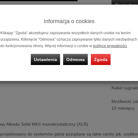
Powiadom 
Historia ceny
Informacja o cookies
Klikając “Zgoda” akceptujesz zapisywanie wszystkich danych cookie na twoim
urządzeniu. Kliknięcie “Odmowa” oznacza zapisywanie tylko danych niezbędnych
do funkcjonowania strony. Więcej informacji o cookie w
polityce prywatności
.
Ustawienia
Odmowa
Zgoda
Kabel sygnał
Możliwość za
10 miesięcy.
wy Albedo Solid MKII monokrystaliczny (XLR)
aprojektowany do systemów gdzie pożądane są takie cechy jak: szybko