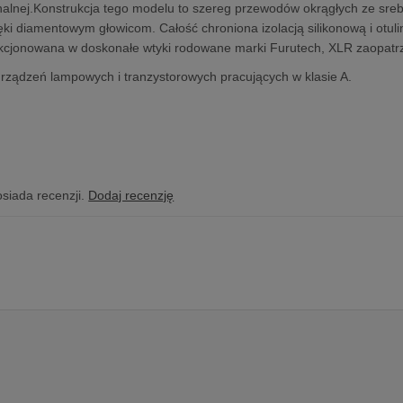
alnej.Konstrukcja tego modelu to szereg przewodów okrągłych ze srebr
ki diamentowym głowicom. Całość chroniona izolacją silikonową i otuliną
cjonowana w doskonałe wtyki rodowane marki Furutech, XLR zaopatrz
rządzeń lampowych i tranzystorowych pracujących w klasie A.
osiada recenzji.
Dodaj recenzję