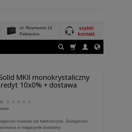
ul. Reymonta 12
szybki
Pabianice
kontakt
Solid MKII monokrystaliczny
 kredyt 10x0% + dostawa
ę:
lbedo
tępność mailowo lub telefonicznie. Dostępność
larowana w magazynie dostawcy.