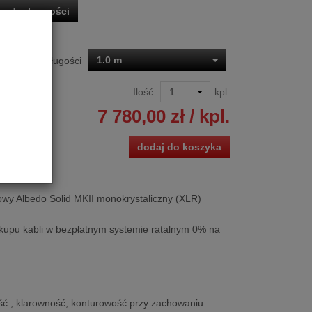
o dostępności
1.0 m
Dostępne długości
Ilość:
kpl.
7 780,00 zł
/ kpl.
dodaj do koszyka
owy Albedo Solid MKII monokrystaliczny (XLR)
kupu kabli w bezpłatnym systemie ratalnym 0% na
ść , klarowność, konturowość przy zachowaniu