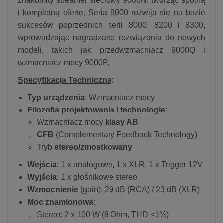
znakomity streamer sieciowy 9000N, tworząc spójną
i kompletną ofertę. Seria 9000 rozwija się na bazie
sukcesów poprzednich serii 8000, 8200 i 8300,
wprowadzając nagradzane rozwiązania do nowych
modeli, takich jak przedwzmacniacz 9000Q i
wzmacniacz mocy 9000P.
Specyfikacja Techniczna
:
Typ urządzenia
: Wzmacniacz mocy
Filozofia projektowania i technologie
:
Wzmacniacz mocy
klasy AB
CFB
(Complementary Feedback Technology)
Tryb
stereo/zmostkowany
Wejścia
: 1 x analogowe, 1 x XLR, 1 x Trigger 12V
Wyjścia
: 1 x głośnikowe stereo
Wzmocnienie
(gain): 29 dB (RCA) / 23 dB (XLR)
Moc znamionowa
:
Stereo: 2 x 100 W (8 Ohm, THD <1%)