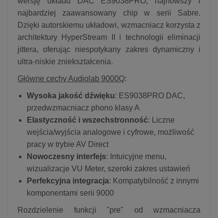
wersję układu DAC ES9038PRO, najnowszy i
najbardziej zaawansowany chip w serii Sabre.
Dzięki autorskiemu układowi, wzmacniacz korzysta z
architektury HyperStream II i technologii eliminacji
jittera, oferując niespotykany zakres dynamiczny i
ultra-niskie zniekształcenia.
Główne cechy Audiolab 9000Q
:
Wysoka jakość dźwięku
: ES9038PRO DAC,
przedwzmacniacz phono klasy A
Elastyczność i wszechstronność
: Liczne
wejścia/wyjścia analogowe i cyfrowe, możliwość
pracy w trybie AV Direct
Nowoczesny interfejs
: Intuicyjne menu,
wizualizacje VU Meter, szeroki zakres ustawień
Perfekcyjna integracja
: Kompatybilność z innymi
komponentami serii 9000
Rozdzielenie funkcji "pre" od wzmacniacza