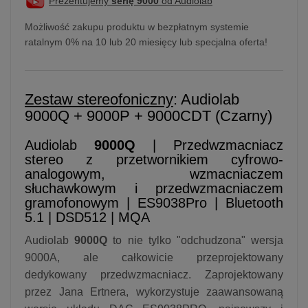
Prezentujemy
serię 9000
od Audiolab
Możliwość zakupu produktu w bezpłatnym systemie
ratalnym 0% na 10 lub 20 miesięcy lub specjalna oferta!
Zestaw stereofoniczny
: Audiolab
9000Q + 9000P + 9000CDT (Czarny)
Audiolab
9000Q
| Przedwzmacniacz
stereo z przetwornikiem cyfrowo-
analogowym, wzmacniaczem
słuchawkowym i przedwzmacniaczem
gramofonowym | ES9038Pro | Bluetooth
5.1 | DSD512 | MQA
Audiolab
9000Q
to nie tylko "odchudzona" wersja
9000A, ale całkowicie przeprojektowany
dedykowany przedwzmacniacz. Zaprojektowany
przez Jana Ertnera, wykorzystuje zaawansowaną