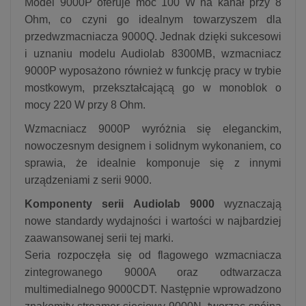
Model 9000P oferuje moc 100 W na kanał przy 8
Ohm, co czyni go idealnym towarzyszem dla
przedwzmacniacza 9000Q. Jednak dzięki sukcesowi
i uznaniu modelu Audiolab 8300MB, wzmacniacz
9000P wyposażono również w funkcję pracy w trybie
mostkowym, przekształcającą go w monoblok o
mocy 220 W przy 8 Ohm.
Wzmacniacz 9000P wyróżnia się eleganckim,
nowoczesnym designem i solidnym wykonaniem, co
sprawia, że idealnie komponuje się z innymi
urządzeniami z serii 9000.
Komponenty serii Audiolab 9000
wyznaczają
nowe standardy wydajności i wartości w najbardziej
zaawansowanej serii tej marki.
Seria rozpoczęła się od flagowego wzmacniacza
zintegrowanego 9000A oraz odtwarzacza
multimedialnego 9000CDT. Następnie wprowadzono