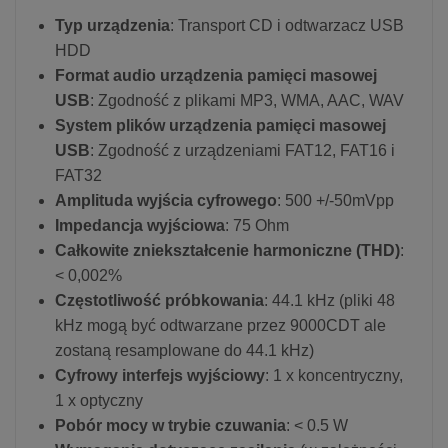
Typ urządzenia
: Transport CD i odtwarzacz USB
HDD
Format audio urządzenia pamięci masowej
USB
: Zgodność z plikami MP3, WMA, AAC, WAV
System plików urządzenia pamięci masowej
USB
: Zgodność z urządzeniami FAT12, FAT16 i
FAT32
Amplituda wyjścia cyfrowego
: 500 +/-50mVpp
Impedancja wyjściowa
: 75 Ohm
Całkowite zniekształcenie harmoniczne (THD)
:
< 0,002%
Częstotliwość próbkowania
: 44.1 kHz (pliki 48
kHz mogą być odtwarzane przez 9000CDT ale
zostaną resamplowane do 44.1 kHz)
Cyfrowy interfejs wyjściowy
: 1 x koncentryczny,
1 x optyczny
Pobór mocy w trybie czuwania
: < 0.5 W