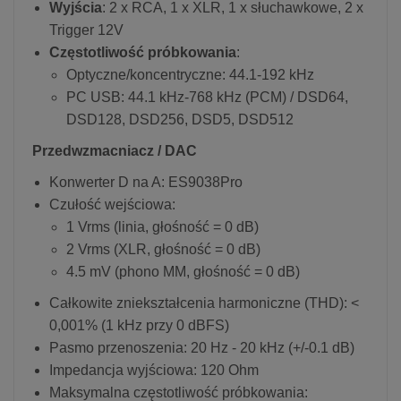
Wyjścia
: 2 x RCA, 1 x XLR, 1 x słuchawkowe, 2 x
Trigger 12V
Częstotliwość próbkowania
:
Optyczne/koncentryczne: 44.1-192 kHz
PC USB: 44.1 kHz-768 kHz (PCM) / DSD64,
DSD128, DSD256, DSD5, DSD512
Przedwzmacniacz / DAC
Konwerter D na A: ES9038Pro
Czułość wejściowa:
1 Vrms (linia, głośność = 0 dB)
2 Vrms (XLR, głośność = 0 dB)
4.5 mV (phono MM, głośność = 0 dB)
Całkowite zniekształcenia harmoniczne (THD): <
0,001% (1 kHz przy 0 dBFS)
Pasmo przenoszenia: 20 Hz - 20 kHz (+/-0.1 dB)
Impedancja wyjściowa: 120 Ohm
Maksymalna częstotliwość próbkowania: