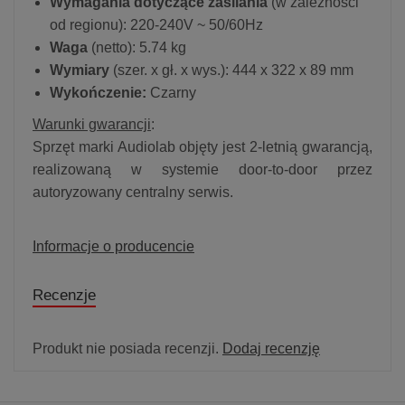
Wymagania dotyczące zasilania
(w zależności
od regionu): 220-240V ~ 50/60Hz
Waga
(netto): 5.74 kg
Wymiary
(szer. x gł. x wys.): 444 x 322 x 89 mm
Wykończenie:
Czarny
Warunki gwarancji
:
Sprzęt marki Audiolab objęty jest 2-letnią gwarancją,
realizowaną w systemie door-to-door przez
autoryzowany centralny serwis.
Informacje o producencie
Recenzje
Produkt nie posiada recenzji.
Dodaj recenzję