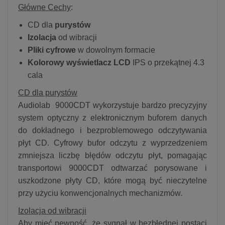
Główne Cechy
:
CD dla
purystów
Izolacja
od wibracji
Pliki cyfrowe
w dowolnym formacie
Kolorowy wyświetlacz LCD
IPS o przekątnej 4.3
cala
CD dla purystów
Audiolab 9000CDT wykorzystuje bardzo precyzyjny
system optyczny z elektronicznym buforem danych
do dokładnego i bezproblemowego odczytywania
płyt CD. Cyfrowy bufor odczytu z wyprzedzeniem
zmniejsza liczbę błędów odczytu płyt, pomagając
transportowi 9000CDT odtwarzać porysowane i
uszkodzone płyty CD, które mogą być nieczytelne
przy użyciu konwencjonalnych mechanizmów.
Izolacja od wibracji
Aby mieć pewność, że sygnał w bezbłędnej postaci