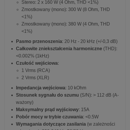
Stereo: 2 x 160 W (4 Ohm, THD <1%)
Zmostkowany (mono): 300 W (8 Ohm, THD
<1%)
Zmostkowany (mono): 380 W (4 Ohm, THD
<1%)
Pasmo przenoszenia
: 20 Hz - 20 kHz (+/-0,3 dB)
Całkowite zniekształcenia harmoniczne
(THD):
<0.002% (1kHz)
Czułość wejściowa
:
1 Vrms (RCA)
2 Vrms (XLR)
Impedancja wejściowa
: 10 kOhm
Stosunek sygnału do szumu
(S/N): > 112 dB (A-
ważony)
Maksymalny prąd wyjściowy
: 15A
Pobór mocy w trybie czuwania
: <0.5W
Wymagania dotyczące zasilania
(w zależności