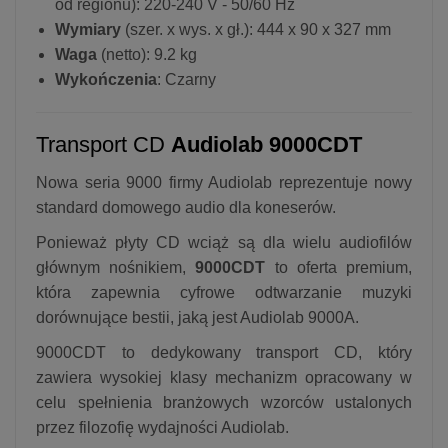
od regionu): 220-240 V - 50/60 Hz
Wymiary
(szer. x wys. x gł.): 444 x 90 x 327 mm
Waga
(netto): 9.2 kg
Wykończenia
: Czarny
Transport CD
Audiolab 9000CDT
Nowa seria 9000 firmy Audiolab reprezentuje nowy
standard domowego audio dla koneserów.
Ponieważ płyty CD wciąż są dla wielu audiofilów
głównym nośnikiem,
9000CDT
to oferta premium,
która zapewnia cyfrowe odtwarzanie muzyki
dorównujące bestii, jaką jest Audiolab 9000A.
9000CDT to dedykowany transport CD, który
zawiera wysokiej klasy mechanizm opracowany w
celu spełnienia branżowych wzorców ustalonych
przez filozofię wydajności Audiolab.