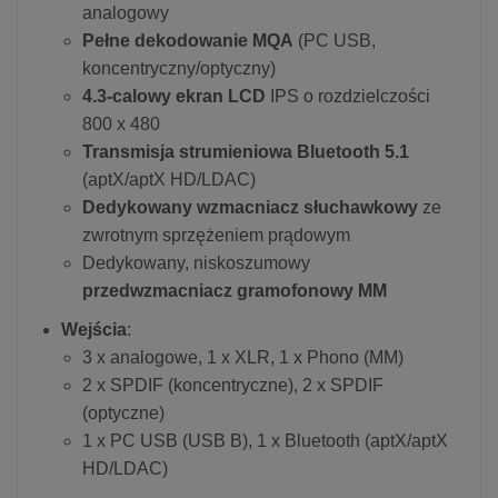
analogowy
Pełne dekodowanie MQA
(PC USB,
koncentryczny/optyczny)
4.3-calowy ekran LCD
IPS o rozdzielczości
800 x 480
Transmisja strumieniowa Bluetooth 5.1
(aptX/aptX HD/LDAC)
Dedykowany wzmacniacz słuchawkowy
ze
zwrotnym sprzężeniem prądowym
Dedykowany, niskoszumowy
przedwzmacniacz gramofonowy MM
Wejścia
:
3 x analogowe, 1 x XLR, 1 x Phono (MM)
2 x SPDIF (koncentryczne), 2 x SPDIF
(optyczne)
1 x PC USB (USB B), 1 x Bluetooth (aptX/aptX
HD/LDAC)