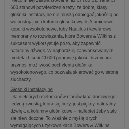
Nieco mniej zaawansowana niż CI 700 S2, seria CI
600 stanowi potwierdzenie tezy, że dobrej klasy
głośniki instalacyjne nie muszą odbiegać jakością od
wolnostojących kolumn głośnikowych. Aluminiowe
kopułki wysokotonowe, tuby Nautilus i kewlarowe
membrany to rozwiązania, które Bowers & Wilkins z
sukcesem wykorzystuje po to, aby zapewnić
naturalny dźwięk. W najbardziej zaawansowanych
modelach serii CI 600 poprawę jakości brzmienia
przynosi możliwość pochylenia głośnika
wysokotonowego, co pozwala skierować go w stronę
słuchaczy.
Głośniki instalacyjne
Dla niektórych melomanów i fanów kina domowego
jedyną kwestią, która się liczy, jest piękny, naturalny
dźwięk, a kolumny głośnikowe – najlepiej żeby stały
się niewidoczne. To właśnie z myślą o tych
wymagających użytkownikach Bowers & Wilkins