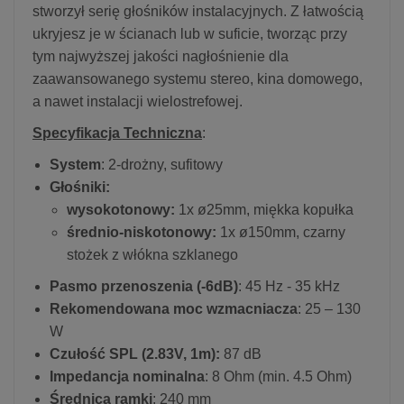
stworzył serię głośników instalacyjnych. Z łatwością
ukryjesz je w ścianach lub w suficie, tworząc przy
tym najwyższej jakości nagłośnienie dla
zaawansowanego systemu stereo, kina domowego,
a nawet instalacji wielostrefowej.
Specyfikacja Techniczna
:
System
: 2-drożny, sufitowy
Głośniki:
wysokotonowy:
1x ø25mm, miękka kopułka
średnio-niskotonowy:
1x ø150mm, czarny
stożek z włókna szklanego
Pasmo przenoszenia (-6dB)
: 45 Hz - 35 kHz
Rekomendowana moc wzmacniacza
: 25 – 130
W
Czułość SPL (2.83V, 1m):
87 dB
Impedancja nominalna
: 8 Ohm (min. 4.5 Ohm)
Średnica ramki
: 240 mm