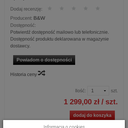
Dodaj recenzję:
B&W
Producent:
Dostępność:
Potwierdź dostępność mailowo lub telefonicznie.
Dostępność produktu deklarowana w magazynie
dostawcy.
Powiadom o dostępności
Historia ceny
Ilość:
szt.
1 299,00 zł
/ szt.
dodaj do koszyka
Informacja o cookies