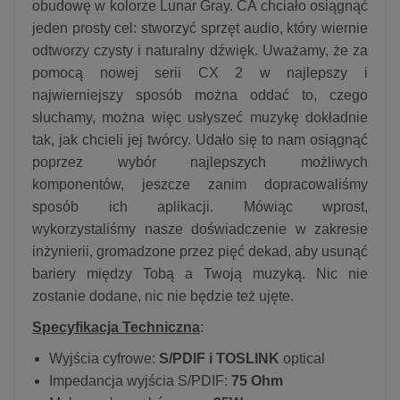
obudowę w kolorze Lunar Gray. CA chciało osiągnąć
jeden prosty cel: stworzyć sprzęt audio, który wiernie
odtworzy czysty i naturalny dźwięk. Uważamy, że za
pomocą nowej serii CX 2 w najlepszy i
najwierniejszy sposób można oddać to, czego
słuchamy, można więc usłyszeć muzykę dokładnie
tak, jak chcieli jej twórcy. Udało się to nam osiągnąć
poprzez wybór najlepszych możliwych
komponentów, jeszcze zanim dopracowaliśmy
sposób ich aplikacji. Mówiąc wprost,
wykorzystaliśmy nasze doświadczenie w zakresie
inżynierii, gromadzone przez pięć dekad, aby usunąć
bariery między Tobą a Twoją muzyką. Nic nie
zostanie dodane, nic nie będzie też ujęte.
Specyfikacja Techniczna
:
Wyjścia cyfrowe:
S/PDIF i TOSLINK
optical
Impedancja wyjścia S/PDIF:
75 Ohm