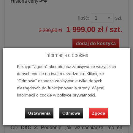
Historia ceny
Ilość:
szt.
1 999,00 zł
/ szt.
3 290,00 zł
dodaj do koszyka
Informacja o cookies
Klikając “Zgoda” akceptujesz zapisywanie wszystkich
danych cookie na twoim urządzeniu. Kliknięcie
Transport CD Cambridge Audio CXC 2 (Szary / Luna Grey)
“Odmowa” oznacza zapisywanie tylko danych
Możliwość zakupu produktu w bezpłatnym systemie
niezbędnych do funkcjonowania strony. Więcej
ratalnym 0% na 10 miesięcy lub specjalna oferta!
informacji o cookie w
polityce prywatności
.
Transport CD Cambridge Audio CXC 2
Ustawienia
Odmowa
Zgoda
Odświeżoną serię CX Series 2 dopełnia transport
CD
CXC 2
. Podobnie, jak wzmacniacze, ma on