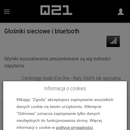
Głośniki sieciowe i bluetooth
Wyniki wyszukiwania prezentowane są wg trafności
zapytania
Cambridge Audio Evo One - Raty 10x0% lub specjalna
oferta! - Dostawa 0zł!
Informacja o cookies
5 990,00 zł
Klikając “Zgoda” akceptujesz zapisywanie wszystkich
danych cookie na twoim urządzeniu. Kliknięcie
“Odmowa” oznacza zapisywanie tylko danych
niezbędnych do funkcjonowania strony. Więcej
informacji o cookie w
polityce prywatności
.