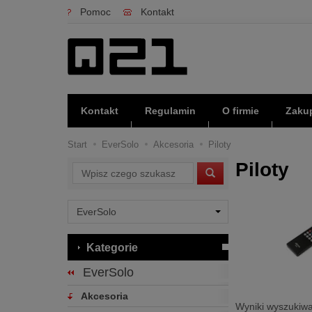
Pomoc
Kontakt
Kontakt
Regulamin
O firmie
Zakup
Start
EverSolo
Akcesoria
Piloty
Piloty
Wyszukaj
Kategorie
EverSolo
Akcesoria
Wyniki wyszukiwa