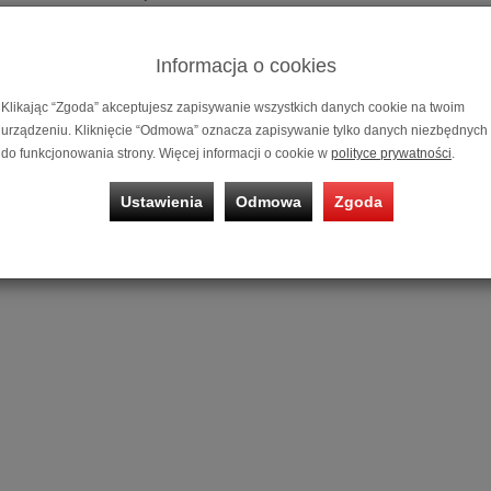
olo BTR-12
6
Informacja o cookies
Klikając “Zgoda” akceptujesz zapisywanie wszystkich danych cookie na twoim
urządzeniu. Kliknięcie “Odmowa” oznacza zapisywanie tylko danych niezbędnych
do funkcjonowania strony. Więcej informacji o cookie w
polityce prywatności
.
Ustawienia
Odmowa
Zgoda