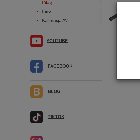
Piloty
Inne
EverS
Kalibracja AV
YOUTUBE
FACEBOOK
BLOG
TIKTOK