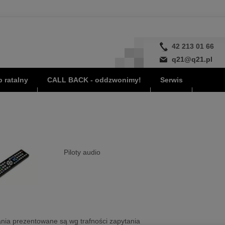
42 213 01 66
q21@q21.pl
 ratalny
CALL BACK - oddzwonimy!
Serwis
Piloty audio
nia prezentowane są wg trafności zapytania