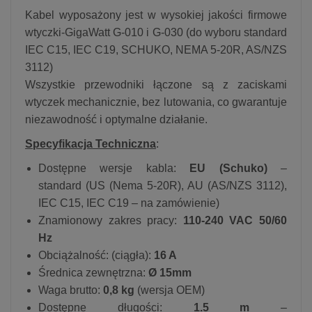
Kabel wyposażony jest w wysokiej jakości firmowe
wtyczki-GigaWatt G-010 i G-030 (do wyboru standard
IEC C15, IEC C19, SCHUKO, NEMA 5-20R, AS/NZS
3112)
Wszystkie przewodniki łączone są z zaciskami
wtyczek mechanicznie, bez lutowania, co gwarantuje
niezawodność i optymalne działanie.
Specyfikacja Techniczna
:
Dostępne wersje kabla:
EU (Schuko)
–
standard (US (Nema 5-20R), AU (AS/NZS 3112),
IEC C15, IEC C19 – na zamówienie)
Znamionowy zakres pracy:
110-240 VAC 50/60
Hz
Obciążalność: (ciągła):
16 A
Średnica zewnętrzna:
Ø 15mm
Waga brutto:
0,8 kg
(wersja OEM)
Dostępne długości:
1.5 m
–