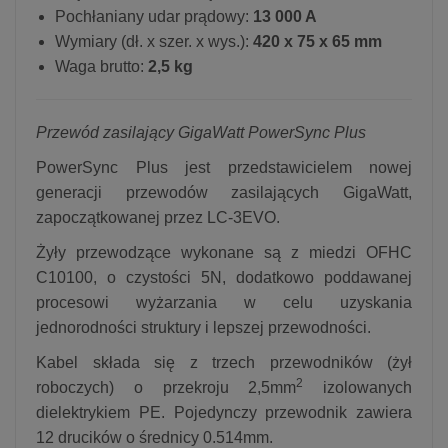
Pochłaniany udar prądowy:
13 000 A
Wymiary (dł. x szer. x wys.):
420 x 75 x 65 mm
Waga brutto:
2,5 kg
Przewód zasilający GigaWatt PowerSync Plus
PowerSync Plus jest przedstawicielem nowej
generacji przewodów zasilających GigaWatt,
zapoczątkowanej przez LC-3EVO.
Żyły przewodzące wykonane są z miedzi OFHC
C10100, o czystości 5N, dodatkowo poddawanej
procesowi wyżarzania w celu uzyskania
jednorodności struktury i lepszej przewodności.
Kabel składa się z trzech przewodników (żył
2
roboczych) o przekroju 2,5mm
izolowanych
dielektrykiem PE. Pojedynczy przewodnik zawiera
12 drucików o średnicy 0.514mm.