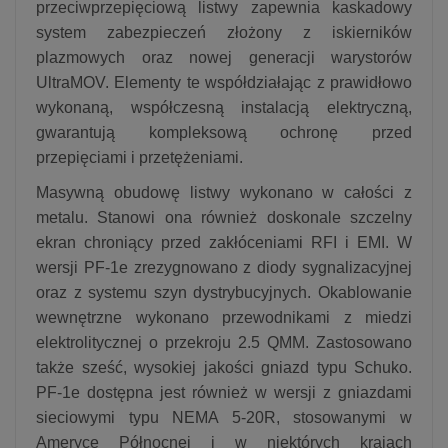
przeciwprzepięciową listwy zapewnia kaskadowy
system zabezpieczeń złożony z iskierników
plazmowych oraz nowej generacji warystorów
UltraMOV. Elementy te współdziałając z prawidłowo
wykonaną, współczesną instalacją elektryczną,
gwarantują kompleksową ochronę przed
przepięciami i przetężeniami.
Masywną obudowę listwy wykonano w całości z
metalu. Stanowi ona również doskonale szczelny
ekran chroniący przed zakłóceniami RFI i EMI. W
wersji PF-1e zrezygnowano z diody sygnalizacyjnej
oraz z systemu szyn dystrybucyjnych. Okablowanie
wewnętrzne wykonano przewodnikami z miedzi
elektrolitycznej o przekroju 2.5 QMM. Zastosowano
także sześć, wysokiej jakości gniazd typu Schuko.
PF-1e dostępna jest również w wersji z gniazdami
sieciowymi typu NEMA 5-20R, stosowanymi w
Ameryce Północnej i w niektórych krajach