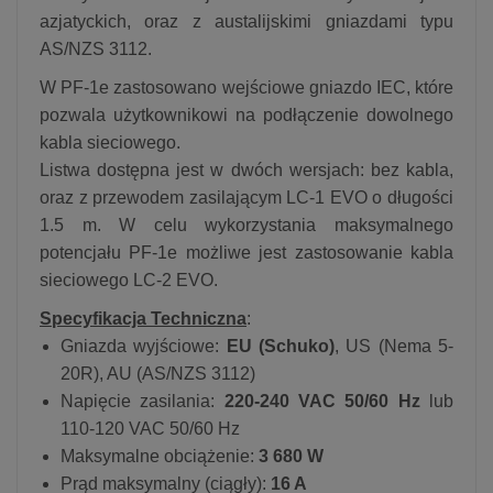
azjatyckich, oraz z austalijskimi gniazdami typu
AS/NZS 3112.
W PF-1e zastosowano wejściowe gniazdo IEC, które
pozwala użytkownikowi na podłączenie dowolnego
kabla sieciowego.
Listwa dostępna jest w dwóch wersjach: bez kabla,
oraz z przewodem zasilającym LC-1 EVO o długości
1.5 m. W celu wykorzystania maksymalnego
potencjału PF-1e możliwe jest zastosowanie kabla
sieciowego LC-2 EVO.
Specyfikacja Techniczna
:
Gniazda wyjściowe:
EU (Schuko)
, US (Nema 5-
20R), AU (AS/NZS 3112)
Napięcie zasilania:
220-240 VAC 50/60 Hz
lub
110-120 VAC 50/60 Hz
Maksymalne obciążenie:
3 680 W
Prąd maksymalny (ciągły):
16 A