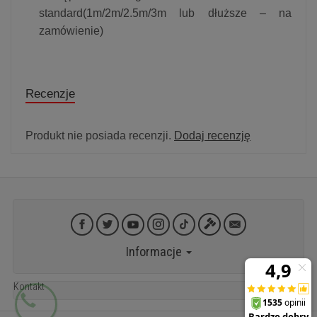
standard(1m/2m/2.5m/3m lub dłuższe – na
zamówienie)
Recenzje
Produkt nie posiada recenzji.
Dodaj recenzję
Informacje
Kontakt