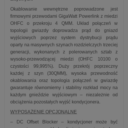
Okablowanie wewnętrzne poprowadzone jest
firmowymi przewodami GigaWatt Powerlink z miedzi
OHFC o przekroju 4 QMM. Układ połączeń w
topologii gwiazdy doprowadza prąd do gniazd
wyjściowych poprzez system dystrybucji prądu
oparty na masywnych szynach rozdzielczych trzeciej
generacji, wykonanych z polerowanych sztab z
wysoko-przewodzącej miedzi (OHFC 10100 o
czystości 99,995%). Duży przekrój poprzeczny
każdej z szyn (30QMM), wysoka przewodność
okablowania oraz topologia połączeń w gwiazdę
gwarantuje równomierny i stabilny rozkład mocy na
każdym gnieździe wyjściowym – niezależnie od
obciążenia pozostałych wyjść kondycjonera.
WYPOSAŻENIE OPCJONALNE
– DC Offset Blocker – kondycjoner może być