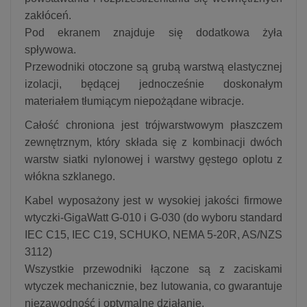
zakłóceń.
Pod ekranem znajduje się dodatkowa żyła
spływowa.
Przewodniki otoczone są grubą warstwą elastycznej
izolacji, będącej jednocześnie doskonałym
materiałem tłumiącym niepożądane wibracje.
Całość chroniona jest trójwarstwowym płaszczem
zewnętrznym, który składa się z kombinacji dwóch
warstw siatki nylonowej i warstwy gęstego oplotu z
włókna szklanego.
Kabel wyposażony jest w wysokiej jakości firmowe
wtyczki-GigaWatt G-010 i G-030 (do wyboru standard
IEC C15, IEC C19, SCHUKO, NEMA 5-20R, AS/NZS
3112)
Wszystkie przewodniki łączone są z zaciskami
wtyczek mechanicznie, bez lutowania, co gwarantuje
niezawodność i optymalne działanie.