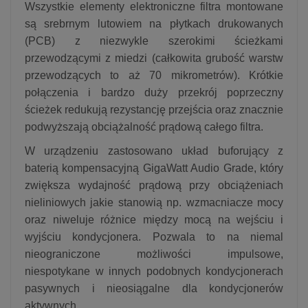
Wszystkie elementy elektroniczne filtra montowane
są srebrnym lutowiem na płytkach drukowanych
(PCB) z niezwykle szerokimi ścieżkami
przewodzącymi z miedzi (całkowita grubość warstw
przewodzących to aż 70 mikrometrów). Krótkie
połączenia i bardzo duży przekrój poprzeczny
ścieżek redukują rezystancję przejścia oraz znacznie
podwyższają obciążalność prądową całego filtra.
W urządzeniu zastosowano układ buforujący z
baterią kompensacyjną GigaWatt Audio Grade, który
zwiększa wydajność prądową przy obciążeniach
nieliniowych jakie stanowią np. wzmacniacze mocy
oraz niweluje różnice między mocą na wejściu i
wyjściu kondycjonera. Pozwala to na niemal
nieograniczone możliwości impulsowe,
niespotykane w innych podobnych kondycjonerach
pasywnych i nieosiągalne dla kondycjonerów
aktywnych.