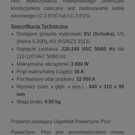
celu wykorzystania maksymalnego potencjału
kondycjonera zalecane jest zastosowanie kabla
sieciowego LC-2 EVO lub LC-3 EVO.
Specyfikacja Techniczna
:
Dostępne gniazda wyjściowe:
EU (Schuko),
US
(Nema 5-20R), AU (AS/NZS 3112)
Napięcie zasilania:
220-240 VAC 50/60 Hz
lub
110-120 VAC 50/60 Hz
Maksymalne obciążenie:
3 680 W
Prąd maksymalny (ciągły):
16 A
Pochłaniany udar prądowy:
22 000 A
Wymiary (szer. x głęb. x wys.) :
440 x 310 x 95
mm
Waga brutto:
9,50 kg
Przewód zasilający GigaWatt PowerSync Plus
PowerSync Plus jest przedstawicielem nowej