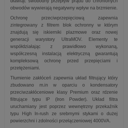
dławiąc swobodny przepływ prądu do chronionych
obwodów wywierają negatywny wpływ na brzmienie.
Ochronę przeciwprzepięciową zapewnia
zintegrowany z filtrem blok ochronny w którym
znajdują się iskierniki plazmowe oraz nowej
generacji warystory UltraMOV. Elementy te
współdziałając z prawidłowo wykonaną,
współczesną instalacją elektryczną gwarantują
kompleksową ochronę przed przepięciami i
przetężeniami.
Tłumienie zakłóceń zapewnia układ filtrujący który
zbudowano m.in w oparciu o kondensatory
przeciwzakłóceniowe klasy Premium oraz rdzenie
filtrujące typu IP (Iron Powder). Układ filtra
uruchamiany jest poprzez wewnętrzny przekaźnik
typu High In-rush ze srebrnymi stykami o dużej
powierzchni i zdolności przełączeniowej 4000VA.