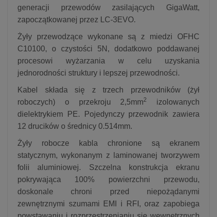
generacji przewodów zasilających GigaWatt,
zapoczątkowanej przez LC-3EVO.
Żyły przewodzące wykonane są z miedzi OFHC
C10100, o czystości 5N, dodatkowo poddawanej
procesowi wyżarzania w celu uzyskania
jednorodności struktury i lepszej przewodności.
Kabel składa się z trzech przewodników (żył
2
roboczych) o przekroju 2,5mm
izolowanych
dielektrykiem PE. Pojedynczy przewodnik zawiera
12 drucików o średnicy 0.514mm.
Żyły robocze kabla chronione są ekranem
statycznym, wykonanym z laminowanej tworzywem
folii aluminiowej. Szczelna konstrukcja ekranu
pokrywająca 100% powierzchni przewodu,
doskonale chroni przed niepożądanymi
zewnętrznymi szumami EMI i RFI, oraz zapobiega
powstawaniu i rozprzestrzenianiu się wewnętrznych