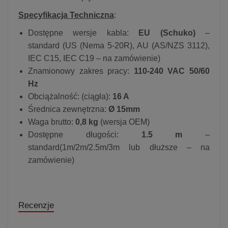
Specyfikacja Techniczna
:
Dostępne wersje kabla:
EU (Schuko)
–
standard (US (Nema 5-20R), AU (AS/NZS 3112),
IEC C15, IEC C19 – na zamówienie)
Znamionowy zakres pracy:
110-240 VAC 50/60
Hz
Obciążalność: (ciągła):
16 A
Średnica zewnętrzna:
Ø 15mm
Waga brutto:
0,8 kg
(wersja OEM)
Dostępne długości:
1.5 m
–
standard(1m/2m/2.5m/3m lub dłuższe – na
zamówienie)
Recenzje