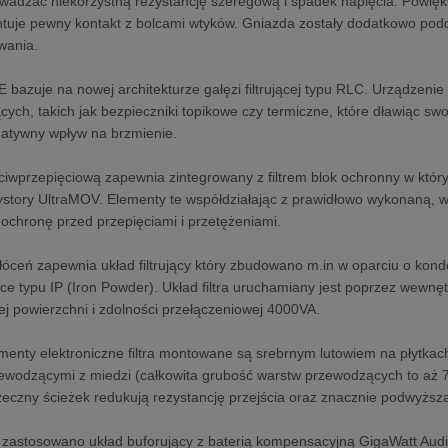
adzać niekorzystną rezystancję szeregową i spadek napięcia. Powię
tuje pewny kontakt z bolcami wtyków. Gniazda zostały dodatkowo podd
wania.
zuje na nowej architekturze gałęzi filtrującej typu RLC. Urządzenie
cych, takich jak bezpieczniki topikowe czy termiczne, które dławiąc
atywny wpływ na brzmienie.
iwprzepięciową zapewnia zintegrowany z filtrem blok ochronny w który
ystory UltraMOV. Elementy te współdziałając z prawidłowo wykonaną, w
chronę przed przepięciami i przetężeniami.
łóceń zapewnia układ filtrujący który zbudowano m.in w oparciu o ko
jące typu IP (Iron Powder). Układ filtra uruchamiany jest poprzez wewn
ej powierzchni i zdolności przełączeniowej 4000VA.
menty elektroniczne filtra montowane są srebrnym lutowiem na płytka
ewodzącymi z miedzi (całkowita grubość warstw przewodzących to aż 7
zeczny ścieżek redukują rezystancję przejścia oraz znacznie podwyższa
zastosowano układ buforujący z baterią kompensacyjną GigaWatt Audi