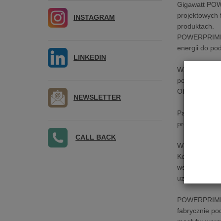
Gigawatt POW
projektowych 
INSTAGRAM
produktach.
POWERPRIME za
energii do p
LINKEDIN
Wszystkie el
pozwala na m
Obudowa spocz
NEWSLETTER
Panel frontow
precyzyjnym 
CALL BACK
W centralnej c
Kondycjoner w
wskazuje umie
uziemieniu, c
POWERPRIME wy
fabrycznie po