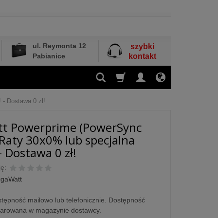
ul. Reymonta 12
szybki
Pabianice
kontakt
 - Dostawa 0 zł!
tt Powerprime (PowerSync
- Raty 30x0% lub specjalna
- Dostawa 0 zł!
ę:
igaWatt
tępność mailowo lub telefonicznie. Dostępność
larowana w magazynie dostawcy.