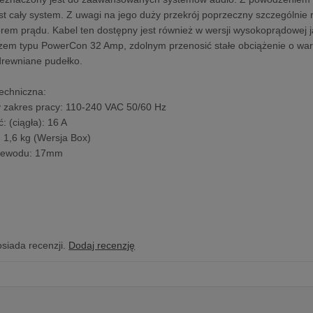
st cały system. Z uwagi na jego duży przekrój poprzeczny szczególni
rem prądu. Kabel ten dostępny jest również w wersji wysokoprądowej
em typu PowerCon 32 Amp, zdolnym przenosić stałe obciążenie o wart
drewniane pudełko.
techniczna:
 zakres pracy: 110-240 VAC 50/60 Hz
: (ciągła): 16 A
: 1,6 kg (Wersja Box)
rzewodu: 17mm
osiada recenzji.
Dodaj recenzję