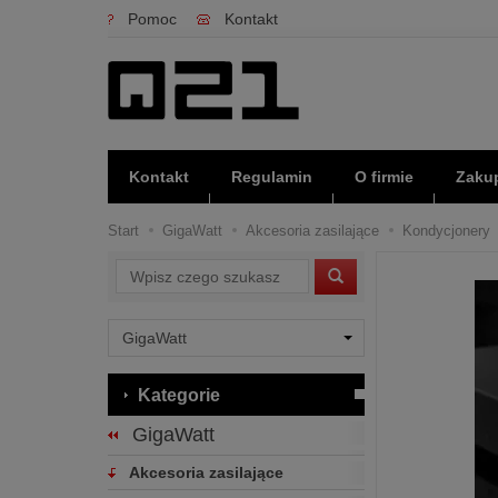
Pomoc
Kontakt
Kontakt
Regulamin
O firmie
Zakup
Start
GigaWatt
Akcesoria zasilające
Kondycjonery
Wyszukaj
Kategorie
GigaWatt
Akcesoria zasilające