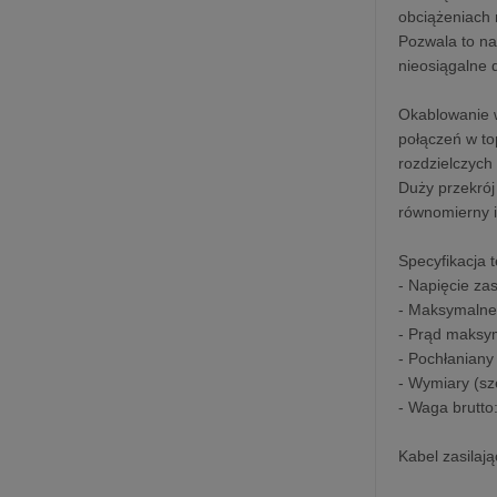
obciążeniach 
Pozwala to na
nieosiągalne 
Okablowanie 
połączeń w to
rozdzielczych
Duży przekró
równomierny i
Specyfikacja 
- Napięcie za
- Maksymalne
- Prąd maksym
- Pochłaniany
- Wymiary (sz
- Waga brutto
Kabel zasilaj