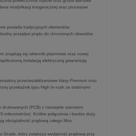
kszona powierzchnia styków oraz gruba warstwa
ane modyfikacji kriogenicznej oraz procesowi
 nie posiada tradycyjnych elementów
 swobodny przepływ prądu do chronionych obwodów
m znajdują się iskierniki plazmowe oraz nowej
spółczesną instalacją elektryczną gwarantują
ndensatory przeciwzakłóceniowe klasy Premium oraz
ętrzny przekaźnik typu High In-rush ze srebrnymi
ch drukowanych (PCB) z niezwykle szerokimi
0 mikrometrów). Krótkie połączenia i bardzo duży
ją obciążalność prądową całego filtra.
o Grade, który zwiększa wydajność prądową przy