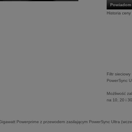
Powiadom 
Historia ceny
Filtr siecio
PowerSync Ul
Możliwość za
na 10, 20 i 3
y Gigawatt Powerprime z przewodem zasilającym PowerSync Ultra (wcz