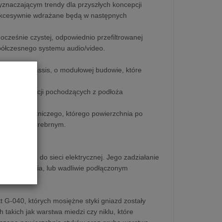
naczającym trendy dla przyszłych koncepcji
 sukcesywnie wdrażane będą w następnych
ześnie czystej, odpowiednio przefiltrowanej
ółczesnego systemu audio/video.
niowym chassis, o modułowej budowie, które
anych wibracji pochodzących z podłoża
luminium lotniczego, którego powierzchnia po
zarnym lub srebrnym.
urządzenia do sieci elektrycznej. Jego zadziałanie
acji zasilania, lub wadliwie podłączonym
G-040, których mosiężne styki gniazd zostały
takich jak warstwa miedzi czy niklu, które