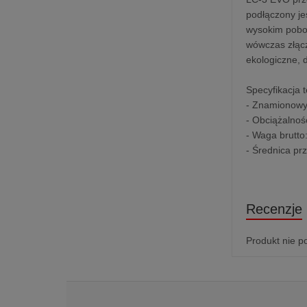
podłączony je
wysokim pobo
wówczas złącz
ekologiczne, 
Specyfikacja 
- Znamionowy
- Obciążalność
- Waga brutto
- Średnica p
Recenzje
Produkt nie p