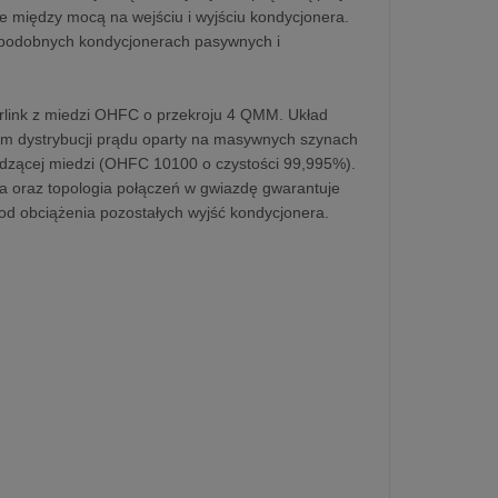
ce między mocą na wejściu i wyjściu kondycjonera.
h podobnych kondycjonerach pasywnych i
link z miedzi OHFC o przekroju 4 QMM. Układ
em dystrybucji prądu oparty na masywnych szynach
odzącej miedzi (OHFC 10100 o czystości 99,995%).
 oraz topologia połączeń w gwiazdę gwarantuje
od obciążenia pozostałych wyjść kondycjonera.