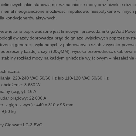
nieliniowych jakie stanowią np. wzmacniacze mocy oraz niweluje różni
 niemal nieograniczone możliwości impulsowe, niespotykane w innyc
dla kondycjonerów aktywnych.
wewnętrzne poprowadzone jest firmowymi przewodami GigaWatt Power
pologii gwiazdy doprowadza prąd do gniazd wyjściowych poprzez syst
 trzeciej generacji, wykonanych z polerowanych sztab z wysoko-przew
j poprzeczny każdej z szyn (30QMM), wysoka przewodność okablowania
 stabilny rozkład mocy na każdym gnieździe wyjściowym – niezależnie 
techniczna:
silania: 220-240 VAC 50/60 Hz lub 110-120 VAC 50/60 Hz
 obciążenie: 3 680 W
alny (ciągły): 16 A
 udar prądowy: 22 000 A
er. x głęb. x wys.) : 440 x 310 x 95 mm
: 9,50 kg
ący Gigawatt LC-3 EVO