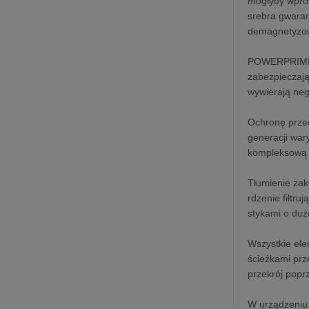
mogłyby wprow
srebra gwaran
demagnetyzo
POWERPRIME ba
zabezpieczają
wywierają neg
Ochronę przec
generacji war
kompleksową o
Tłumienie zak
rdzenie filtru
stykami o duż
Wszystkie ele
ścieżkami prz
przekrój popr
W urządzeniu 