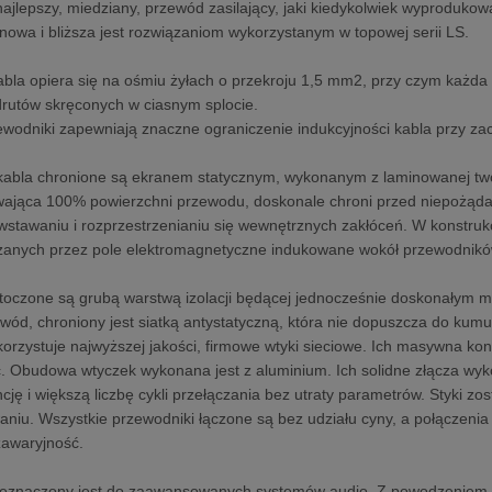
ajlepszy, miedziany, przewód zasilający, jaki kiedykolwiek wyprodukow
 nowa i bliższa jest rozwiązaniom wykorzystanym w topowej serii LS.
abla opiera się na ośmiu żyłach o przekroju 1,5 mm2, przy czym każda 
rutów skręconych w ciasnym splocie.
wodniki zapewniają znaczne ograniczenie indukcyjności kabla przy za
kabla chronione są ekranem statycznym, wykonanym z laminowanej twor
wająca 100% powierzchni przewodu, doskonale chroni przed niepożąd
stawaniu i rozprzestrzenianiu się wewnętrznych zakłóceń. W konstrukc
zanych przez pole elektromagnetyczne indukowane wokół przewodnikó
toczone są grubą warstwą izolacji będącej jednocześnie doskonałym m
wód, chroniony jest siatką antystatyczną, która nie dopuszcza do kumul
rzystuje najwyższej jakości, firmowe wtyki sieciowe. Ich masywna kon
. Obudowa wtyczek wykonana jest z aluminium. Ich solidne złącza wy
cję i większą liczbę cykli przełączania bez utraty parametrów. Styki z
iu. Wszystkie przewodniki łączone są bez udziału cyny, a połączenia
ezawaryjność.
eznaczony jest do zaawansowanych systemów audio. Z powodzeniem mo