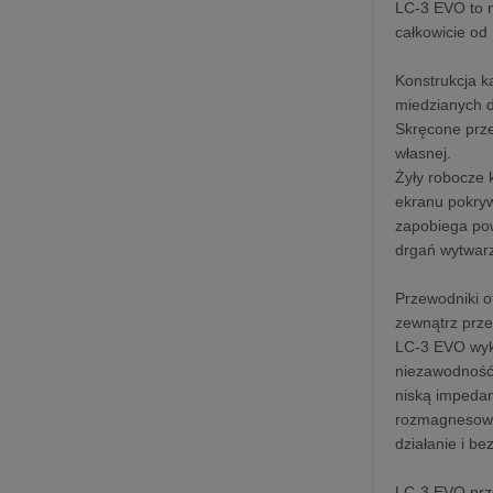
LC-3 EVO to n
całkowicie od
Konstrukcja k
miedzianych d
Skręcone prze
własnej.
Żyły robocze 
ekranu pokry
zapobiega pow
drgań wytwar
Przewodniki o
zewnątrz prze
LC-3 EVO wyko
niezawodność
niską impedan
rozmagnesowan
działanie i b
LC-3 EVO prz