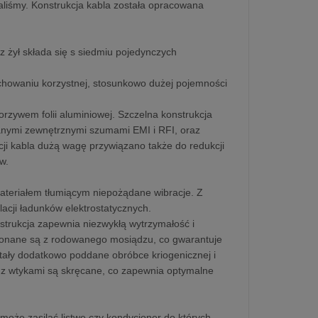
aliśmy. Konstrukcja kabla została opracowana
z żył składa się s siedmiu pojedynczych
chowaniu korzystnej, stosunkowo dużej pojemności
zywem folii aluminiowej. Szczelna konstrukcja
anymi zewnętrznymi szumami EMI i RFI, oraz
ji kabla dużą wagę przywiązano także do redukcji
w.
ateriałem tłumiącym niepożądane wibracje. Z
acji ładunków elektrostatycznych.
strukcja zapewnia niezwykłą wytrzymałość i
konane są z rodowanego mosiądzu, co gwarantuje
ostały dodatkowo poddane obróbce kriogenicznej i
 z wtykami są skręcane, co zapewnia optymalne
że zasilać listwę czy kondycjoner do których