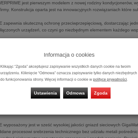
ERPRIME jest pierwszym modelem z nowej rodziny kondycjonerów, wyz
firmy. Konstrukcja oparta jest na innowacyjnych rozwiązaniach które
pewnia skuteczną ochronę przeciwprzepięciową, dostarczając jednoc
odłączonych urządzeń, co czyni go niezbędnym elementem każdego wsp
ementy urządzenia zamontowane są w nowym, sztywnym, stalowo-alumi
ontaż gniazd w różnych standardach.
Informacja o cookies
ywa na antywibracyjnych nóżkach, które izolują urządzenie niepożąd
Klikając “Zgoda” akceptujesz zapisywanie wszystkich danych cookie na twoim
y kondycjonera, o nowym wzornictwie, wykonany jest z grubego płata a
urządzeniu. Kliknięcie “Odmowa” oznacza zapisywanie tylko danych niezbędnych
wyfrezowaniu jest anodowana w dwóch wariantach kolorystycznych – c
do funkcjonowania strony. Więcej informacji o cookie w
polityce prywatności
.
zęści frontu umieszczony jest wskaźnik włączenia filtra.
Ustawienia
Odmowa
Zgoda
yposażony jest także w układ sygnalizujący nieprawidłowe podłączenie 
szczona z tyłu czerwona dioda LED, informująca o niewłaściwej polaryz
zy jego braku.
posażony jest w sześć wysokiej jakości gniazd sieciowych GigaWatt 
ddane procesowi srebrzenia technicznego bez udziału metali pośrednich 