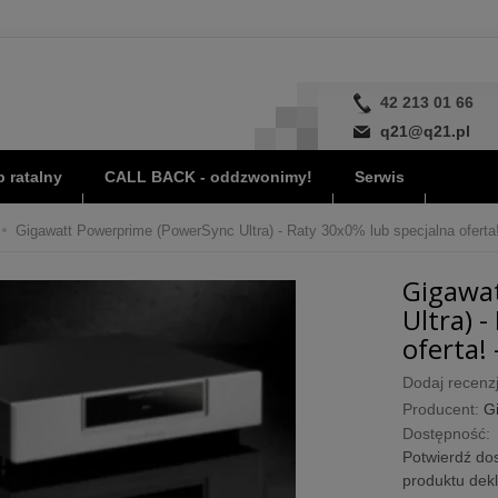
42 213 01 66
q21@q21.pl
 ratalny
CALL BACK - oddzwonimy!
Serwis
Gigawatt Powerprime (PowerSync Ultra) - Raty 30x0% lub specjalna oferta!
Gigawa
Ultra) 
oferta! 
Dodaj recenzj
Producent:
G
Dostępność:
Potwierdź dos
produktu dek