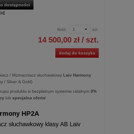
o dostępności
Ilość:
szt.
14 500,00 zł
/ szt.
dodaj do koszyka
iacz / Wzmacniacz słuchawkowy
Laiv Harmony
y / Silver & Gold)
kupu produktu w bezpłatnym systemie ratalnym
0%
cy
lub
specjalna oferta
!
armony HP2A
cz słuchawkowy klasy AB Laiv