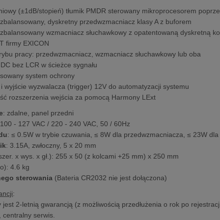
niowy (±1dB/stopień) tłumik PMDR sterowany mikroprocesorem poprzez 
 zbalansowany, dyskretny przedwzmacniacz klasy A z buforem
 zbalansowany wzmacniacz słuchawkowy z opatentowaną dyskretną ko
 firmy EXICON
rybu pracy: przedwzmacniacz, wzmacniacz słuchawkowy lub oba
 DC bez LCR w ścieżce sygnału
sowany system ochrony
 i wyjście wyzwalacza (trigger) 12V do automatyzacji systemu
ść rozszerzenia wejścia za pomocą Harmony LExt
e
: zdalne, panel przedni
 100 - 127 VAC / 220 - 240 VAC, 50 / 60Hz
du
: ≤ 0.5W w trybie czuwania, ≤ 8W dla przedwzmacniacza, ≤ 23W d
ik
: 3.15A, zwłoczny, 5 x 20 mm
szer. x wys. x gł.): 255 x 50 (z kolcami +25 mm) x 250 mm
o): 4.6 kg
lnego sterowania
(Bateria CR2032 nie jest dołączona)
ncji
:
 jest 2-letnią gwarancją (z możliwością przedłużenia o rok po rejestrac
 centralny serwis.