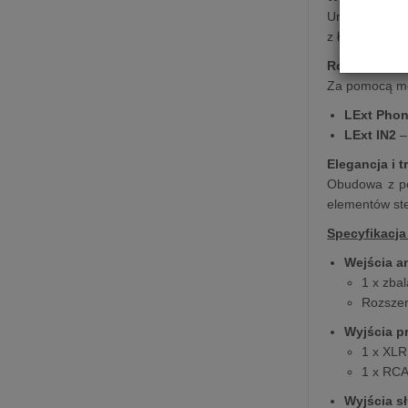
Urządzenie u
z łatwością d
Rozszerzalna
Za pomocą mo
LExt Pho
LExt IN2
–
Elegancja i 
Obudowa z po
elementów ste
Specyfikacja
Wejścia 
1 x zba
Rozszer
Wyjścia p
1 x XLR
1 x RCA
Wyjścia 