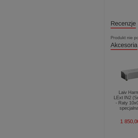
Recenzje
Produkt nie p
Akcesoria
Laiv Har
LExt IN2 (S
- Raty 10x
specjalna
1 850,0