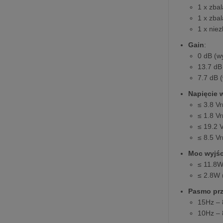
1 x zba
1 x zba
1 x nie
Gain
:
0 dB (w
13.7 dB
7.7 dB 
Napięcie 
≤ 3.8 V
≤ 1.8 V
≤ 19.2 
≤ 8.5 V
Moc wyjś
≤ 11.8W
≤ 2.8W 
Pasmo pr
15Hz – 
10Hz – 