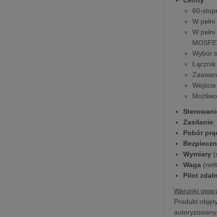
60-stop
W pełni
W pełni
MOSFET
Wybór t
Łącznik
Zaawan
Wejście
Możliwo
Sterowani
Zasilanie
:
Pobór prą
Bezpieczn
Wymiary
(
Waga
(nett
Pilot zda
Warunki gwara
Produkt objęty
autoryzowany,