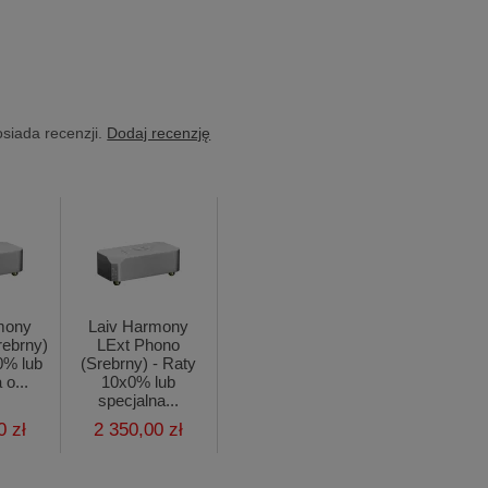
osiada recenzji.
Dodaj recenzję
mony
Laiv Harmony
rebrny)
LExt Phono
0% lub
(Srebrny) - Raty
 o...
10x0% lub
specjalna...
0 zł
2 350,00 zł