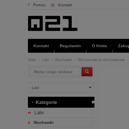
Pomoc
Kontakt
Kontakt
Regulamin
O firmie
Zakup
Start
Laiv
Słuchawki
Wzmacniacze słuchawkowe
Wyszukaj
Kategorie
Laiv
Słuchawki