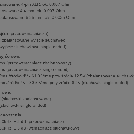
lansowane, 4-pin XLR, ok. 0.007 Ohm
lansowane 4.4 mm, ok. 0.007 Ohm
zbalansowane 6.35 mm, ok. 0.0035 Ohm
yjście przedwzmacniacza)
 (zbalansowane wyjście słuchawek)
(wyjście słuchawkowe single ended)
wyjściowe
:
rms (przedwzmacniacz zbalansowany)
rms (przedwzmacniacz single-ended)
Vrms /źródło 4V - 61.0 Vrms przy źródle 12.5V (zbalansowane słuchawk
rms /źródło 4V - 30.5 Vrms przy źródle 6.2V (słuchawki single ended)
ciowa
:
 (słuchawki zbalansowane)
(słuchawki single-ended)
zenoszenia
:
80kHz, ± 3 dB (przedwzmacniacz)
80kHz, ± 3 dB (wzmacniacz słuchawkowy)