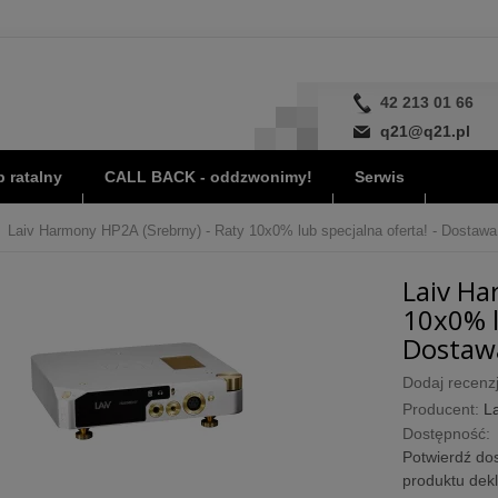
42 213 01 66
q21@q21.pl
 ratalny
CALL BACK - oddzwonimy!
Serwis
Laiv Harmony HP2A (Srebrny) - Raty 10x0% lub specjalna oferta! - Dostawa 
Laiv Ha
10x0% l
Dostawa
Dodaj recenzj
Producent:
La
Dostępność:
Potwierdź dos
produktu dek