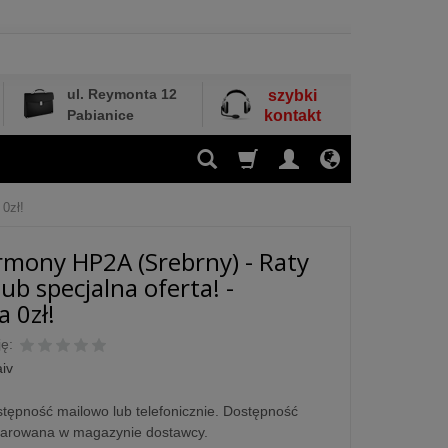
ul. Reymonta 12
szybki
Pabianice
kontakt
0zł!
rmony HP2A (Srebrny) - Raty
ub specjalna oferta! -
 0zł!
ę:
iv
tępność mailowo lub telefonicznie. Dostępność
larowana w magazynie dostawcy.