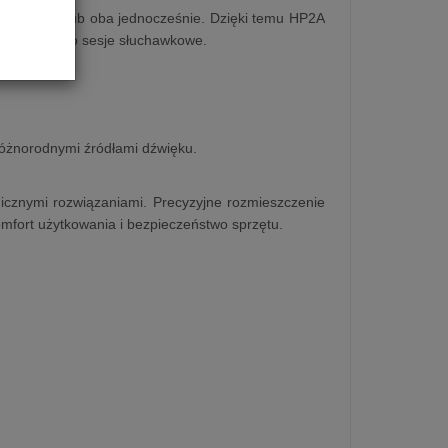
uchawkowy lub oba jednocześnie. Dzięki temu HP2A
śnikowych po sesje słuchawkowe.
różnorodnymi źródłami dźwięku.
icznymi rozwiązaniami. Precyzyjne rozmieszczenie
fort użytkowania i bezpieczeństwo sprzętu.