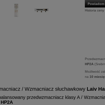
Powiadom 
Historia ceny
Przedwzmacn
HP2A
(Srebrn
Możliwość za
na
10 miesię
macniacz / Wzmacniacz słuchawkowy
Laiv H
balansowany przedwzmacniacz klasy A / Wzmacnia
 HP2A