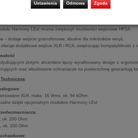
Ustawienia
Odmowa
Zgoda
możliwia łatwy wybór trybu wyjścia: przedwzmacniacz, wzmacniacz sł
opasowuje się do różnych scenariuszy odsłuchowych, od zestawów gło
 elastyczność wejść
dułu Harmony LExt można zwiększyć możliwości wejściowe HP2A:
no
– dodaje wejście gramofonowe, idealne dla miłośników winyli.
 oferuje dodatkowe wejście XLR i RCA, zwiększając kompatybilność z 
trwałość
łyskującymi złotymi akcentami łączy wyrafinowany design z ergonom
rujących oraz wbudowane ochraniacze na powierzchnię gwarantują kom
 Techniczna
:
analogowe
:
lansowane XLR, maks. 16 Vrms, ok. 94 kOhm
zalne dzięki opcjonalnym modułom Harmony LExt
rzedwzmacniacza
:
, ok. 200 Ohm
, ok. 100 Ohm
słuchawkowe
: