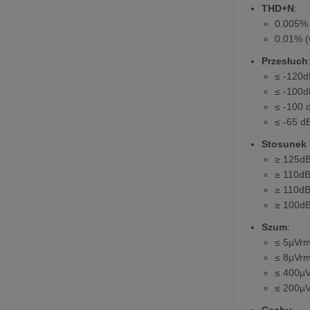
THD+N
:
0.005%
0.01% 
Przesłuch
≤ -120d
≤ -100d
≤ -100 
≤ -65 d
Stosunek
≥ 125dB
≥ 110dB
≥ 110dB
≥ 100dB
Szum
:
≤ 5µVrm
≤ 8µVrm
≤ 400µV
≤ 200µV
Cechy
: