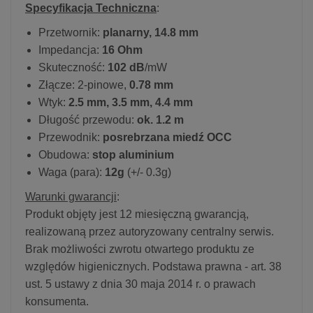
Specyfikacja Techniczna
:
Przetwornik:
planarny, 14.8 mm
Impedancja:
16 Ohm
Skuteczność:
102 dB
/mW
Złącze: 2-pinowe,
0.78 mm
Wtyk:
2.5 mm, 3.5 mm, 4.4 mm
Długość przewodu:
ok. 1.2 m
Przewodnik:
posrebrzana miedź OCC
Obudowa:
stop aluminium
Waga (para):
12g
(+/- 0.3g)
Warunki gwarancji
:
Produkt objęty jest 12 miesięczną gwarancją,
realizowaną przez autoryzowany centralny serwis.
Brak możliwości zwrotu otwartego produktu ze
względów higienicznych. Podstawa prawna - art. 38
ust. 5 ustawy z dnia 30 maja 2014 r. o prawach
konsumenta.