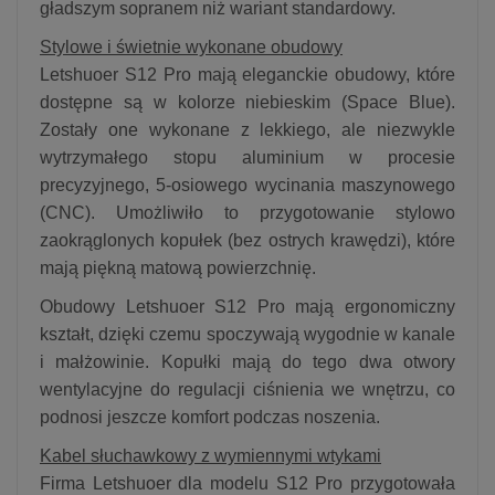
gładszym sopranem niż wariant standardowy.
Stylowe i świetnie wykonane obudowy
Letshuoer S12 Pro mają eleganckie obudowy, które
dostępne są w kolorze niebieskim (Space Blue).
Zostały one wykonane z lekkiego, ale niezwykle
wytrzymałego stopu aluminium w procesie
precyzyjnego, 5-osiowego wycinania maszynowego
(CNC). Umożliwiło to przygotowanie stylowo
zaokrąglonych kopułek (bez ostrych krawędzi), które
mają piękną matową powierzchnię.
Obudowy Letshuoer S12 Pro mają ergonomiczny
kształt, dzięki czemu spoczywają wygodnie w kanale
i małżowinie. Kopułki mają do tego dwa otwory
wentylacyjne do regulacji ciśnienia we wnętrzu, co
podnosi jeszcze komfort podczas noszenia.
Kabel słuchawkowy z wymiennymi wtykami
Firma Letshuoer dla modelu S12 Pro przygotowała