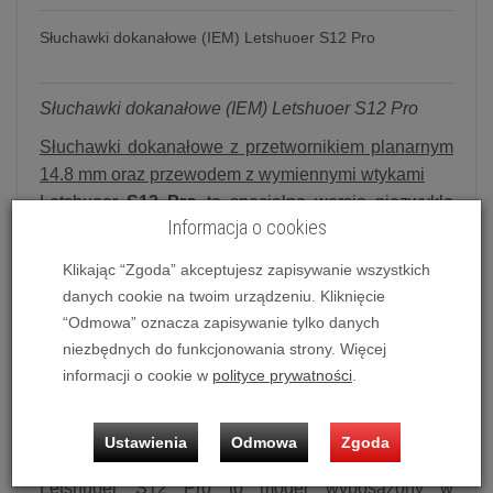
Słuchawki dokanałowe (IEM) Letshuoer S12 Pro
Słuchawki dokanałowe (IEM) Letshuoer S12 Pro
Słuchawki dokanałowe z przetwornikiem planarnym
14.8 mm oraz przewodem z wymiennymi wtykami
Letshuoer
S12 Pro
to specjalna wersja niezwykle
Informacja o cookies
popularnych słuchawek dokanałowych z
przetwornikiem planarnym, która została
Klikając “Zgoda” akceptujesz zapisywanie wszystkich
przygotowana z okazji 6 lat działalności marki
danych cookie na twoim urządzeniu. Kliknięcie
Letshuoer na rynku. Model ten na tle standardowego
“Odmowa” oznacza zapisywanie tylko danych
wariantu wyróżnia się obudową w kolorze
niezbędnych do funkcjonowania strony. Więcej
niebieskim (Space Blue) i wysokiej jakości
informacji o cookie w
polityce prywatności
.
przewodem z wymiennymi wtykami (2.5 mm, 3.5 mm
i 4.4 mm w zestawie).
Ustawienia
Odmowa
Zgoda
Przetwornik planarny 14.8 mm
Letshuoer S12 Pro to model wyposażony w