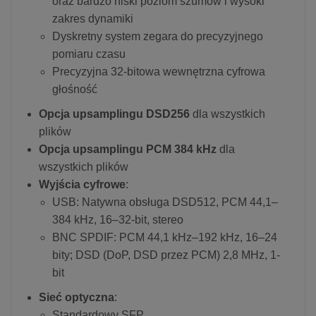
oraz bardzo niski poziom szumów i wysoki
zakres dynamiki
Dyskretny system zegara do precyzyjnego
pomiaru czasu
Precyzyjna 32-bitowa wewnętrzna cyfrowa
głośność
Opcja upsamplingu DSD256
dla wszystkich
plików
Opcja upsamplingu PCM 384 kHz
dla
wszystkich plików
Wyjścia cyfrowe
:
USB: Natywna obsługa DSD512, PCM 44,1–
384 kHz, 16–32-bit, stereo
BNC SPDIF: PCM 44,1 kHz–192 kHz, 16–24
bity; DSD (DoP, DSD przez PCM) 2,8 MHz, 1-
bit
Sieć optyczna
:
Standardowy SFP