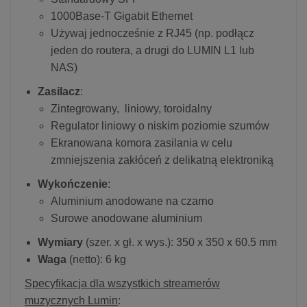
1000Base-T Gigabit Ethernet
Używaj jednocześnie z RJ45 (np. podłącz
jeden do routera, a drugi do LUMIN L1 lub
NAS)
Zasilacz
:
Zintegrowany, liniowy, toroidalny
Regulator liniowy o niskim poziomie szumów
Ekranowana komora zasilania w celu
zmniejszenia zakłóceń z delikatną elektroniką
Wykończenie
:
Aluminium anodowane na czarno
Surowe anodowane aluminium
Wymiary
(szer. x gł. x wys.): 350 x 350 x 60.5 mm
Waga
(netto): 6 kg
Specyfikacja dla wszystkich streamerów
muzycznych Lumin
: