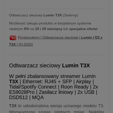
Odtwarzacz sieciowy
Lumin T3X
(Srebrny)
Możliwość zakupu produktu w bezpłatnym systemie
ratalnym
0%
na
10 i 20 miesięcy
lub
specjalna oferta
!
Porównujemy | Odtwarzacze sieciowe |
Lumin | D3 z
T3X
| [IV.2025]
Odtwarzacz sieciowy
Lumin T3X
W pełni zbalansowany streamer Lumin
T3X
| Ethernet: RJ45 + SFP | Airplay |
Tidal/Spotify Connect | Roon Ready | 2x
ES9028Pro | Zasilacz liniowy | 2x USB |
DSD512 | MQA
T3X
to udoskonalona wersja uznanego modelu T3.
Wprowadzono szereg istotnych zmian. Niektóre