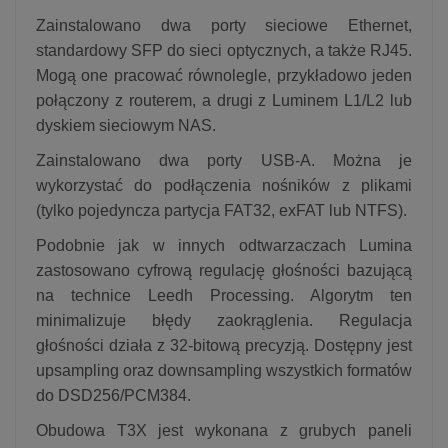
Zainstalowano dwa porty sieciowe Ethernet,
standardowy SFP do sieci optycznych, a także RJ45.
Mogą one pracować równolegle, przykładowo jeden
połączony z routerem, a drugi z Luminem L1/L2 lub
dyskiem sieciowym NAS.
Zainstalowano dwa porty USB-A. Można je
wykorzystać do podłączenia nośników z plikami
(tylko pojedyncza partycja FAT32, exFAT lub NTFS).
Podobnie jak w innych odtwarzaczach Lumina
zastosowano cyfrową regulację głośności bazującą
na technice Leedh Processing. Algorytm ten
minimalizuje błędy zaokrąglenia. Regulacja
głośności działa z 32-bitową precyzją. Dostępny jest
upsampling oraz downsampling wszystkich formatów
do DSD256/PCM384.
Obudowa T3X jest wykonana z grubych paneli