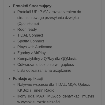
Protokół Streamujący
:
Protokół UPnP AV z rozszerzeniem do
strumieniowego przesyłania dźwięku
(OpenHome)
Roon ready
TIDAL Connect
Spotify Connect
Plāys with Audirvāna
Zgodny z AirPlay
Kompatybilny z QPlay dla QQMusic
Odtwarzanie bez przerw - gapless
Lista odtwarzania na urządzeniu
Funkcje aplikacji
:
Natywne wsparcie dla TIDAL, MQA, Qobuz,
KKBox i TuneIn Radio
Ikony Tidal MAX i MQA do identyfikacji muzyki
w wysokiej rozdzielczości