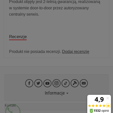
Produkt objęty jest 2-letnią gwarancją, realizowaną
w systemie door-to-door przez autoryzowany
centralny serwis.
Recenzje
Produkt nie posiada recenzji.
Dodaj recenzję
Informacje
Kontakt