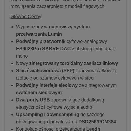
rozwiązania zaczerpnięto z modeli flagowych.
Główne Cechy
:
Wyposażony w
najnowszy system
przetwarzania Lumin
Podwójny przetwornik
cyfrowo-analogowy
ES9028Pro SABRE DAC
z obsługą trybu dual-
mono
Nowy
zintegrowany toroidalny zasilacz liniowy
Sieć światłowodowa (SFP)
zapewnia całkowitą
izolację od szumów cyfrowych w sieci
Podwójny interfejs sieciowy
ze zintegrowanym
switchem sieciowym
Dwa porty USB
zapewniające dodatkową
elastyczność i cyfrowe wyjście audio
Upsampling i downsampling
do każdego
obsługiwanego formatu aż do
DSD256/PCM384
Kontrola głośności przetwarzania
Leedh