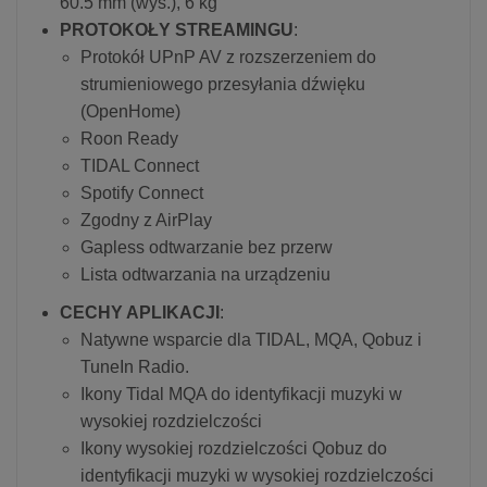
60.5 mm (wys.), 6 kg
PROTOKOŁY STREAMINGU
:
Protokół UPnP AV z rozszerzeniem do
strumieniowego przesyłania dźwięku
(OpenHome)
Roon Ready
TIDAL Connect
Spotify Connect
Zgodny z AirPlay
Gapless odtwarzanie bez przerw
Lista odtwarzania na urządzeniu
CECHY APLIKACJI
:
Natywne wsparcie dla TIDAL, MQA, Qobuz i
TuneIn Radio.
Ikony Tidal MQA do identyfikacji muzyki w
wysokiej rozdzielczości
Ikony wysokiej rozdzielczości Qobuz do
identyfikacji muzyki w wysokiej rozdzielczości