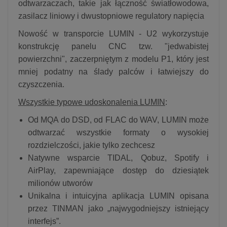
odtwarzaczach, takie jak łączność światłowodowa,
zasilacz liniowy i dwustopniowe regulatory napięcia
Nowość w transporcie LUMIN - U2 wykorzystuje
konstrukcję panelu CNC tzw. "jedwabistej
powierzchni", zaczerpniętym z modelu P1, który jest
mniej podatny na ślady palców i łatwiejszy do
czyszczenia.
Wszystkie typowe udoskonalenia LUMIN
:
Od MQA do DSD, od FLAC do WAV, LUMIN może
odtwarzać wszystkie formaty o wysokiej
rozdzielczości, jakie tylko zechcesz
Natywne wsparcie TIDAL, Qobuz, Spotify i
AirPlay, zapewniające dostęp do dziesiątek
milionów utworów
Unikalna i intuicyjna aplikacja LUMIN opisana
przez TINMAN jako „najwygodniejszy istniejący
interfejs”.