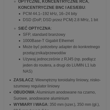
OPTYCZNE, KONCENTRYCZNE RCA,
KONCENTRYCZNE BNC I AES/EBU
:
PCM 44.1–192 kHz, 16–24 bity
DSD (DoP, DSD przez PCM) 2.8 MHz, 1 bit
SIEĆ OPTYCZNA
:
SFP, standard branżowy
1000Base-T Gigabit Ethernet
Może być potrzebny adapter do konkretnego
przełącznika/przewodów
Używaj jednocześnie z RJ45 (np. podłącz
jeden do routera, a drugi do LUMIN L1 lub
NAS)
ZASILACZ
: Wewnętrzny toroidalny liniowy, nisko-
szumowy regulator liniowy
OBUDOWA
: Aluminium anodowane na czarno,
Surowe, anodowane aluminium
WYMIARY I WAGA
: 350 mm (szer.), 350 mm (gł.),