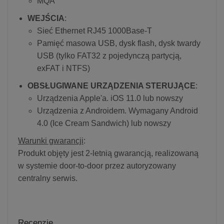
MQA
WEJŚCIA
:
Sieć Ethernet RJ45 1000Base-T
Pamięć masowa USB, dysk flash, dysk twardy
USB (tylko FAT32 z pojedynczą partycją,
exFAT i NTFS)
OBSŁUGIWANE URZĄDZENIA STERUJĄCE
:
Urządzenia Apple'a. iOS 11.0 lub nowszy
Urządzenia z Androidem. Wymagany Android
4.0 (Ice Cream Sandwich) lub nowszy
Warunki gwarancji
:
Produkt objęty jest 2-letnią gwarancją, realizowaną
w systemie door-to-door przez autoryzowany
centralny serwis.
Recenzje