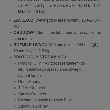
(DoP64, DSD przez PCM), PCM 44,1 kHz–192
kHz, 16–24 bity
ZASILACZ
: Wewnętrzny ekranowany: 100–240 V
AC
OBUDOWA
: Aluminium lub anodowane na czarno
aluminium
ROZMIAR I WAGA
: 300 mm (szer.), 244 mm (gł.),
60 mm (wys.), 2.5 kg
PROTOKOŁY STREAMINGU
:
Protokół UPnP AV z rozszerzeniem do
strumieniowego przesyłania dźwięku
(OpenHome)
Roon Ready
TIDAL Connect
Spotify Connect
Bezstratne stacje radiowe Flac
Zgodny z AirPlay