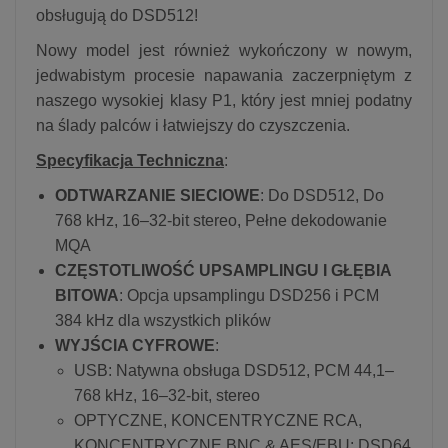
obsługują do DSD512!
Nowy model jest również wykończony w nowym,
jedwabistym procesie napawania zaczerpniętym z
naszego wysokiej klasy P1, który jest mniej podatny
na ślady palców i łatwiejszy do czyszczenia.
Specyfikacja Techniczna
:
ODTWARZANIE SIECIOWE
: Do DSD512, Do
768 kHz, 16–32-bit stereo, Pełne dekodowanie
MQA
CZĘSTOTLIWOŚĆ UPSAMPLINGU I GŁĘBIA
BITOWA
: Opcja upsamplingu DSD256 i PCM
384 kHz dla wszystkich plików
WYJŚCIA CYFROWE
:
USB: Natywna obsługa DSD512, PCM 44,1–
768 kHz, 16–32-bit, stereo
OPTYCZNE, KONCENTRYCZNE RCA,
KONCENTRYCZNE BNC & AES/EBU: DSD64