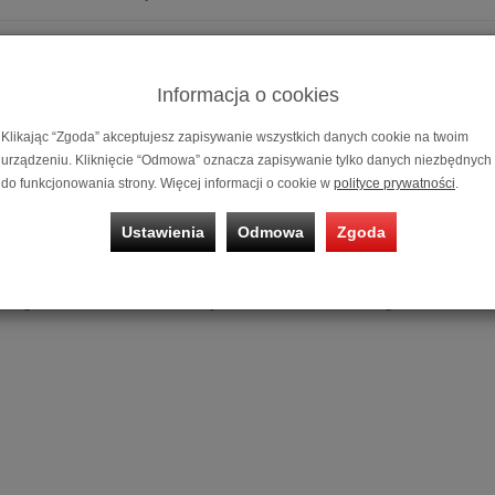
 Logan EFX - kredyt 20x0% + dostawa gratis
Informacja o cookies
 Logan Electromotion FX2 - kredyt 20x0% + dostawa gratis
Klikając “Zgoda” akceptujesz zapisywanie wszystkich danych cookie na twoim
urządzeniu. Kliknięcie “Odmowa” oznacza zapisywanie tylko danych niezbędnych
do funkcjonowania strony. Więcej informacji o cookie w
polityce prywatności
.
 Logan Motion FX - kredyt 20x0% + dostawa gratis
Ustawienia
Odmowa
Zgoda
 Logan Motion SLM - kredyt 20x0% + dostawa gratis