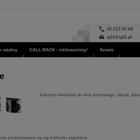
42 213 01 66
q21@q21.pl
 ratalny
CALL BACK - oddzwonimy!
Serwis
e
Kolumny efektowe do kina domowego, dipole, bipo
nia prezentowane są wg trafności zapytania