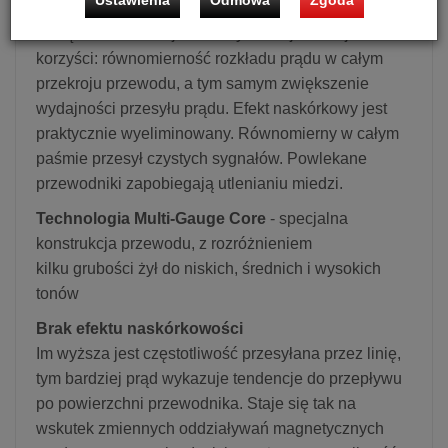
nitkę jest nieporządnym zjawiskiem powodującym
utratę tzw. informacji subtelnych. Najważniejsze
korzyści: równomierność rozkładu prądu w całym
przekroju przewodu, a tym samym zwiększenie
wydajności przesyłu prądu. Efekt naskórkowy jest
praktycznie wyeliminowany. Równomierny w całym
paśmie przesył czystych sygnałów. Powlekane
przewodniki zapobiegają utlenianiu miedzi.
Technologia Multi-Gauge Core
- specjalna
konstrukcja przewodu, z rozróżnieniem
kilku grubości żył do niskich, średnich i wysokich
tonów
Brak efektu naskórkowości
Im wyższa jest częstotliwość przesyłana przez linię,
tym bardziej prąd wykazuje tendencje do przepływu
po powierzchni przewodnika. Staje się tak na
wskutek zmiennych oddziaływań magnetycznych