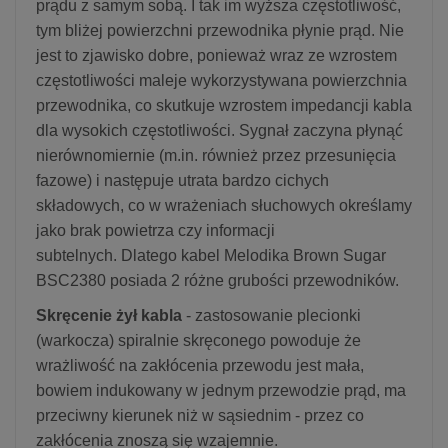
prądu z samym sobą. I tak im wyższa częstotliwość,
tym bliżej powierzchni przewodnika płynie prąd. Nie
jest to zjawisko dobre, ponieważ wraz ze wzrostem
częstotliwości maleje wykorzystywana powierzchnia
przewodnika, co skutkuje wzrostem impedancji kabla
dla wysokich częstotliwości. Sygnał zaczyna płynąć
nierównomiernie (m.in. również przez przesunięcia
fazowe) i następuje utrata bardzo cichych
składowych, co w wrażeniach słuchowych określamy
jako brak powietrza czy informacji
subtelnych. Dlatego kabel Melodika Brown Sugar
BSC2380 posiada 2 różne grubości przewodników.
Skręcenie żył kabla
- zastosowanie plecionki
(warkocza) spiralnie skręconego powoduje że
wrażliwość na zakłócenia przewodu jest mała,
bowiem indukowany w jednym przewodzie prąd, ma
przeciwny kierunek niż w sąsiednim - przez co
zakłócenia znoszą się wzajemnie.