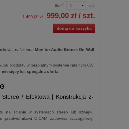
Ilość:
szt.
999,00 zł
/ szt.
1 490,00 zł
dodaj do koszyka
nikowa, naścienna
Monitor Audio Bronze On-Wall
kupu produktu w bezpłatnym systemie ratalnym
0%
0 miesięcy
lub
specjalna oferta
!
7G
Stereo / Efektowa | Konstrukcja 2-
u na ścianie w systemach stereo lub dźwięku
nemu przetwornikowi C-CAM zapewnia szczegółowy,