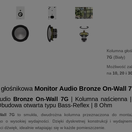
Kolumna głoś
7G
(Biały)
Możliwość za
na
10, 20 i 3
 głośnikowa
Monitor Audio Bronze On-Wall 
Audio
Bronze On-Wall 7G
| Kolumna naścienna | 
Obudowa otwarta typu Bass-Reflex | 8 Ohm
Wall 7G
to smukła, dwudrożna kolumna przeznaczona do montaż
go o wysokiej wydajności. Dzięki dyskretnej konstrukcji i wydaj
ści dźwięk, idealnie wtapiając się w każde pomieszczenie.