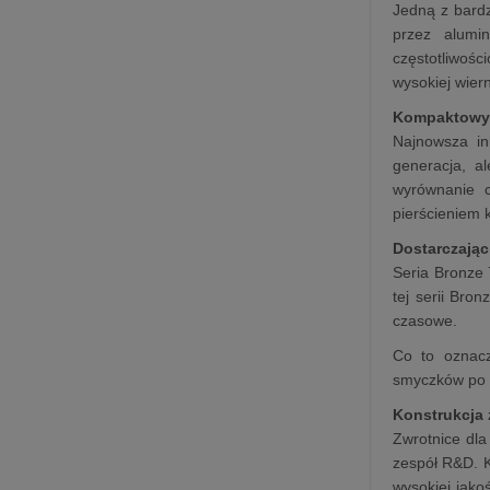
Jedną z bardz
przez alumi
częstotliwośc
wysokiej wiern
Kompaktowy, 
Najnowsza ink
generacja, a
wyrównanie c
pierścieniem 
Dostarczając
Seria Bronze 
tej serii Bro
czasowe.
Co to oznacz
smyczków po p
Konstrukcja 
Zwrotnice dla
zespół R&D. K
wysokiej jako