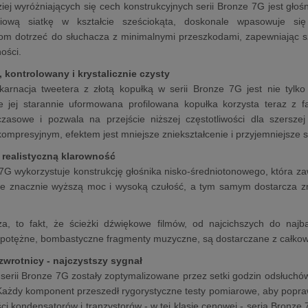
iej wyróżniających się cech konstrukcyjnych serii Bronze 7G jest gł
niową siatkę w kształcie sześciokąta, doskonale wpasowuje si
iom dotrzeć do słuchacza z minimalnymi przeszkodami, zapewniając sz
ości.
kontrolowany i krystalicznie czysty
arnacja tweetera z złotą kopułką w serii Bronze 7G jest nie tylko 
le jej starannie uformowana profilowana kopułka korzysta teraz z 
zasowe i pozwala na przejście niższej częstotliwości dla szersz
kompresyjnym, efektem jest mniejsze zniekształcenie i przyjemniejsze s
 realistyczną klarowność
7G wykorzystuje konstrukcję głośnika nisko-średniotonowego, która 
nze znacznie wyższą moc i wysoką czułość, a tym samym dostarcza zn
a, to fakt, że ścieżki dźwiękowe filmów, od najcichszych do najb
otężne, bombastyczne fragmenty muzyczne, są dostarczane z całkowi
zwrotnicy - najczystszy sygnał
 serii Bronze 7G zostały zoptymalizowane przez setki godzin odsłuch
ażdy komponent przeszedł rygorystyczne testy pomiarowe, aby poprawi
ści kondensatorów i tranzystorów - w tej klasie cenowej - seria Bronz