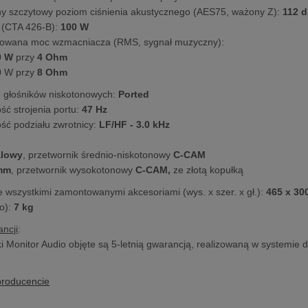
 szczytowy poziom ciśnienia akustycznego (AES75, ważony Z):
112 
 (CTA 426-B):
100 W​
wana moc wzmacniacza (RMS, sygnał muzyczny):
0 W
przy
4 Ohm
0
W przy
8 Ohm
 głośników niskotonowych:
Ported
ść strojenia portu:
47 Hz
ość podziału zwrotnicy:
LF/HF - 3.0 kHz
alowy
, przetwornik średnio-niskotonowy
C-CAM
mm
, przetwornik wysokotonowy
C-CAM,
ze złotą kopułką
 wszystkimi zamontowanymi akcesoriami (wys. x szer. x gł.):
465 x 30
o):
7 kg
ncji
:
 Monitor Audio objęte są 5-letnią gwarancją, realizowaną w systemie d
producencie