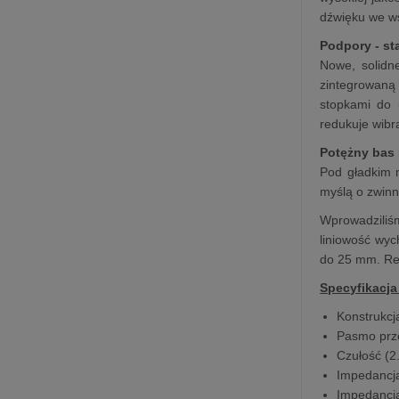
dźwięku we ws
Podpory - st
Nowe, solidn
zintegrowaną
stopkami do 
redukuje wibr
Potężny bas 
Pod gładkim 
myślą o zwinno
Wprowadziliśm
liniowość wyc
do 25 mm. Rez
Specyfikacja
Konstrukcj
Pasmo prze
Czułość (2
Impedancj
Impedancj