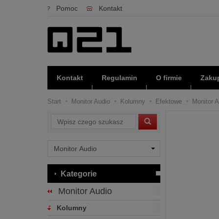
Pomoc
Kontakt
Kontakt
Regulamin
O firmie
Zakup
Start
Monitor Audio
Kolumny
Efektowe
Monitor A
Wyszukaj
Kategorie
Monitor Audio
Kolumny