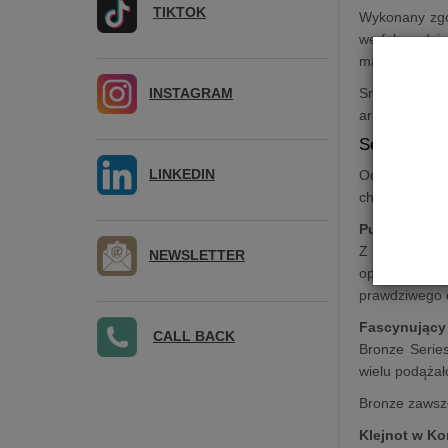
TIKTOK
Wykonany zgo
we falowodzi
magnetycznym,
INSTAGRAM
Smukły profi
aranżację. W
Seria Bronz
LINKEDIN
Od 25 lat ser
charyzmą kolu
Punkt wyjści
Z pięcioma s
NEWSLETTER
opcje stereo
prawdziwego d
Fascynujący 
CALL BACK
Bronze Serie
wielu podążał
Bronze zawsze
Klejnot w Ko