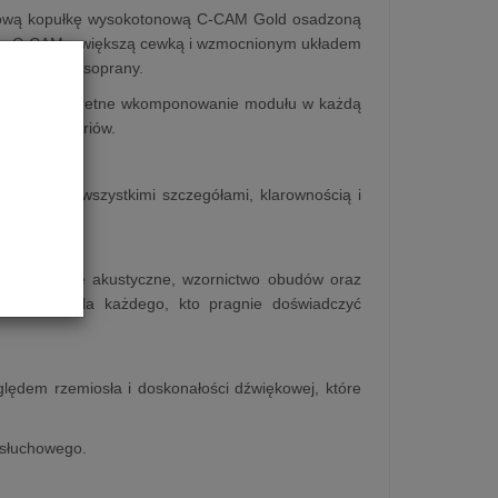
calową kopułkę wysokotonową C‑CAM Gold osadzoną
fer C‑CAM z większą cewką i wzmocnionym układem
, naturalne soprany.
żliwiają dyskretne wkomponowanie modułu w każdą
wych akcesoriów.
 filmów z wszystkimi szczegółami, klarownością i
ry-level”.
 technologie akustyczne, wzornictwo obudów oraz
t wyjścia dla każdego, kto pragnie doświadczyć
ędem rzemiosła i doskonałości dźwiękowej, które
 słuchowego.