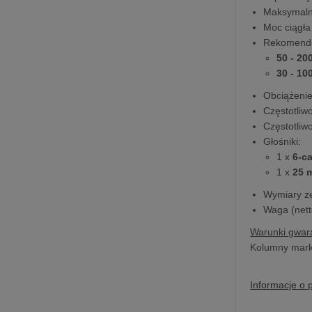
Maksymalny
Moc ciągła
Rekomendo
50 - 20
30 - 10
Obciążenie
Częstotliwo
Częstotliw
Głośniki:
1 x
6-c
1 x
25 
Wymiary ze
Waga (nett
Warunki gwara
Kolumny marki
Informacje o 