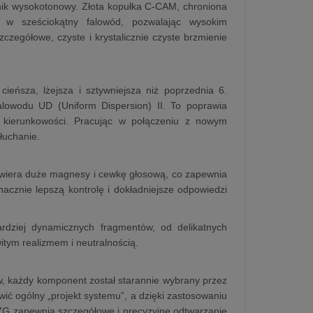
ośnik wysokotonowy. Złota kopułka C-CAM, chroniona
ę w sześciokątny falowód, pozwalając wysokim
czegółowe, czyste i krystalicznie czyste brzmienie
cieńsza, lżejsza i sztywniejsza niż poprzednia 6.
falowodu UD (Uniform Dispersion) II. To poprawia
ej kierunkowości. Pracując w połączeniu z nowym
łuchanie.
zawiera duże magnesy i cewkę głosową, co zapewnia
acznie lepszą kontrolę i dokładniejsze odpowiedzi
ardziej dynamicznych fragmentów, od delikatnych
tym realizmem i neutralnością.
ów, każdy komponent został starannie wybrany przez
ć ogólny „projekt systemu”, a dzięki zastosowaniu
e 7G zapewnia szczegółowe i precyzyjne odtwarzanie