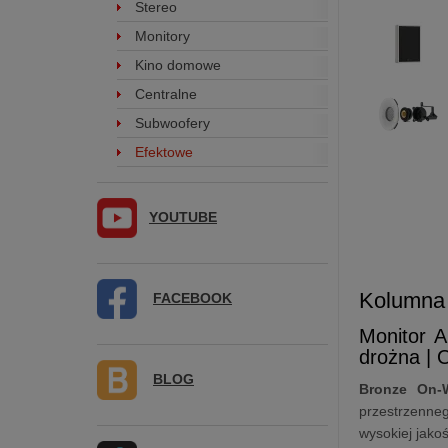
Stereo
Monitory
Kino domowe
Centralne
Subwoofery
Efektowe
YOUTUBE
Kolumna
FACEBOOK
Monitor 
drożna | 
BLOG
Bronze On-
przestrzenne
wysokiej jako