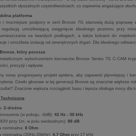
zystkich słyszalnych częstotliwościach, co zapewnia angażujące słuch
abilna platforma
e i mocniejsze podpory w serii Bronze 7G stanowią dużą poprawę 
 regulacją umożliwiającą osiągnięcie idealnego poziomu przy mi
umieszczania na twardych podłogach, a także kolcami do miękkich
acje i umożliwia izolację od zewnętrznych drgań. Dla idealnego odtwarz
Bronze, który porusza
metalicznym wykończeniem kierowców Bronze Series 7G C-CAM kryje 
ści, precyzji i wpływie.
y nowy progresywny projekt spidera, aby zapewnić płynniejszy i bar
hylenia. Cewki głosowe w tej generacji Bronze są znacznie większe n
ultat? Znacznie większa rozciągłość basu i lepsza obsługa mocy dla 
 Techniczna
:
a:
2-drożna
noszenia (w pokoju; -6dB):
42 Hz - 30 kHz
.83V przy 1m, w polu swobodnym):
88 dB
a nominalna:
8 Ohm
a minimalna (20Hz-20kHz):
4.7 Ohm
przy 17 kHz