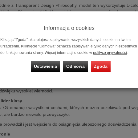
dnie z Transparent Design Philosophy, model ten wykorzystuje 1‑
e Uniform Dispersion (UD Waveguide) oraz dynamiczny, 6‑calowy woo
 co przekłada się na kontrolowany, odpowiednio szybki bas i klarowne
Informacja o cookies
l Bronze On‑Wall 7G oraz akustycznie przezroczyste maskownice umo
budowane mocowania zapewniają szybki i solidny montaż bez dodatko
Klikając “Zgoda” akceptujesz zapisywanie wszystkich danych cookie na twoim
e 7G (premiera lipiec 2025r.)
urządzeniu. Kliknięcie “Odmowa” oznacza zapisywanie tylko danych niezbędnych
do funkcjonowania strony. Więcej informacji o cookie w
polityce prywatności
.
ia Bronze prowadzi sztukę odtwarzania muzyki i ścieżek dźwiękowych
mn „audiophile”, jednocześnie udaje się to zapakować w kategorię „ent
Ustawienia
Odmowa
Zgoda
a do akustycznej doskonałości
tarannie zaprojektowanymi modelami, seria Bronze 7G oferuje nowe
 i AV. Będzie nadal umacniać swoją reputację jako właściwy punk
źwięku wysokiej wierności.
lider klasy
s 7G emanuje wszystkimi cechami, których można oczekiwać pod wzgl
o, ale bardzo niewielu przewyższyło.
 prowadził i jest wejściem do osiągnięcia ulepszonego doświadczenia
ronie