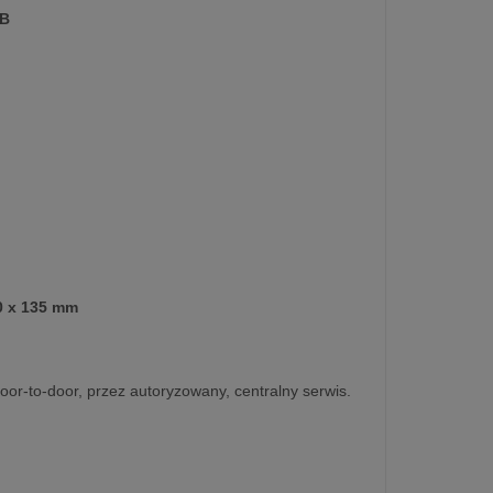
dB
0 x 135 mm
oor-to-door, przez autoryzowany, centralny serwis.