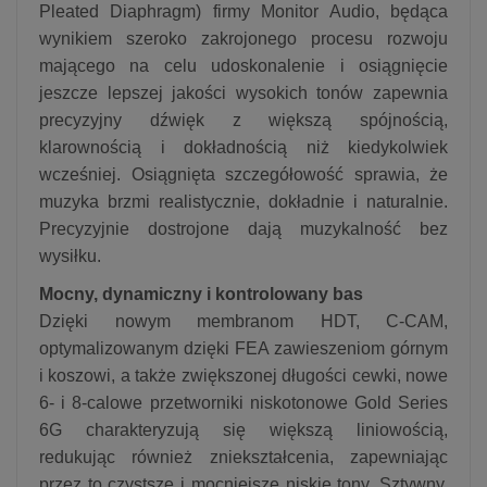
Pleated Diaphragm) firmy Monitor Audio, będąca
wynikiem szeroko zakrojonego procesu rozwoju
mającego na celu udoskonalenie i osiągnięcie
jeszcze lepszej jakości wysokich tonów zapewnia
precyzyjny dźwięk z większą spójnością,
klarownością i dokładnością niż kiedykolwiek
wcześniej. Osiągnięta szczegółowość sprawia, że
muzyka brzmi realistycznie, dokładnie i naturalnie.
Precyzyjnie dostrojone dają muzykalność bez
wysiłku.
Mocny, dynamiczny i kontrolowany bas
Dzięki nowym membranom HDT, C-CAM,
optymalizowanym dzięki FEA zawieszeniom górnym
i koszowi, a także zwiększonej długości cewki, nowe
6- i 8-calowe przetworniki niskotonowe Gold Series
6G charakteryzują się większą liniowością,
redukując również zniekształcenia, zapewniając
przez to czystsze i mocniejsze niskie tony. Sztywny,