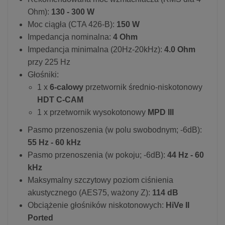
Ohm):
130 - 300 W
Moc ciągła (CTA 426-B):
150 W​
Impedancja nominalna:
4 Ohm
Impedancja minimalna (20Hz-20kHz):
4.0 Ohm
przy 225 Hz
Głośniki:
1 x
6-calowy
przetwornik średnio-niskotonowy
HDT C-CAM
1 x przetwornik wysokotonowy
MPD III
Pasmo przenoszenia (w polu swobodnym; -6dB):
55 Hz - 60 kHz
Pasmo przenoszenia (w pokoju; -6dB):
44 Hz - 60
kHz
Maksymalny szczytowy poziom ciśnienia
akustycznego (AES75, ważony Z):
114 dB
Obciążenie głośników niskotonowych:
HiVe II
Ported