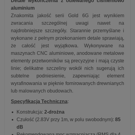
Detale wykończenia z odlewanego ciśnieniowo
aluminium
Znakomita jakość serii Gold 6G jest wynikiem
zwracania szczególnej uwagi nawet na
najdrobniejsze szczegóły. Starannie przemyślane i
wykonane z pełnym przekonaniem detale sprawiają,
że całość jest wyjątkowa. Wykonywane na
maszynach CNC aluminiowe, anodowane metalowe
elementy przetworników są precyzyjne i mają czyste
linie; delikatne szczeliny wokół nich sugerują ich
subtelne podniesienie, zapewniając element
wyrafinowania w pięknie fornirowanych drewnianych
lub malowanych obudowach.
Specyfikacja Techniczna
:
Konstrukcja:
2-drożna
Czułość (2.83V przy 1m, w polu swobodnym):
85
dB
Rekomendowana moc wzmacniacza (RMS dla 4