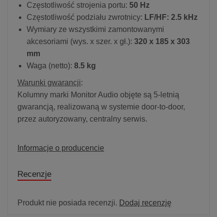
Częstotliwość strojenia portu:
50 Hz
Częstotliwość podziału zwrotnicy:
LF/HF: 2.5 kHz
Wymiary ze wszystkimi zamontowanymi
akcesoriami (wys. x szer. x gł.):
320 x 185 x 303
mm
Waga (netto):
8.5 kg
Warunki gwarancji
:
Kolumny marki Monitor Audio objęte są 5-letnią
gwarancją, realizowaną w systemie door-to-door,
przez autoryzowany, centralny serwis.
Informacje o producencie
Recenzje
Produkt nie posiada recenzji.
Dodaj recenzję