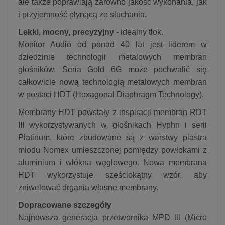
ale także poprawiają zarówno jakość wykonania, jak
i przyjemność płynącą ze słuchania.
Lekki, mocny, precyzyjny
- idealny tłok.
Monitor Audio od ponad 40 lat jest liderem w
dziedzinie technologii metalowych membran
głośników. Seria Gold 6G może pochwalić się
całkowicie nową technologią metalowych membran
w postaci HDT (Hexagonal Diaphragm Technology).
Membrany HDT powstały z inspiracji membran RDT
III wykorzystywanych w głośnikach Hyphn i serii
Platinum, które zbudowane są z warstwy plastra
miodu Nomex umieszczonej pomiędzy powłokami z
aluminium i włókna węglowego. Nowa membrana
HDT wykorzystuje sześciokątny wzór, aby
zniwelować drgania własne membrany.
Dopracowane szczegóły
Najnowsza generacja przetwornika MPD III (Micro