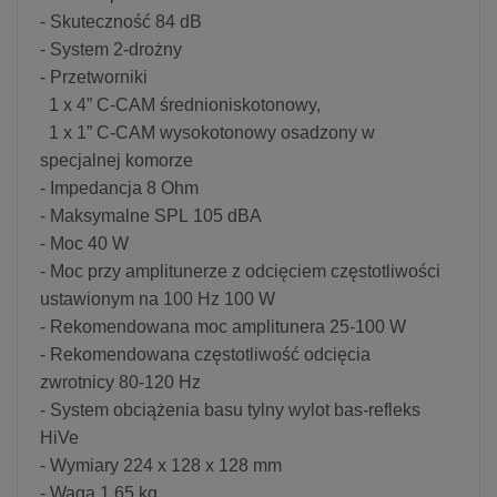
- Skuteczność 84 dB
- System 2-drożny
- Przetworniki
1 x 4” C-CAM średnioniskotonowy,
1 x 1” C-CAM wysokotonowy osadzony w
specjalnej komorze
- Impedancja 8 Ohm
- Maksymalne SPL 105 dBA
- Moc 40 W
- Moc przy amplitunerze z odcięciem częstotliwości
ustawionym na 100 Hz 100 W
- Rekomendowana moc amplitunera 25-100 W
- Rekomendowana częstotliwość odcięcia
zwrotnicy 80-120 Hz
- System obciążenia basu tylny wylot bas-refleks
HiVe
- Wymiary 224 x 128 x 128 mm
- Waga 1,65 kg