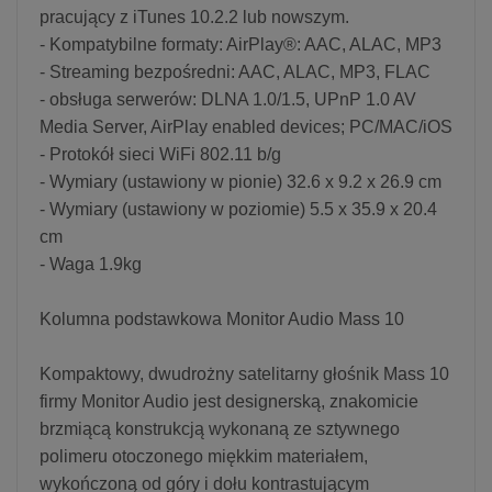
pracujący z iTunes 10.2.2 lub nowszym.
- Kompatybilne formaty: AirPlay®: AAC, ALAC, MP3
- Streaming bezpośredni: AAC, ALAC, MP3, FLAC
- obsługa serwerów: DLNA 1.0/1.5, UPnP 1.0 AV
Media Server, AirPlay enabled devices; PC/MAC/iOS
- Protokół sieci WiFi 802.11 b/g
- Wymiary (ustawiony w pionie) 32.6 x 9.2 x 26.9 cm
- Wymiary (ustawiony w poziomie) 5.5 x 35.9 x 20.4
cm
- Waga 1.9kg
Kolumna podstawkowa Monitor Audio Mass 10
Kompaktowy, dwudrożny satelitarny głośnik Mass 10
firmy Monitor Audio jest designerską, znakomicie
brzmiącą konstrukcją wykonaną ze sztywnego
polimeru otoczonego miękkim materiałem,
wykończoną od góry i dołu kontrastującym