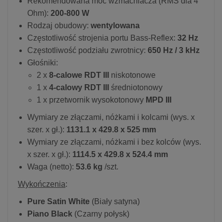
Rekomendowana moc wzmacniacza (RMS dla 4
Ohm):
200-800 W
Rodzaj obudowy:
wentylowana
Częstotliwość strojenia portu Bass-Reflex:
32 Hz
Częstotliwość podziału zwrotnicy:
650 Hz​​​​ / 3 kHz
Głośniki:
2 x
8-calowe RDT III
niskotonowe
1 x
4-calowy RDT III
średniotonowy
1 x przetwornik wysokotonowy
MPD III​​
Wymiary ze złączami, nóżkami i kolcami (wys. x
szer. x gł.):
1131.1 x 429.8 x 525 mm
Wymiary ze złączami, nóżkami i bez kolców (wys.
x szer. x gł.):
1114.5 x 429.8 x 524.4 mm
Waga (netto):
53.6 kg
/szt.
Wykończenia
:
Pure Satin White
(Biały satyna)
Piano Black
(Czarny połysk)