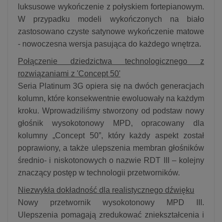
luksusowe wykończenie z połyskiem fortepianowym.
W przypadku modeli wykończonych na biało
zastosowano czyste satynowe wykończenie matowe
- nowoczesna wersja pasująca do każdego wnętrza.
Połączenie dziedzictwa technologicznego z
rozwiązaniami z 'Concept 50'
Seria Platinum 3G opiera się na dwóch generacjach
kolumn, które konsekwentnie ewoluowały na każdym
kroku. Wprowadziliśmy stworzony od podstaw nowy
głośnik wysokotonowy MPD, opracowany dla
kolumny „Concept 50”, który każdy aspekt został
poprawiony, a także ulepszenia membran głośników
średnio- i niskotonowych o nazwie RDT III – kolejny
znaczący postęp w technologii przetworników.
Niezwykła dokładność dla realistycznego dźwięku
Nowy przetwornik wysokotonowy MPD III.
Ulepszenia pomagają zredukować zniekształcenia i