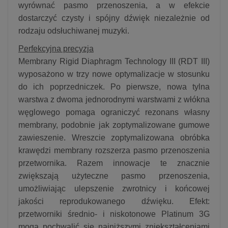
wyrównać pasmo przenoszenia, a w efekcie
dostarczyć czysty i spójny dźwięk niezależnie od
rodzaju odsłuchiwanej muzyki.
Perfekcyjna precyzja
Membrany Rigid Diaphragm Technology III (RDT III)
wyposażono w trzy nowe optymalizacje w stosunku
do ich poprzedniczek. Po pierwsze, nowa tylna
warstwa z dwoma jednorodnymi warstwami z włókna
węglowego pomaga ograniczyć rezonans własny
membrany, podobnie jak zoptymalizowane gumowe
zawieszenie. Wreszcie zoptymalizowana obróbka
krawędzi membrany rozszerza pasmo przenoszenia
przetwornika. Razem innowacje te znacznie
zwiększają użyteczne pasmo przenoszenia,
umożliwiając ulepszenie zwrotnicy i końcowej
jakości reprodukowanego dźwięku. Efekt:
przetworniki średnio- i niskotonowe Platinum 3G
mogą pochwalić się najniższymi zniekształceniami