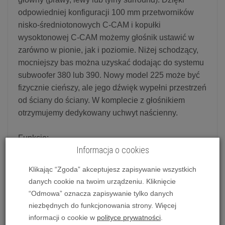
odpowiedniej konfiguracji 100 mm przetworników
nisko-średniotonowych C-CAM i kopułki
wysoktonowej C-CAM możemy głośnik ustawić w
zarówno w pionie, jak i poziomie. Niżej schodzący,
mocniejszy bas można uzyskać dodając do systemu
subwoofer 380 lub 390. Nowy model 225 może być
fizycznie cieńszy, ale jego dźwięk wypełni przestrzeń
od ściany do ściany. W komplecie z głośnikiem
otrzymujemy dedykowany uchwyt naścienny.
Funkcje:
Informacja o cookies
- Dwa nowe przetworniki basowe C-CAM i
wysokotonowa, pozłacana kopułka C-CAM w
Klikając “Zgoda” akceptujesz zapisywanie wszystkich
konfiguracji MTM (Mid-Tweeter-Mid)
danych cookie na twoim urządzeniu. Kliknięcie
- W serii Radius membrany wszystkich
“Odmowa” oznacza zapisywanie tylko danych
przetworników mają wklęsły profil, bez nakładki
niezbędnych do funkcjonowania strony. Więcej
przeciwpyłowej w centrum. Rozwiązanie to
informacji o cookie w
polityce prywatności
.