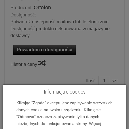
Ortofon
Producent:
Dostępność:
Potwierdź dostępność mailowo lub telefonicznie.
Dostępność produktu deklarowana w magazynie
dostawcy.
Powiadom o dostępności
Historia ceny
Ilość:
szt.
3 099,00 zł
/ szt.
Informacja o cookies
Klikając “Zgoda” akceptujesz zapisywanie wszystkich
dodaj do koszyka
danych cookie na twoim urządzeniu. Kliknięcie
“Odmowa” oznacza zapisywanie tylko danych
niezbędnych do funkcjonowania strony. Więcej