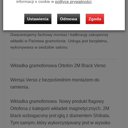
informacji o cookie w
polityce prywatności
.
Wkładka gramofonowa Ortofon 2M Black Verso
Ustawienia
Odmowa
Zgoda
Możliwość zakupu produktu w bezpłatnym systemie
ratalnym 0% na 10, 20 i 30 miesięcy lub specjalna oferta!
Gwarantujemy fachowy montaż i kalibrację zakupionej
wkładki w Państwa gramofonie. Usługa jest bezpłatna,
wykonywana w siedzibie salonu.
Wkładka gramofonowa Ortofon 2M Black Verso
Wersja Verso z bezpośrednim montażem do
ramienia.
Wkładka gramofonowa Nowy produkt flagowy
Ortofona z kategorii wkładek magnetycznych. 2M
black wzbogacony jest igłą z diamentem Shibata.
Tym samym, który wykorzystywany jest w wysoko