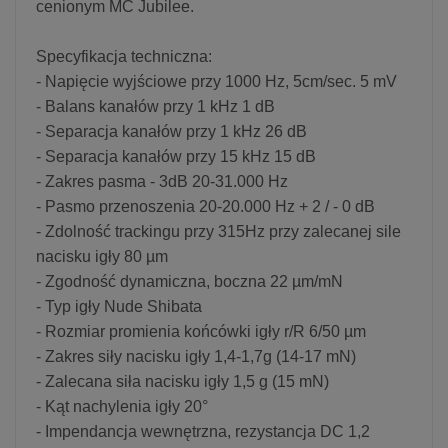
cenionym MC Jubilee.
Specyfikacja techniczna:
- Napięcie wyjściowe przy 1000 Hz, 5cm/sec. 5 mV
- Balans kanałów przy 1 kHz 1 dB
- Separacja kanałów przy 1 kHz 26 dB
- Separacja kanałów przy 15 kHz 15 dB
- Zakres pasma - 3dB 20-31.000 Hz
- Pasmo przenoszenia 20-20.000 Hz + 2 / - 0 dB
- Zdolność trackingu przy 315Hz przy zalecanej sile
nacisku igły 80 µm
- Zgodność dynamiczna, boczna 22 µm/mN
- Typ igły Nude Shibata
- Rozmiar promienia końcówki igły r/R 6/50 µm
- Zakres siły nacisku igły 1,4-1,7g (14-17 mN)
- Zalecana siła nacisku igły 1,5 g (15 mN)
- Kąt nachylenia igły 20°
- Impendancja wewnętrzna, rezystancja DC 1,2