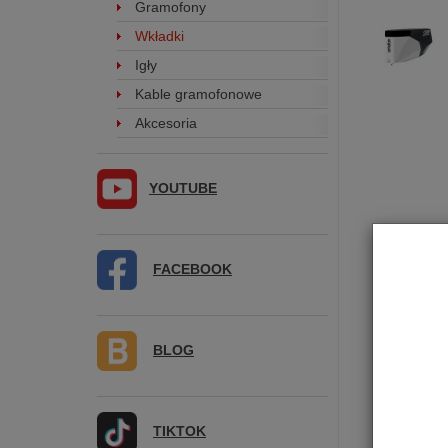
Gramofony
Wkładki
Igły
Kable gramofonowe
Akcesoria
YOUTUBE
FACEBOOK
BLOG
TIKTOK