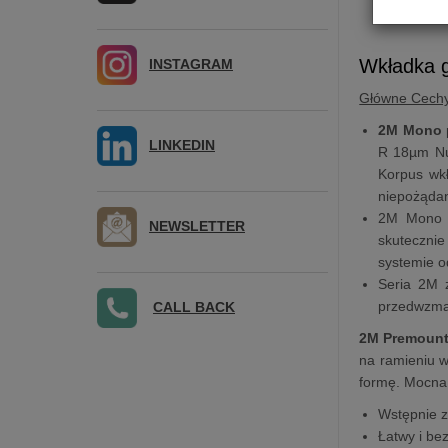
Wkładka 
INSTAGRAM
Główne Cech
2M Mono
LINKEDIN
R 18µm Nud
Korpus wkł
niepożąda
2M Mono w
NEWSLETTER
skutecznie
systemie o
Seria 2M 
przedwzma
CALL BACK
2M Premoun
na ramieniu w 
formę. Mocna,
Wstępnie 
Łatwy i be