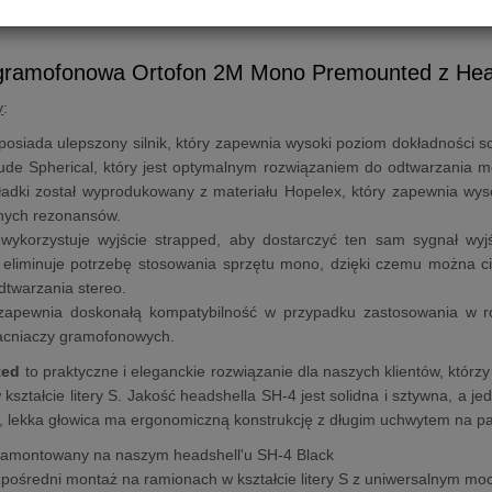
siedzibie sal
gramofonowa Ortofon 2M Mono Premounted z Hea
y
:
posiada ulepszony silnik, który zapewnia wysoki poziom dokładności 
e Spherical, który jest optymalnym rozwiązaniem do odtwarzania m
adki został wyprodukowany z materiału Hopelex, który zapewnia wy
nych rezonansów.
ykorzystuje wyjście strapped, aby dostarczyć ten sam sygnał wy
 eliminuje potrzebę stosowania sprzętu mono, dzięki czemu można 
dtwarzania stereo.
zapewnia doskonałą kompatybilność w przypadku zastosowania w r
cniaczy gramofonowych.
ted
to praktyczne i eleganckie rozwiązanie dla naszych klientów, któr
kształcie litery S. Jakość headshella SH-4 jest solidna i sztywna, a j
 lekka głowica ma ergonomiczną konstrukcję z długim uchwytem na pale
zamontowany na naszym headshell'u SH-4 Black
zpośredni montaż na ramionach w kształcie litery S z uniwersalnym m