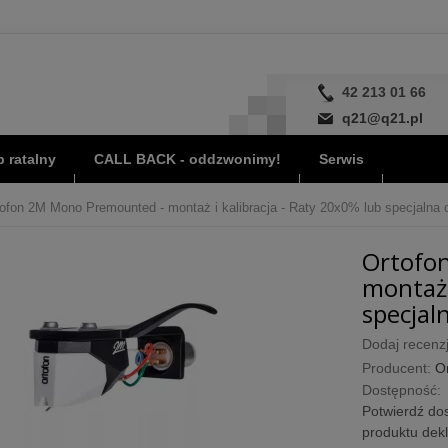
42 213 01 66
q21@q21.pl
 ratalny
CALL BACK - oddzwonimy!
Serwis
ofon 2M Mono Premounted - montaż i kalibracja - Raty 20x0% lub specjalna o
Ortofo
montaż 
specjaln
Dodaj recenzj
Producent:
O
Dostępność:
Potwierdź dos
produktu dek