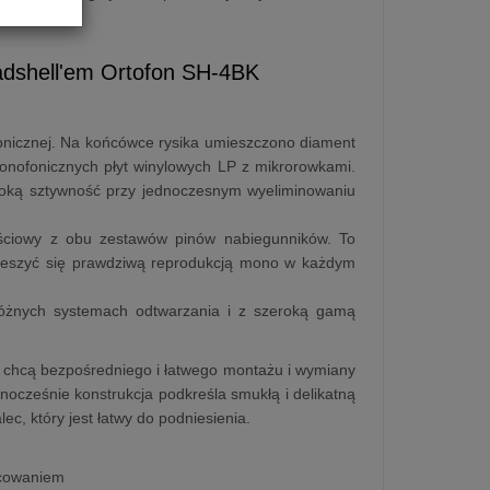
onu.
dshell'em Ortofon SH-4BK
sonicznej. Na końcówce rysika umieszczono diament
onofonicznych płyt winylowych LP z mikrorowkami.
soką sztywność przy jednoczesnym wyeliminowaniu
jściowy z obu zestawów pinów nabiegunników. To
cieszyć się prawdziwą reprodukcją mono w każdym
óżnych systemach odtwarzania i z szeroką gamą
zy chcą bezpośredniego i łatwego montażu i wymiany
ednocześnie konstrukcja podkreśla smukłą i delikatną
c, który jest łatwy do podniesienia.
ocowaniem