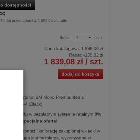
o dostępności
30 dni przed obniżką:
1 899,05 zł brutto
Ilość:
szt.
Cena katalogowa:
1 999,00 zł
Rabat: -
159,92 zł
1 839,08 zł
/ szt.
dodaj do koszyka
mofonowa Ortofon 2M Mono Premounted z
 Ortofon SH-4 (Black)
kupu produktu w bezpłatnym systemie ratalnym
0%
iesięcy
lub
specjalna oferta
!
 fachowy montaż i kalibrację zakupionej wkładki w
ofonie. Usługa jest bezpłatna, wykonywana w