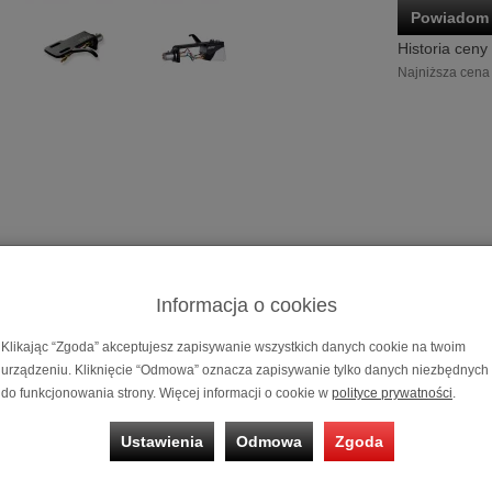
Powiadom 
Historia ceny
Najniższa cena 
Informacja o cookies
Wkładka gra
Klikając “Zgoda” akceptujesz zapisywanie wszystkich danych cookie na twoim
Headshell'em
urządzeniu. Kliknięcie “Odmowa” oznacza zapisywanie tylko danych niezbędnych
do funkcjonowania strony. Więcej informacji o cookie w
polityce prywatności
.
Możliwość za
na
10 i 20 m
Ustawienia
Odmowa
Zgoda
Gwarantujemy
Państwa gram