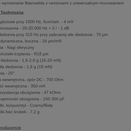
e wyrównanie Baerwalda z ramionami z uniwersalnym mocowaniem
 Techniczna
:
yjściowe przy 1000 Hz, 5cm/sek. - 4 mV
noszenia - 20-20.000 Hz + 3 / - 1 dB
ledzenia przy 315 Hz przy zalecanej sile śledzenia - 70 µm
 dynamiczna, boczna - 18 µm/mN
ia - Nagi sferyczny
ńcówki trzpienia - R18 µm
y śledzenia - 1,6-2,0 g (16-20 mN)
iła śledzenia - 1,8 g (18 mN)
ia - 20°.
a wewnętrzna, opór DC - 700 Ohm
ość wewnętrzna - 350 mH
ezystancja obciążenia - 47 kOhm
ojemność obciążenia - 150-300 pF
ki, korpus/styl - Czarny/Biały
ki bez śrubek - 7,2 g
producencie