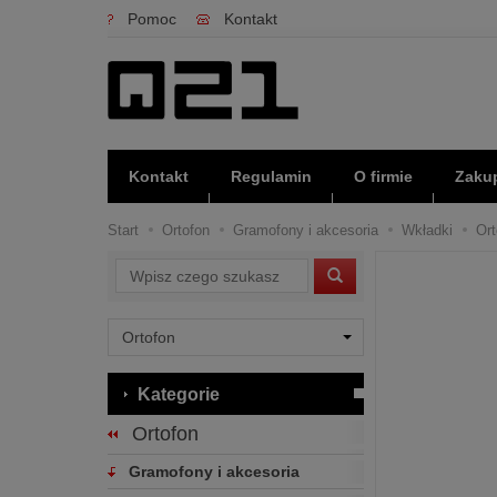
Pomoc
Kontakt
Kontakt
Regulamin
O firmie
Zakup
Start
Ortofon
Gramofony i akcesoria
Wkładki
Ort
Wyszukaj
Kategorie
Ortofon
Gramofony i akcesoria