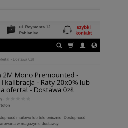
ul. Reymonta 12
szybki
Pabianice
kontakt
ferta! - Dostawa 0zł!
n 2M Mono Premounted -
i kalibracja - Raty 20x0% lub
a oferta! - Dostawa 0zł!
ę:
rtofon
tępność mailowo lub telefonicznie. Dostępność
larowana w magazynie dostawcy.