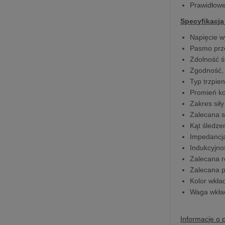
Prawidłow
Specyfikacja
Napięcie w
Pasmo prze
Zdolność ś
Zgodność,
Typ trzpien
Promień ko
Zakres sił
Zalecana s
Kąt śledzen
Impedancj
Indukcyjn
Zalecana r
Zalecana p
Kolor wkład
Waga wkład
Informacje o 