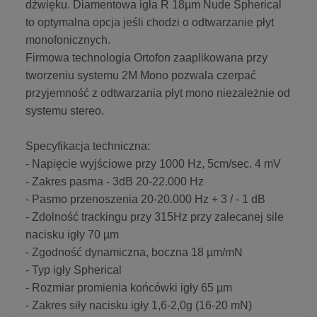
dźwięku. Diamentowa igła R 18µm Nude Spherical
to optymalna opcja jeśli chodzi o odtwarzanie płyt
monofonicznych.
Firmowa technologia Ortofon zaaplikowana przy
tworzeniu systemu 2M Mono pozwala czerpać
przyjemność z odtwarzania płyt mono niezależnie od
systemu stereo.
Specyfikacja techniczna:
- Napięcie wyjściowe przy 1000 Hz, 5cm/sec. 4 mV
- Zakres pasma - 3dB 20-22.000 Hz
- Pasmo przenoszenia 20-20.000 Hz + 3 / - 1 dB
- Zdolność trackingu przy 315Hz przy zalecanej sile
nacisku igły 70 µm
- Zgodność dynamiczna, boczna 18 µm/mN
- Typ igły Spherical
- Rozmiar promienia końcówki igły 65 µm
- Zakres siły nacisku igły 1,6-2,0g (16-20 mN)