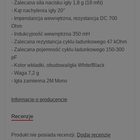
- Zalecana siła nacisku igły 1,8 g (18 mN)
- Kąt nachylenia igły 20°
- Impendancja wewnętrzna, rezystancja DC 700
Ohm
- Indukcyjność wewnętrzna 350 mH
- Zalecana rezystancja cyklu ładunkowego 47 kOhm
- Zalecana pojemność cyklu ładunkowego 150-300
pF
- Kolor wkładki, obudowa/igła White/Black
- Waga 7,2 g
- Igła zamienna 2M Mono
Informacje o producencie
Recenzje
Produkt nie posiada recenzji.
Dodaj recenzję