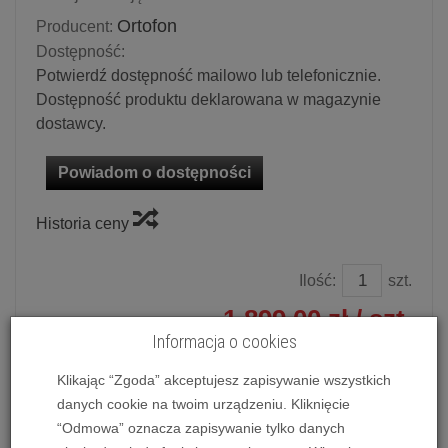
Ortofon
Producent:
Dostępność:
Potwierdź dostępność mailowo lub telefonicznie.
Dostępność produktu deklarowana w magazynie
dostawcy.
Powiadom o dostępności
Historia ceny
Ilość:
szt.
1 899,00 zł
/ szt.
Informacja o cookies
dodaj do koszyka
Klikając “Zgoda” akceptujesz zapisywanie wszystkich
danych cookie na twoim urządzeniu. Kliknięcie
“Odmowa” oznacza zapisywanie tylko danych