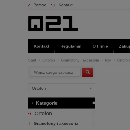
Pomoc
Kontakt
Kontakt
Regulamin
O firmie
Zakup
Start
Ortofon
Gramofony i akcesoria
Igły
Ortofon
Wyszukaj
Kategorie
Ortofon
Gramofony i akcesoria