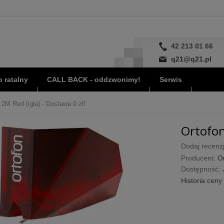
42 213 01 66
q21@q21.pl
 ratalny
CALL BACK - oddzwonimy!
Serwis
 2M Red (igła) - Dostawa 0 zł!
Ortofon
Dodaj recenzj
Producent:
O
Dostępność:
Historia ceny