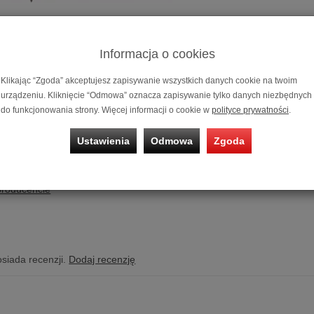
Informacja o cookies
Klikając “Zgoda” akceptujesz zapisywanie wszystkich danych cookie na twoim
Igła do wkła
urządzeniu. Kliknięcie “Odmowa” oznacza zapisywanie tylko danych niezbędnych
do funkcjonowania strony. Więcej informacji o cookie w
polityce prywatności
.
ki gramofonowej Ortofon 2M Red
Ustawienia
Odmowa
Zgoda
 do wkładki: 2M Red / 2M Red Verso (Interchangeable with 2M Blue / 
producencie
osiada recenzji.
Dodaj recenzję