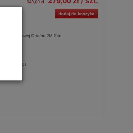
279,00 zł
/ szt.
349,00 zł
dodaj do koszyka
dki gramofonowej Ortofon 2M Red
2M Blue Verso)