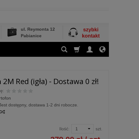
ul. Reymonta 12
szybki
Pabianice
kontakt
 2M Red (igła) - Dostawa 0 zł!
ę:
rtofon
Jest dostępny, dostawa 1-2 dni robocze.
Ilość:
szt.