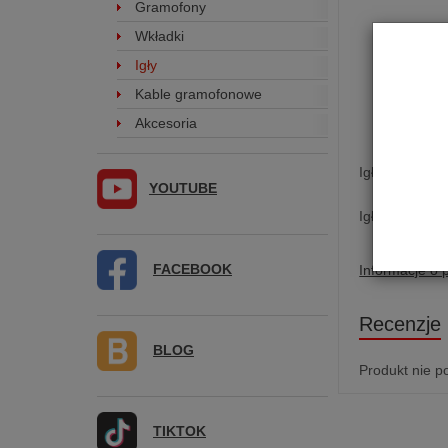
Gramofony
Wkładki
Igły
Kable gramofonowe
Akcesoria
Igła do wkład
YOUTUBE
Igła zamienna
FACEBOOK
Informacje o 
Recenzje
BLOG
Produkt nie p
TIKTOK