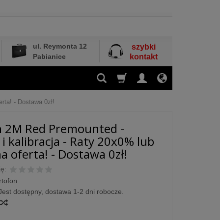
ul. Reymonta 12
szybki
Pabianice
kontakt
rta! - Dostawa 0zł!
n 2M Red Premounted -
i kalibracja - Raty 20x0% lub
a oferta! - Dostawa 0zł!
ę:
rtofon
Jest dostępny, dostawa 1-2 dni robocze.