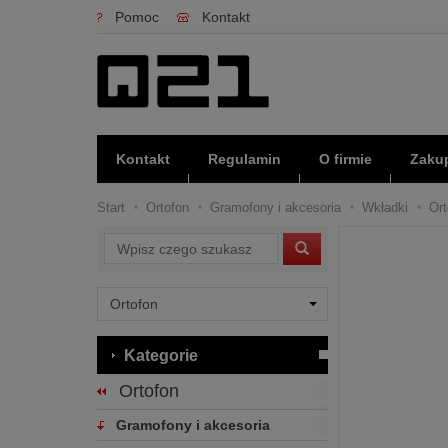
Pomoc
Kontakt
Kontakt
Regulamin
O firmie
Zakup
Start
Ortofon
Gramofony i akcesoria
Wkładki
Ort
Wyszukaj
Kategorie
Ortofon
Gramofony i akcesoria