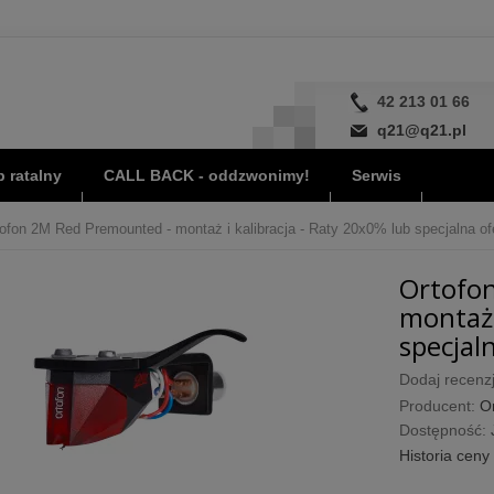
42 213 01 66
q21@q21.pl
 ratalny
CALL BACK - oddzwonimy!
Serwis
ofon 2M Red Premounted - montaż i kalibracja - Raty 20x0% lub specjalna ofe
Ortofo
montaż 
specjaln
Dodaj recenzj
Producent:
O
Dostępność:
Historia ceny