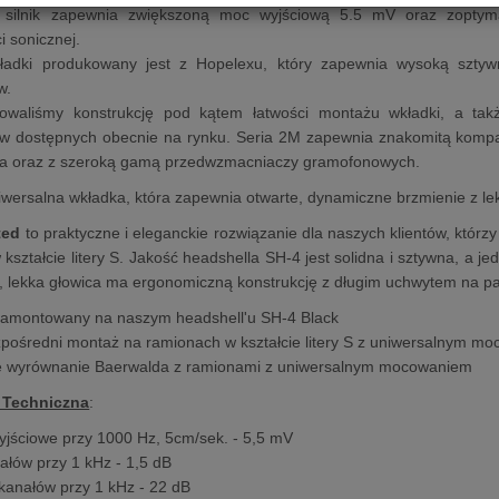
 silnik zapewnia zwiększoną moc wyjściową 5.5 mV oraz zoptyma
i sonicznej.
ładki produkowany jest z Hopelexu, który zapewnia wysoką sztywn
w.
zowaliśmy konstrukcję pod kątem łatwości montażu wkładki, a ta
w dostępnych obecnie na rynku. Seria 2M zapewnia znakomitą kompa
ia oraz z szeroką gamą przedwzmacniaczy gramofonowych.
iwersalna wkładka, która zapewnia otwarte, dynamiczne brzmienie z lek
ted
to praktyczne i eleganckie rozwiązanie dla naszych klientów, któr
kształcie litery S. Jakość headshella SH-4 jest solidna i sztywna, a j
 lekka głowica ma ergonomiczną konstrukcję z długim uchwytem na pale
zamontowany na naszym headshell'u SH-4 Black
zpośredni montaż na ramionach w kształcie litery S z uniwersalnym m
e wyrównanie Baerwalda z ramionami z uniwersalnym mocowaniem
 Techniczna
:
yjściowe przy 1000 Hz, 5cm/sek. - 5,5 mV
ałów przy 1 kHz - 1,5 dB
kanałów przy 1 kHz - 22 dB