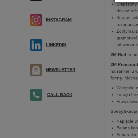
Ulepszony
dokładnośc
Korpus wk
INSTAGRAM
rezonansó
Zoptymali
gramofonó
LINKEDIN
odtwarzan
2M Red
to un
2M Premoun
NEWSLETTER
na ramieniu w 
formę. Mocna,
Wstępnie 
CALL BACK
Łatwy i be
Prawidłow
Specyfikacja
Napięcie w
Balans kan
Separacja 