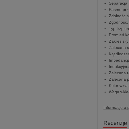
Separacja 
Pasmo prze
Zdolność ś
Zgodność,
Typ trzpien
Promień ko
Zakres sił
Zalecana s
Kąt śledzen
Impedancj
Indukcyjn
Zalecana r
Zalecana p
Kolor wkła
Waga wkład
Informacje o 
Recenzje