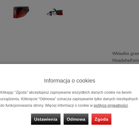
Wkładka gra
Headshell'em
Możliwość za
na
10 i 20 m
Informacja o cookies
Gwarantujemy
Klikając “Zgoda” akceptujesz zapisywanie wszystkich danych cookie na twoim
Państwa gram
urządzeniu. Kliknięcie “Odmowa” oznacza zapisywanie tylko danych niezbędnych
siedzibie sal
do funkcjonowania strony. Więcej informacji o cookie w
polityce prywatności
.
gramofonowa Ortofon 2M Red Premounted z Head
Ustawienia
Odmowa
Zgoda
y
:
ed posiada końcówkę Elliptical diamond i dzielone piny biegunowe 