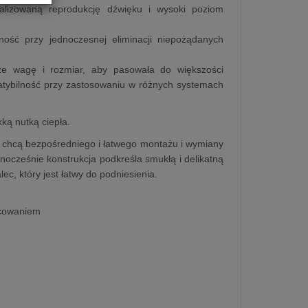
lizowaną reprodukcję dźwięku i wysoki poziom
ość przy jednoczesnej eliminacji niepożądanych
kże wagę i rozmiar, aby pasowała do większości
tybilność przy zastosowaniu w różnych systemach
ką nutką ciepła.
zy chcą bezpośredniego i łatwego montażu i wymiany
ednocześnie konstrukcja podkreśla smukłą i delikatną
c, który jest łatwy do podniesienia.
ocowaniem