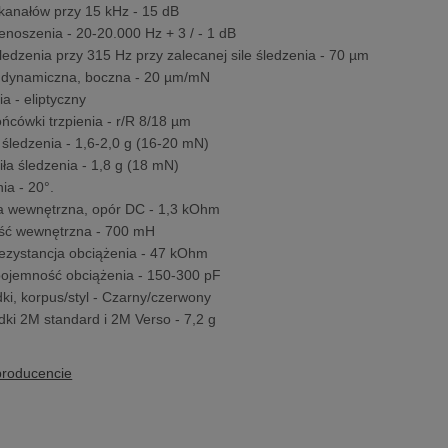
kanałów przy 15 kHz - 15 dB
noszenia - 20-20.000 Hz + 3 / - 1 dB
ledzenia przy 315 Hz przy zalecanej sile śledzenia - 70 µm
 dynamiczna, boczna - 20 µm/mN
ia - eliptyczny
ńcówki trzpienia - r/R 8/18 µm
y śledzenia - 1,6-2,0 g (16-20 mN)
iła śledzenia - 1,8 g (18 mN)
ia - 20°.
a wewnętrzna, opór DC - 1,3 kOhm
ość wewnętrzna - 700 mH
ezystancja obciążenia - 47 kOhm
ojemność obciążenia - 150-300 pF
dki, korpus/styl - Czarny/czerwony
ki 2M standard i 2M Verso - 7,2 g
producencie