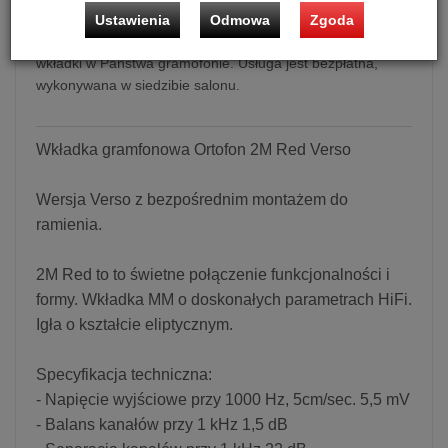
Ustawienia
Odmowa
Zgoda
Gwarantujemy fachowy montaż i kalibrację zakupionej
wkładki w Państwa gramofonie. Usługa jest bezpłatna,
wykonywana w siedzibie salonu.
Wkładka gramfonowa Ortofon 2M Red Verso
Wersja Verso z bezpośrednim montażem do
ramienia.
2M Red to to świetne połączenie funkcjonalności i
formy. Wkładka MM o doskonałych parametrach HiFi.
Igła o kształcie eliptycznym.
Specyfikacja techniczna:
- Napięcie wyjściowe przy 1000 Hz, 5cm/sec. 5,5 mV
- Balans kanałów przy 1 kHz 1,5 dB