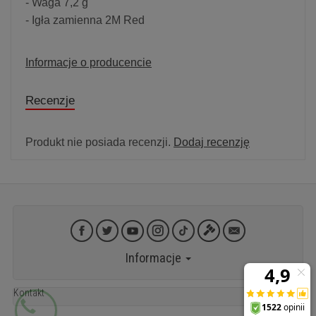
- Waga 7,2 g
- Igła zamienna 2M Red
Informacje o producencie
Recenzje
Produkt nie posiada recenzji.
Dodaj recenzję
Informacje
Kontakt