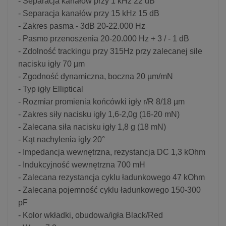
- Separacja kanałów przy 1 kHz 22 dB
- Separacja kanałów przy 15 kHz 15 dB
- Zakres pasma - 3dB 20-22.000 Hz
- Pasmo przenoszenia 20-20.000 Hz + 3 / - 1 dB
- Zdolność trackingu przy 315Hz przy zalecanej sile
nacisku igły 70 µm
- Zgodność dynamiczna, boczna 20 µm/mN
- Typ igły Elliptical
- Rozmiar promienia końcówki igły r/R 8/18 µm
- Zakres siły nacisku igły 1,6-2,0g (16-20 mN)
- Zalecana siła nacisku igły 1,8 g (18 mN)
- Kąt nachylenia igły 20°
- Impedancja wewnętrzna, rezystancja DC 1,3 kOhm
- Indukcyjność wewnętrzna 700 mH
- Zalecana rezystancja cyklu ładunkowego 47 kOhm
- Zalecana pojemność cyklu ładunkowego 150-300
pF
- Kolor wkładki, obudowa/igła Black/Red