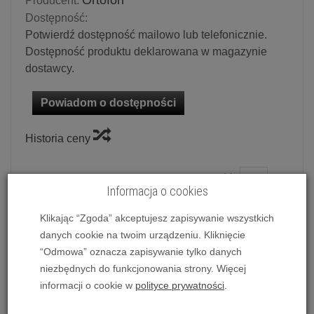
Ortofon
Producent:
Dostępność:
Potwierdź dostępność mailowo lub telefonicznie.
Dostępność produktu deklarowana w magazynie
dostawcy.
Powiadom o dostępności
Historia ceny
Ilość:
szt.
Informacja o cookies
599,00 zł
/ szt.
Klikając “Zgoda” akceptujesz zapisywanie wszystkich
danych cookie na twoim urządzeniu. Kliknięcie
dodaj do koszyka
“Odmowa” oznacza zapisywanie tylko danych
niezbędnych do funkcjonowania strony. Więcej
informacji o cookie w
polityce prywatności
.
Wkładka gramofonowa Ortofon 2M Red Verso