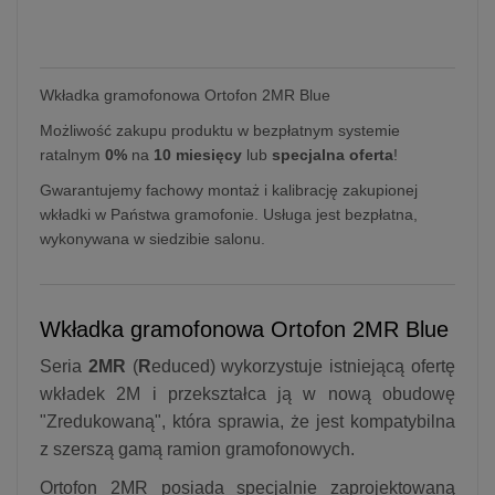
Wkładka gramofonowa Ortofon 2MR Blue
Możliwość zakupu produktu w bezpłatnym systemie
ratalnym
0%
na
10 miesięcy
lub
specjalna oferta
!
Gwarantujemy fachowy montaż i kalibrację zakupionej
wkładki w Państwa gramofonie. Usługa jest bezpłatna,
wykonywana w siedzibie salonu.
Wkładka gramofonowa Ortofon 2MR Blue
Seria
2MR
(
R
educed) wykorzystuje istniejącą ofertę
wkładek 2M i przekształca ją w nową obudowę
"Zredukowaną", która sprawia, że jest kompatybilna
z szerszą gamą ramion gramofonowych.
Ortofon 2MR posiada specjalnie zaprojektowaną