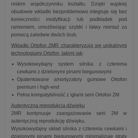
niskim współczynniku kształtu. Dzięki wąskiej
obudowie wkładki bezproblemowo integruje się bez
konieczności modyfikacji lub podkładek pod
ramieniem, umożliwiając szybki i łatwy montaż za
pomocą zaledwie dwóch śrub.
Wkładki Ortofon 2MR charakteryzują się unikalnymi
technologiami Ortofon, takimi jak
:
Wysokowydajny system silnika z czterema
cewkami z dzielonymi pinami biegunowymi
Opatentowane amortyzatory gumowe Ortofon
premium i high-end
Pełna kompatybilność z igłami serii Ortofon 2M
Autentyczna reprodukcja dźwięku
2MR kontynuuje zaangażowanie serii 2M w
autentyczną reprodukcję dźwięku.
Wysokowydajny układ silnika z czterema cewkami i
dzielonymi pinami biegunowymi minimalizuje straty