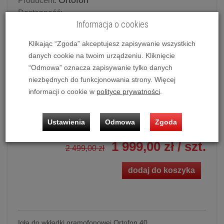
Ortofon
Producent:
Dostępność:
Informacja o cookies
Potwierdź dostępność mailowo lub telefonicznie.
Dostępność produktu deklarowana w magazynie
Klikając “Zgoda” akceptujesz zapisywanie wszystkich
dostawcy.
danych cookie na twoim urządzeniu. Kliknięcie
“Odmowa” oznacza zapisywanie tylko danych
Powiadom o dostępności
niezbędnych do funkcjonowania strony. Więcej
informacji o cookie w
polityce prywatności
.
Historia ceny
Ustawienia
Odmowa
Zgoda
Ilość:
szt.
1 999,00 zł
/ szt.
2 499,00 zł
dodaj do koszyka
Igła do wkładki gramofonowej Ortofon 40