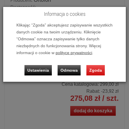
Ortofon
Producent:
Dostępność:
Informacja o cookies
Potwierdź dostępność mailowo lub telefonicznie.
Dostępność produktu deklarowana w magazynie
Klikając “Zgoda” akceptujesz zapisywanie wszystkich
dostawcy.
danych cookie na twoim urządzeniu. Kliknięcie
“Odmowa” oznacza zapisywanie tylko danych
Powiadom o dostępności
niezbędnych do funkcjonowania strony. Więcej
informacji o cookie w
polityce prywatności
.
Historia ceny
Ustawienia
Odmowa
Zgoda
Ilość:
szt.
Cena katalogowa:
299,00 zł
Rabat: -
23,92 zł
275,08 zł
/ szt.
dodaj do koszyka