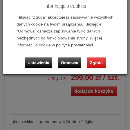
Informacja o cookies
Potwierdź dostępność mailowo lub telefonicznie.
Dostępność produktu deklarowana w magazynie
Klikając “Zgoda” akceptujesz zapisywanie wszystkich
dostawcy.
danych cookie na twoim urządzeniu. Kliknięcie
“Odmowa” oznacza zapisywanie tylko danych
Powiadom o dostępności
niezbędnych do funkcjonowania strony. Więcej
informacji o cookie w
polityce prywatności
.
Historia ceny
Ustawienia
Odmowa
Zgoda
Ilość:
szt.
299,00 zł
/ szt.
349,00 zł
dodaj do koszyka
Igła do wkładki gramofonowej Ortofon 7 (igła)