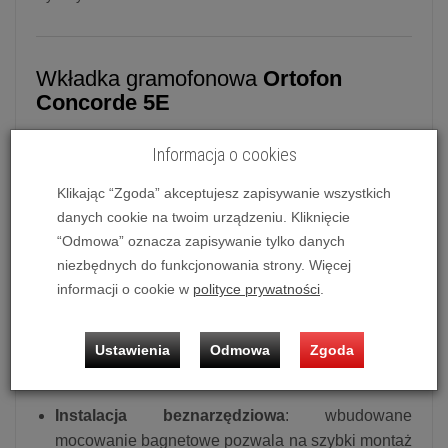
Wkładka gramofonowa
Ortofon
Concorde 5E
Ortofon
Concorde 5E
| Wkładka MM |
Informacja o cookies
Typ Concorde | Do ramion „S" | Szlif
eliptyczny
Klikając “Zgoda” akceptujesz zapisywanie wszystkich
danych cookie na twoim urządzeniu. Kliknięcie
Concorde 5E
to propozycja dla miłośników
“Odmowa” oznacza zapisywanie tylko danych
wyjątkowej precyzji i klarowności w odsłuchu płyt
niezbędnych do funkcjonowania strony. Więcej
winylowych. Wyposażona w zaawansowaną igłę o
informacji o cookie w
polityce prywatności
.
szlifie eliptycznym i legendarną, ikoniczną obudowę
Concorde, 5E łączy najwyższą jakość dźwięku z
łatwością montażu.
Ustawienia
Odmowa
Zgoda
Główne Cechy
:
Instalacja beznarzędziowa
: wbudowane
mocowanie bagnetowe pozwala na szybki montaż