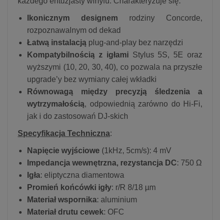
każdego entuzjasty winylu. Charakteryzuje się:
Ikonicznym designem
rodziny Concorde,
rozpoznawalnym od dekad
Łatwą instalacją
plug-and-play bez narzędzi
Kompatybilnością z igłami
Stylus 5S, 5E oraz
wyższymi (10, 20, 30, 40), co pozwala na przyszłe
upgrade’y bez wymiany całej wkładki
Równowagą między precyzją śledzenia a
wytrzymałością
, odpowiednią zarówno do Hi-Fi,
jak i do zastosowań DJ-skich
Specyfikacja Techniczna
:
Napięcie wyjściowe
(1kHz, 5cm/s): 4 mV
Impedancja wewnętrzna, rezystancja DC
: 750 Ω
Igła
: eliptyczna diamentowa
Promień końcówki igły
: r/R 8/18 µm
Materiał wspornika
: aluminium
Materiał drutu cewek
: OFC