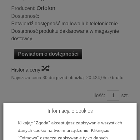
Ortofon
Producent:
Dostępność:
Potwierdź dostępność mailowo lub telefonicznie.
Dostępność produktu deklarowana w magazynie
dostawcy.
Powiadom o dostępności
Historia ceny
Najniższa cena 30 dni przed obniżką:
20 424,05 zł brutto
Ilość:
szt.
Cena katalogowa:
21 499,00 zł
Informacja o cookies
Rabat: -
1 719,92 zł
19 779,08 zł
/ szt.
Klikając “Zgoda” akceptujesz zapisywanie wszystkich
danych cookie na twoim urządzeniu. Kliknięcie
dodaj do koszyka
“Odmowa” oznacza zapisywanie tylko danych