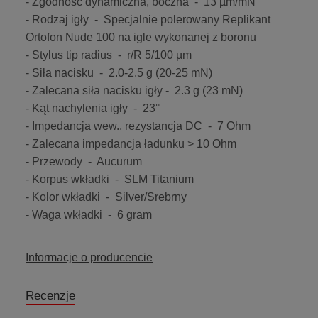
- Zgodność dynamiczna, boczna - 13 µm/mN
- Rodzaj igły - Specjalnie polerowany Replikant
Ortofon Nude 100 na igle wykonanej z boronu
- Stylus tip radius - r/R 5/100 µm
- Siła nacisku - 2.0-2.5 g (20-25 mN)
- Zalecana siła nacisku igły - 2.3 g (23 mN)
- Kąt nachylenia igły - 23°
- Impedancja wew., rezystancja DC - 7 Ohm
- Zalecana impedancja ładunku > 10 Ohm
- Przewody - Aucurum
- Korpus wkładki - SLM Titanium
- Kolor wkładki - Silver/Srebrny
- Waga wkładki - 6 gram
Informacje o producencie
Recenzje