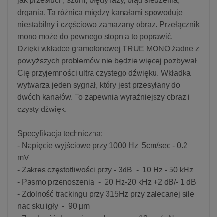
jak przesłuch, szum, błędy fazy, błąd śledzenia,
drgania. Ta różnica między kanałami spowoduje
niestabilny i częściowo zamazany obraz. Przełącznik
mono może do pewnego stopnia to poprawić.
Dzięki wkładce gramofonowej TRUE MONO żadne z
powyższych problemów nie będzie więcej pozbywał
Cię przyjemności ultra czystego dźwięku. Wkładka
wytwarza jeden sygnał, który jest przesyłany do
dwóch kanałów. To zapewnia wyraźniejszy obraz i
czysty dźwięk.
Specyfikacja techniczna:
- Napięcie wyjściowe przy 1000 Hz, 5cm/sec - 0.2
mV
- Zakres częstotliwości przy - 3dB - 10 Hz - 50 kHz
- Pasmo przenoszenia - 20 Hz-20 kHz +2 dB/- 1 dB
- Zdolność trackingu przy 315Hz przy zalecanej sile
nacisku igły - 90 µm