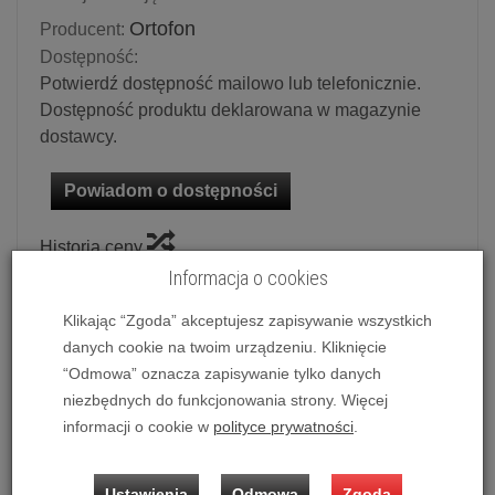
Ortofon
Producent:
Dostępność:
Potwierdź dostępność mailowo lub telefonicznie.
Dostępność produktu deklarowana w magazynie
dostawcy.
Powiadom o dostępności
Historia ceny
Informacja o cookies
Ilość:
szt.
Klikając “Zgoda” akceptujesz zapisywanie wszystkich
8 499,00 zł
/ szt.
danych cookie na twoim urządzeniu. Kliknięcie
10 999,00 zł
“Odmowa” oznacza zapisywanie tylko danych
niezbędnych do funkcjonowania strony. Więcej
dodaj do koszyka
informacji o cookie w
polityce prywatności
.
Ustawienia
Odmowa
Zgoda