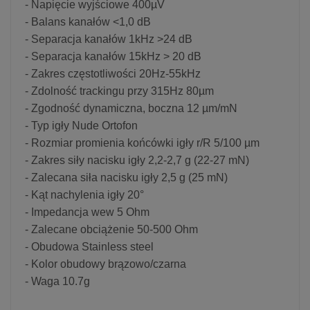
- Napięcie wyjściowe 400µV
- Balans kanałów <1,0 dB
- Separacja kanałów 1kHz >24 dB
- Separacja kanałów 15kHz > 20 dB
- Zakres częstotliwości 20Hz-55kHz
- Zdolność trackingu przy 315Hz 80µm
- Zgodność dynamiczna, boczna 12 µm/mN
- Typ igły Nude Ortofon
- Rozmiar promienia końcówki igły r/R 5/100 µm
- Zakres siły nacisku igły 2,2-2,7 g (22-27 mN)
- Zalecana siła nacisku igły 2,5 g (25 mN)
- Kąt nachylenia igły 20°
- Impedancja wew 5 Ohm
- Zalecane obciążenie 50-500 Ohm
- Obudowa Stainless steel
- Kolor obudowy brązowo/czarna
- Waga 10.7g