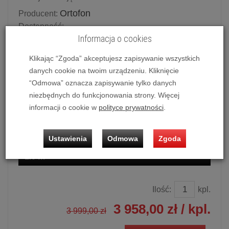
Ortofon
Producent:
Dostępność:
Informacja o cookies
Potwierdź dostępność mailowo lub telefonicznie.
Dostępność produktu deklarowana w magazynie
Klikając “Zgoda” akceptujesz zapisywanie wszystkich
dostawcy.
danych cookie na twoim urządzeniu. Kliknięcie
“Odmowa” oznacza zapisywanie tylko danych
Powiadom o dostępności
niezbędnych do funkcjonowania strony. Więcej
informacji o cookie w
polityce prywatności
.
Historia ceny
Dostępne długości
Ustawienia
Odmowa
Zgoda
1.0 m
Ilość:
kpl.
3 958,00 zł
/ kpl.
3 999,00 zł