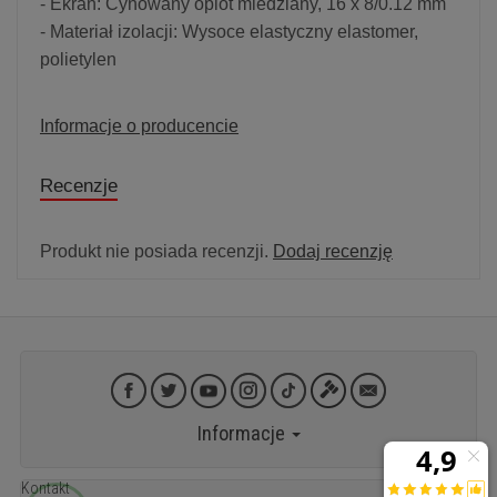
- Ekran: Cynowany oplot miedziany, 16 x 8/0.12 mm
- Materiał izolacji: Wysoce elastyczny elastomer,
polietylen
Informacje o producencie
Recenzje
Produkt nie posiada recenzji.
Dodaj recenzję
Informacje
Kontakt