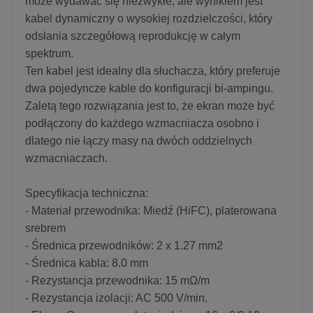
może wydawać się niezwykłe, ale wynikiem jest
kabel dynamiczny o wysokiej rozdzielczości, który
odsłania szczegółową reprodukcję w całym
spektrum.
Ten kabel jest idealny dla słuchacza, który preferuje
dwa pojedyncze kable do konfiguracji bi-ampingu.
Zaletą tego rozwiązania jest to, że ekran może być
podłączony do każdego wzmacniacza osobno i
dlatego nie łączy masy na dwóch oddzielnych
wzmacniaczach.
Specyfikacja techniczna:
- Materiał przewodnika: Miedź (HiFC), platerowana
srebrem
- Średnica przewodników: 2 x 1.27 mm2
- Średnica kabla: 8.0 mm
- Rezystancja przewodnika: 15 mΩ/m
- Rezystancja izolacji: AC 500 V/min.