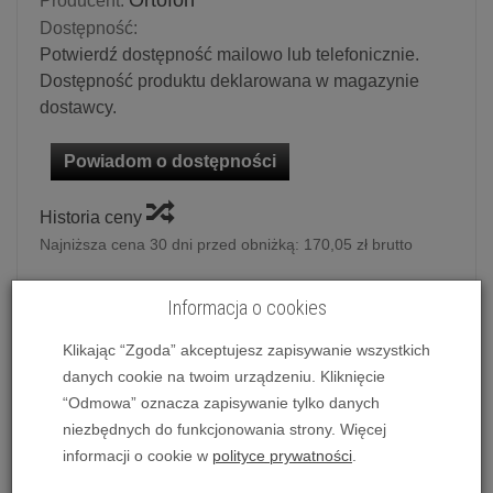
Ortofon
Producent:
Dostępność:
Potwierdź dostępność mailowo lub telefonicznie.
Dostępność produktu deklarowana w magazynie
dostawcy.
Powiadom o dostępności
Historia ceny
Najniższa cena 30 dni przed obniżką:
170,05 zł brutto
Informacja o cookies
Ilość:
szt.
Cena katalogowa:
179,00 zł
Klikając “Zgoda” akceptujesz zapisywanie wszystkich
Rabat: -
14,32 zł
danych cookie na twoim urządzeniu. Kliknięcie
164,68 zł
/ szt.
“Odmowa” oznacza zapisywanie tylko danych
niezbędnych do funkcjonowania strony. Więcej
dodaj do koszyka
informacji o cookie w
polityce prywatności
.