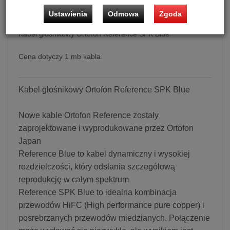
Ustawienia
Odmowa
Zgoda
Kabel głośnikowy Ortofon Reference SPK Blue
Cena dotyczy 1 mb kabla.
Kabel głośnikowy Ortofon Reference SPK Blue
Nowe kable Ortofon Reference zostały
zaprojektowane i wyprodukowane przez Ortofon
Japan
Reference Blue to kabel dynamiczny i wysokiej
rozdzielczości, który odsłania szczegółową
reprodukcję w całym spektrum
Reference SPK Blue to idealna kombinacja
przewodów HiFC (High performance pure copper) i
posrebrzanych przewodów miedzianych. Połączenie