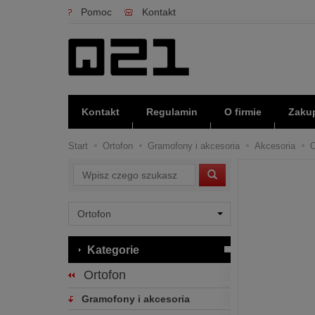
Pomoc
Kontakt
Kontakt
Regulamin
O firmie
Zakup
Start
Ortofon
Gramofony i akcesoria
Akcesoria
O
Wyszukaj
Kategorie
Ortofon
Gramofony i akcesoria