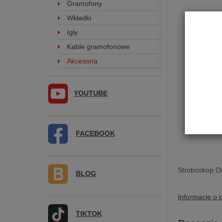
Gramofony
Wkładki
Igły
Kable gramofonowe
Akcesoria
YOUTUBE
FACEBOOK
Stroboskop O
BLOG
Informacje o 
TIKTOK