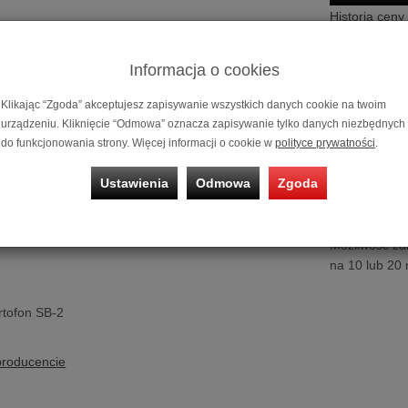
Historia ceny
Informacja o cookies
Klikając “Zgoda” akceptujesz zapisywanie wszystkich danych cookie na twoim
urządzeniu. Kliknięcie “Odmowa” oznacza zapisywanie tylko danych niezbędnych
do funkcjonowania strony. Więcej informacji o cookie w
polityce prywatności
.
Ustawienia
Odmowa
Zgoda
Stroboskop O
Możliwość za
na 10 lub 20 
rtofon SB-2
producencie