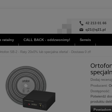
42 213 01 66
q21@q21.pl
 ratalny
CALL BACK - oddzwonimy!
Serwis
rtofon SB-2 - Raty 20x0% lub specjalna oferta! - Dostawa 0 zł!
Ortofon
specjaln
Dodaj recenzj
Producent:
O
Dostępność:
Potwierdź dos
produktu dek
Powiadom 