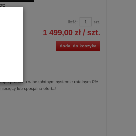
Ilość:
szt.
1 499,00 zł
/ szt.
dodaj do koszyka
rtofon SB-2
kupu produktu w bezpłatnym systemie ratalnym 0%
miesięcy lub specjalna oferta!