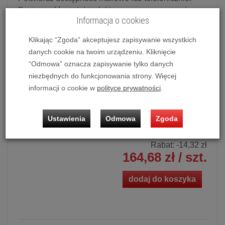
Dostępność produktu deklarowana w magazynie
Informacja o cookies
dostawcy.
Klikając “Zgoda” akceptujesz zapisywanie wszystkich
Powiadom o dostępności
danych cookie na twoim urządzeniu. Kliknięcie
“Odmowa” oznacza zapisywanie tylko danych
Historia ceny
niezbędnych do funkcjonowania strony. Więcej
Najniższa cena 30 dni przed obniżką:
170,05 zł brutto
informacji o cookie w
polityce prywatności
.
Ilość:
szt.
Ustawienia
Odmowa
Zgoda
Cena katalogowa:
179,00 zł
Rabat: -
14,32 zł
164,68 zł
/ szt.
dodaj do koszyka