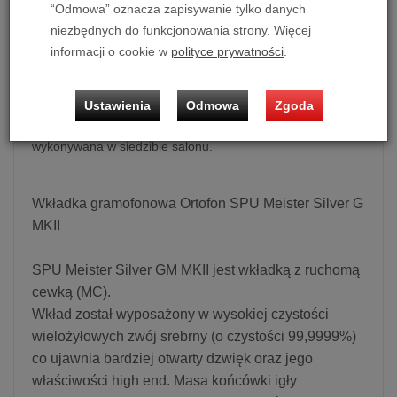
“Odmowa” oznacza zapisywanie tylko danych
Wkładka gramofonowa Ortofon SPU Meister Silver G MKII
niezbędnych do funkcjonowania strony. Więcej
informacji o cookie w
polityce prywatności
.
Możliwość zakupu produktu w bezpłatnym systemie
ratalnym 0% na 10 lub 20 miesięcy lub specjalna oferta!
Ustawienia
Odmowa
Zgoda
Gwarantujemy fachowy montaż i kalibrację zakupionej
wkładki w Państwa gramofonie. Usługa jest bezpłatna,
wykonywana w siedzibie salonu.
Wkładka gramofonowa Ortofon SPU Meister Silver G
MKII
SPU Meister Silver GM MKII jest wkładką z ruchomą
cewką (MC).
Wkład został wyposażony w wysokiej czystości
wielożyłowych zwój srebrny (o czystości 99,9999%)
co ujawnia bardziej otwarty dzwięk oraz jego
właściwości high end. Masa końcówki igły