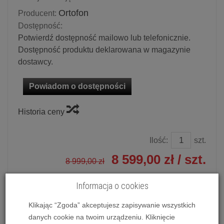
Ortofon
Producent:
Dostępność:
Potwierdź dostępność mailowo lub telefonicznie.
Dostępność produktu deklarowana w magazynie
dostawcy.
Powiadom o dostępności
Historia ceny
Ilość:
szt.
8 599,00 zł
/ szt.
8 999,00 zł
dodaj do koszyka
Informacja o cookies
Klikając “Zgoda” akceptujesz zapisywanie wszystkich
danych cookie na twoim urządzeniu. Kliknięcie