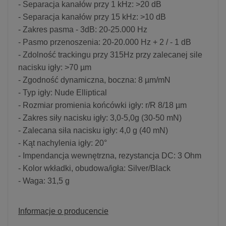
- Separacja kanałów przy 1 kHz: >20 dB
- Separacja kanałów przy 15 kHz: >10 dB
- Zakres pasma - 3dB: 20-25.000 Hz
- Pasmo przenoszenia: 20-20.000 Hz + 2 / - 1 dB
- Zdolność trackingu przy 315Hz przy zalecanej sile
nacisku igły: >70 µm
- Zgodność dynamiczna, boczna: 8 µm/mN
- Typ igły: Nude Elliptical
- Rozmiar promienia końcówki igły: r/R 8/18 µm
- Zakres siły nacisku igły: 3,0-5,0g (30-50 mN)
- Zalecana siła nacisku igły: 4,0 g (40 mN)
- Kąt nachylenia igły: 20°
- Impendancja wewnętrzna, rezystancja DC: 3 Ohm
- Kolor wkładki, obudowa/igła: Silver/Black
- Waga: 31,5 g
Informacje o producencie