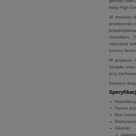
głośniki nisk
klasy High En
W stosunku do
przetworniki 
przeprojektow
charakteru. 
naturalnej we
komory bezec
W projekcie 
dźwięku oraz 
przy zachowani
Kolumny dedy
Specyfikac
Impedancj
Pasmo prz
Moc (nomi
Efektywno
Głośniki:
niskoto