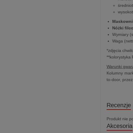
średnio
wysokot
Maskowni
Nóżki fil
Wymiary (sz
Waga (nett
*zdjęcia chwi
**kolorystyka
Warunki gwara
Kolumny marki
to-door, prze
Recenzje
Produkt nie p
Akcesoria