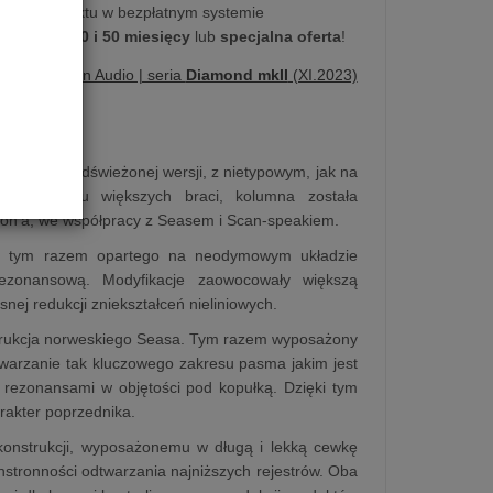
kupu produktu w bezpłatnym systemie
na
10, 20, 30 i 50 miesięcy
lub
specjalna oferta
!
ujemy | Pylon Audio | seria
Diamond mkII
(XI.2023)
 w nowej, odświeżonej wersji, z nietypowym, jak na
dobnie jak u większych braci, kolumna została
lon'a, we współpracy z Seasem i Scan-speakiem.
a, tym razem opartego na neodymowym układzie
zonansową. Modyfikacje zaowocowały większą
nej redukcji zniekształceń nieliniowych.
strukcja norweskiego Seasa. Tym razem wyposażony
dtwarzanie tak kluczowego zakresu pasma jakim jest
 rezonansami w objętości pod kopułką. Dzięki tym
arakter poprzednika.
konstrukcji, wyposażonemu w długą i lekką cewkę
stronności odtwarzania najniższych rejestrów. Oba