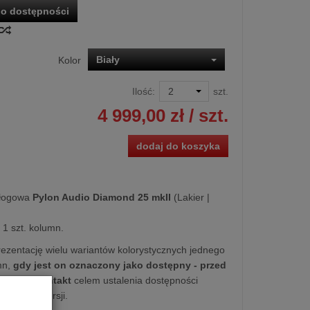
o dostępności
Biały
Kolor
Ilość:
szt.
4 999,00 zł
/ szt.
dodaj do koszyka
łogowa
Pylon Audio Diamond 25 mkII
(Lakier |
1 szt. kolumn.
ezentację wielu wariantów kolorystycznych jednego
mn,
gdy jest on oznaczony jako dostępny - przed
simy o kontakt
celem ustalenia dostępności
z Ciebie wersji.