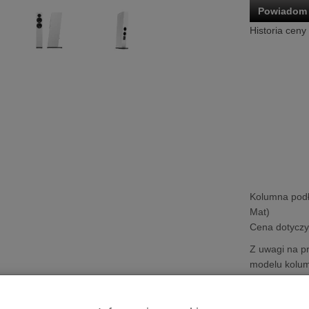
Powiadom 
Historia ceny
Kolumna pod
Mat)
Cena dotyczy 
Z uwagi na pr
modelu kolu
zakupem pro
wybranej prze