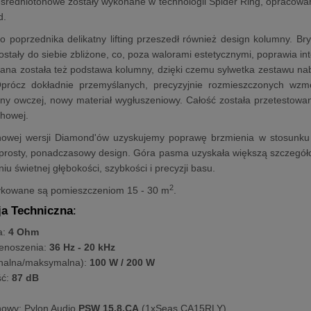
o-średniotonowe zostały wykonane w technologii Spider Ring, opracowan
d.
 poprzednika delikatny lifting przeszedł również design kolumny. Br
zostały do siebie zbliżone, co, poza walorami estetycznymi, poprawia 
ana została też podstawa kolumny, dzięki czemu sylwetka zestawu na
Oprócz dokładnie przemyślanych, precyzyjnie rozmieszczonych wzm
łny owczej, nowy materiał wygłuszeniowy. Całość została przetestow
howej.
nowej wersji Diamond'ów uzyskujemy poprawę brzmienia w stosunku d
prosty, ponadczasowy design. Góra pasma uzyskała większą szczegółowoś
u świetnej głębokości, szybkości i precyzji basu.
2
kowane są pomieszczeniom 15 - 30 m
.
ja Techniczna
:
a:
4 Ohm
enoszenia:
36 Hz - 20 kHz
nalna/maksymalna):
100 W / 200 W
ść:
87 dB
nowy: Pylon Audio
PSW 15.8.CA
(1xSeas CA15RLY)