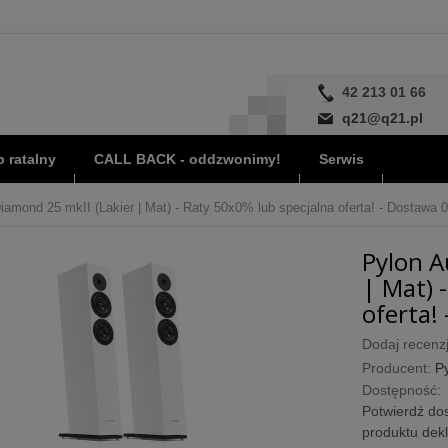
42 213 01 66
q21@q21.pl
 ratalny
CALL BACK - oddzwonimy!
Serwis
iamond 25 mkII (Lakier | Mat) - Raty 50x0% lub specjalna oferta! - Dostawa 0
Pylon A
| Mat) 
oferta! 
Dodaj recenzj
Producent:
P
Dostępność:
Potwierdź dos
produktu dek