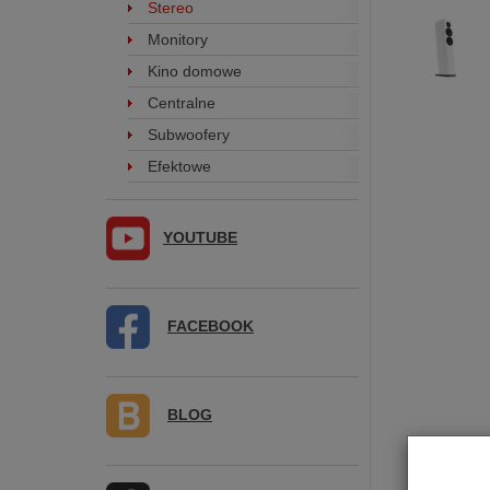
Stereo
Monitory
Kino domowe
Centralne
Subwoofery
Efektowe
YOUTUBE
FACEBOOK
BLOG