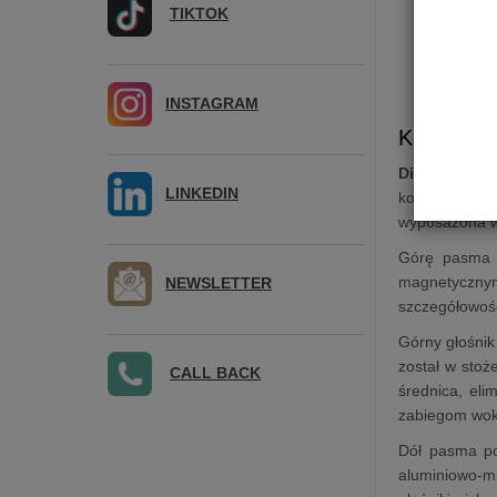
TIKTOK
INSTAGRAM
Kolumna 
Diamond 25 
LINKEDIN
konstrukcję 
wyposażona w 
Górę pasma 
magnetyczny
NEWSLETTER
szczegółowośc
Górny głośni
został w stoż
CALL BACK
średnica, el
zabiegom woka
Dół pasma po
aluminiowo-mi