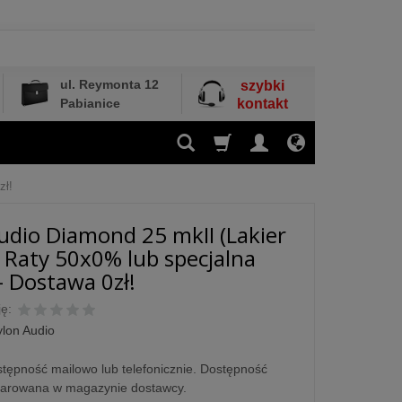
ul. Reymonta 12
szybki
Pabianice
kontakt
zł!
udio Diamond 25 mkII (Lakier
- Raty 50x0% lub specjalna
- Dostawa 0zł!
ę:
ylon Audio
tępność mailowo lub telefonicznie. Dostępność
larowana w magazynie dostawcy.