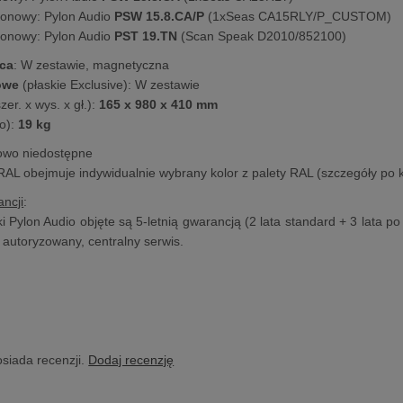
tonowy: Pylon Audio
PSW 15.8.CA/P
(1xSeas CA15RLY/P_CUSTOM)
onowy: Pylon Audio
PST 19.TN
(Scan Speak D2010/852100)
ca
: W zestawie, magnetyczna
cowe
(płaskie Exclusive): W zestawie
er. x wys. x gł.):
165 x 980 x 410 mm
o):
19 kg
lowo niedostępne
 RAL obejmuje indywidualnie wybrany kolor z palety RAL (szczegóły po 
ncji
:
 Pylon Audio objęte są 5-letnią gwarancją (2 lata standard + 3 lata po 
z autoryzowany, centralny serwis.
osiada recenzji.
Dodaj recenzję