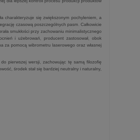
ej dla lepszej kontroli procesu produkcji produktów
yła charakteryzuje się zwiększonym pochyleniem, a
integrację czasową poszczególnych pasm. Całkowicie
brała smukłości przy zachowaniu minimalistycznego
ocnień i użebrowań, producent zastosował, obok
ana za pomocą wibrometru laserowego oraz własnej
o pierwszej wersji, zachowując tę samą filozofię
ć, środek stał się bardziej neutralny i naturalny,