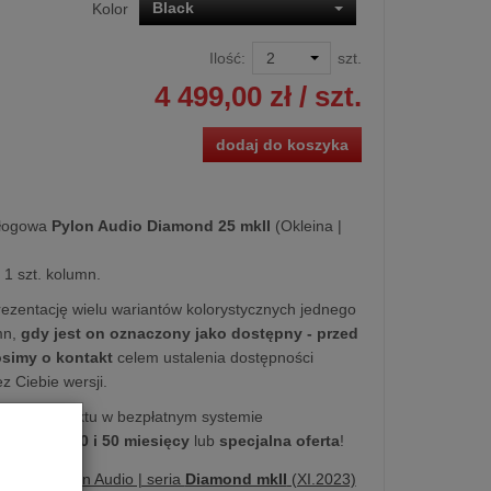
Black
Kolor
Ilość:
szt.
4 499,00 zł
/ szt.
dodaj do koszyka
łogowa
Pylon Audio Diamond 25 mkII
(Okleina |
1 szt. kolumn.
ezentację wielu wariantów kolorystycznych jednego
mn,
gdy jest on oznaczony jako dostępny - przed
simy o kontakt
celem ustalenia dostępności
z Ciebie wersji.
kupu produktu w bezpłatnym systemie
na
10, 20, 30 i 50 miesięcy
lub
specjalna oferta
!
ujemy | Pylon Audio | seria
Diamond mkII
(XI.2023)