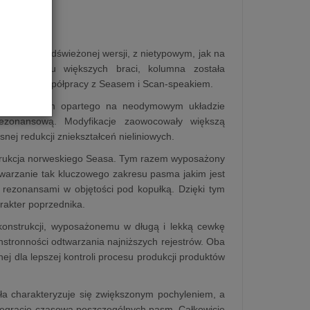
 w nowej, odświeżonej wersji, z nietypowym, jak na
dobnie jak u większych braci, kolumna została
lon'a, we współpracy z Seasem i Scan-speakiem.
a, tym razem opartego na neodymowym układzie
zonansową. Modyfikacje zaowocowały większą
nej redukcji zniekształceń nieliniowych.
strukcja norweskiego Seasa. Tym razem wyposażony
dtwarzanie tak kluczowego zakresu pasma jakim jest
 rezonansami w objętości pod kopułką. Dzięki tym
arakter poprzednika.
konstrukcji, wyposażonemu w długą i lekką cewkę
stronności odtwarzania najniższych rejestrów. Oba
ej dla lepszej kontroli procesu produkcji produktów
yła charakteryzuje się zwiększonym pochyleniem, a
integrację czasową poszczególnych pasm. Całkowicie