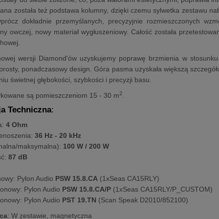
ana została też podstawa kolumny, dzięki czemu sylwetka zestawu na
Oprócz dokładnie przemyślanych, precyzyjnie rozmieszczonych wzm
łny owczej, nowy materiał wygłuszeniowy. Całość została przetestow
howej.
nowej wersji Diamond'ów uzyskujemy poprawę brzmienia w stosunku d
prosty, ponadczasowy design. Góra pasma uzyskała większą szczegółowoś
u świetnej głębokości, szybkości i precyzji basu.
2
kowane są pomieszczeniom 15 - 30 m
.
ja Techniczna
:
a:
4 Ohm
enoszenia:
36 Hz - 20 kHz
nalna/maksymalna):
100 W / 200 W
ść:
87 dB
nowy: Pylon Audio
PSW 15.8.CA
(1xSeas CA15RLY)
tonowy: Pylon Audio
PSW 15.8.CA/P
(1xSeas CA15RLY/P_CUSTOM)
onowy: Pylon Audio
PST 19.TN
(Scan Speak D2010/852100)
ca
: W zestawie, magnetyczna