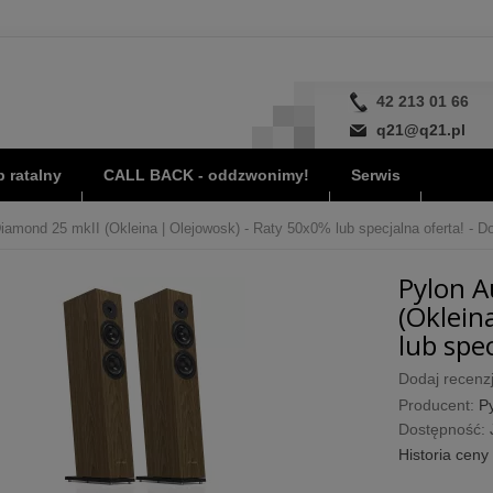
42 213 01 66
q21@q21.pl
 ratalny
CALL BACK - oddzwonimy!
Serwis
iamond 25 mkII (Okleina | Olejowosk) - Raty 50x0% lub specjalna oferta! - D
Pylon A
(Oklein
lub spec
Dodaj recenzj
Producent:
P
Dostępność:
Historia ceny