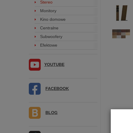
Stereo
Monitory
Kino domowe
Centralne
Subwoofery
Efektowe
YOUTUBE
FACEBOOK
BLOG