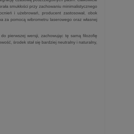
brała smukłości przy zachowaniu minimalistycznego
ocnień i użebrowań, producent zastosował, obok
ana za pomocą wibrometru laserowego oraz własnej
o pierwszej wersji, zachowując tę samą filozofię
ć, środek stał się bardziej neutralny i naturalny,