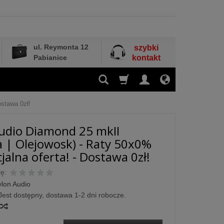
ul. Reymonta 12
szybki
Pabianice
kontakt
ostawa 0zł!
udio Diamond 25 mkII
a | Olejowosk) - Raty 50x0%
jalna oferta! - Dostawa 0zł!
ę:
ylon Audio
Jest dostępny, dostawa 1-2 dni robocze.