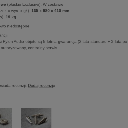
cowe
(płaskie Exclusive): W zestawie
er. x wys. x gł.):
165 x 980 x 410 mm
o):
19 kg
lowo niedostępne
ncji
:
 Pylon Audio objęte są 5-letnią gwarancją (2 lata standard + 3 lata po 
z autoryzowany, centralny serwis.
osiada recenzji.
Dodaj recenzję