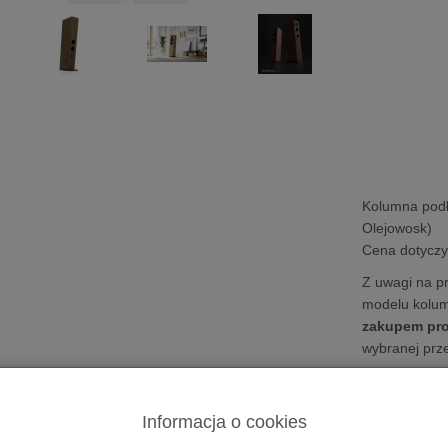
Kolumna pod
Olejowosk)
Cena dotyczy 
Z uwagi na pr
modelu kolu
zakupem pro
wybranej prze
Możliwość za
ratalnym
0%
Informacja o cookies
Prezent