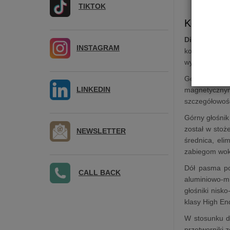
TIKTOK
Kolumna 
Diamond 25 
INSTAGRAM
konstrukcję 
wyposażona w 
Górę pasma 
LINKEDIN
magnetyczny
szczegółowośc
Górny głośni
został w stoż
NEWSLETTER
średnica, el
zabiegom woka
Dół pasma po
CALL BACK
aluminiowo-mi
głośniki nisk
klasy High En
W stosunku do
przetworniki 