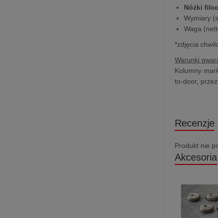
Nóżki fil
Wymiary (sz
Waga (nett
*zdjęcia chwi
Warunki gwara
Kolumny marki
to-door, prze
Recenzje
Produkt nie p
Akcesoria