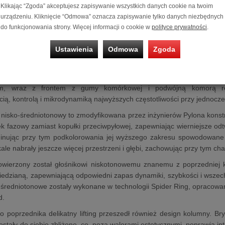
Klikając “Zgoda” akceptujesz zapisywanie wszystkich danych cookie na twoim
urządzeniu. Kliknięcie “Odmowa” oznacza zapisywanie tylko danych niezbędnych
podłogowa
Pylon Audio Diamond 25 mkII
do funkcjonowania strony. Więcej informacji o cookie w
polityce prywatności
.
mkII
- najmniejszy przedstawiciel kolumn podłogowych z serii Diamond,
Ustawienia
Odmowa
Zgoda
2.5-drożną, różnicowaniem głośników nisko-średniotonowych. Po
unowocześnione przetworniki, przeprojektowane przez inżynierów Py
odtwarza ulepszona wersja znanego z poprzednich serii tweeter
m, wraz z frontem z gumy komórkowej i podwójną komorą re
ią, kontrolą i mikrodynamiką najwyższych częstotliwości przy jednoczes
k nisko-średniotonowy to zmodyfikowana przez inżynierów Pylona kon
ek fazowy zamiast kopułki przeciwpyłowej, zapewniając wierniejsze o
iminując przy tym podkolorowania jej wyższego zakresu spowodowane
le nabrały jeszcze więcej przestrzeni i głębi, zachowując przy tym ch
wierzony został głośnikowi niskotonowemu znanemu z poprzedniej 
edzianą, zapewniającą odpowiedni zapas dynamiki, szybkości i wszech
o-średniotonowe zostały wykonane w technologii Spider Ring, opracowan
d.
 poprzednika delikatny lifting przeszedł również design kolumny. Br
zostały do siebie zbliżone, co, poza walorami estetycznymi, poprawia 