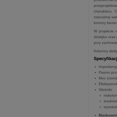
przeprojektow
charakteru. 
naturalnej we
komory bezec
W projekcie 
dźwięku oraz 
przy zachowani
Kolumny dedy
Specyfikac
Impedancj
Pasmo prz
Moc (nomi
Efektywno
Głośniki:
niskoto
średnio
wysokot
Maskowni