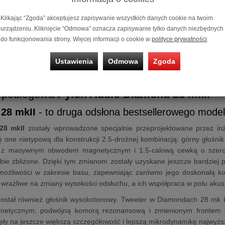
Możliwość za
ratalnym
0%
Klikając “Zgoda” akceptujesz zapisywanie wszystkich danych cookie na twoim
urządzeniu. Kliknięcie “Odmowa” oznacza zapisywanie tylko danych niezbędnych
Prezent
do funkcjonowania strony. Więcej informacji o cookie w
polityce prywatności
.
Prezent
Ustawienia
Odmowa
Zgoda
[XII.2024]
 podłogowa
Pylon Audio Diamond 28 mkII
28 mkII
- to druga odsłona bestsellerowego mode
28 mkII
zostały wprowadzone specjalnie przeprojektowane przez inż
ę one nietypową dla konstrukcji 2.5-drożnej kombinacją: górny głośn
 z masywnym obwodem magnetycznym i 1.5-calową cewką o szerokim
ebie zbliżone. Dzięki tym zmianom zostały uzyskane jeszcze bardziej p
możliwości w zakresie basu, zapewniając zarówno jego doskonałą kon
j wrażliwe na zmiany wysokości odsłuchu, a ich współpraca w polu aku
ostał również głośnik wysokotonowy. Tweeter w Diamondach 28 mk 
netycznym, podwójną komorą rezonansową i zmienionym frontem w
ły na jeszcze większą szczegółowość i lepszą mikrodynamikę najwyższ