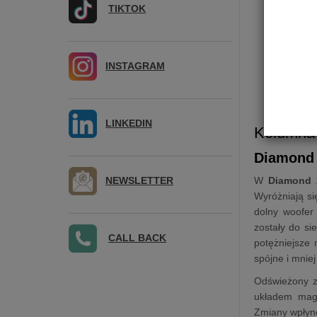
TIKTOK
INSTAGRAM
LINKEDIN
Kolumna
Diamond 
NEWSLETTER
W
Diamond 
Wyróżniają si
dolny woofer
zostały do si
CALL BACK
potężniejsze 
spójne i mnie
Odświeżony z
układem mag
Zmiany wpłynę