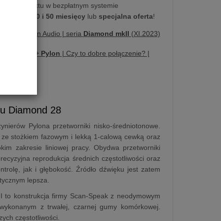
kupu produktu w bezpłatnym systemie
na
10, 20, 30 i 50 miesięcy
lub
specjalna oferta
!
ujemy | Pylon Audio | seria
Diamond mkII
(XI.2023)
acja |
Fezz + Pylon
| Czy to dobre połączenie? |
lu Diamond 28
ynierów Pylona przetworniki nisko-średniotonowe.
ik ze stożkiem fazowym i lekką 1-calową cewką oraz
 zakresie liniowej pracy. Obydwa przetworniki
recyzyjna reprodukcja średnich częstotliwości oraz
trolę, jak i głębokość. Źródło dźwięku jest zatem
stycznym lepsza.
II to konstrukcja firmy Scan-Speak z neodymowym
ykonanym z trwałej, czarnej gumy komórkowej.
ych częstotliwości.