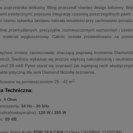
 poprzednika delikatny lifting przeszedł również design kolumny. Br
ami estetycznymi poprawia integrację czasową poszczególnych pasm. 
ki czemu sylwetka zestawu nabrała smukłości przy zachowaniu ponadc
dnie przemyślanych, precyzyjnie rozmieszczonych wzmocnień i użebr
 materiał wygłuszeniowy. Całość została przetestowana za pom
wyższe zmiany zaowocowały znaczącą poprawą brzmienia Diamondów. 
ntroli. Średnica wykazuje się jeszcze większą naturalnością i neutraln
nd 28 mkII Pylon starał się poprawić jak najwięcej cech akustyczny
kterystyczną dla serii Diamond filozofię brzmienia.
2
kowane są pomieszczeniom 25 - 42 m
.
ja Techniczna
:
a:
4 Ohm
enoszenia:
34 Hz - 20 kHz
nalna/maksymalna):
120 W / 250 W
ść:
89 dB
nowy: Pylon Audio
PSW 18.8.CA/X
(1xSeas CA18RNX_CUSTOM)