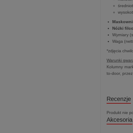
średnio
wysokot
Maskowni
Nóżki fil
Wymiary (sz
Waga (nett
*zdjęcia chwi
Warunki gwara
Kolumny marki
to-door, prze
Recenzje
Produkt nie p
Akcesoria