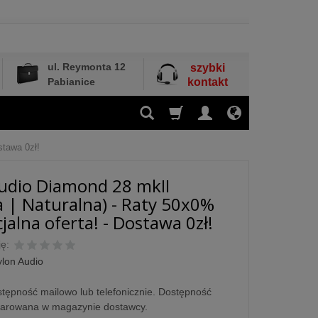
ul. Reymonta 12
szybki
Pabianice
kontakt
stawa 0zł!
udio Diamond 28 mkII
a | Naturalna) - Raty 50x0%
jalna oferta! - Dostawa 0zł!
ę:
ylon Audio
tępność mailowo lub telefonicznie. Dostępność
larowana w magazynie dostawcy.