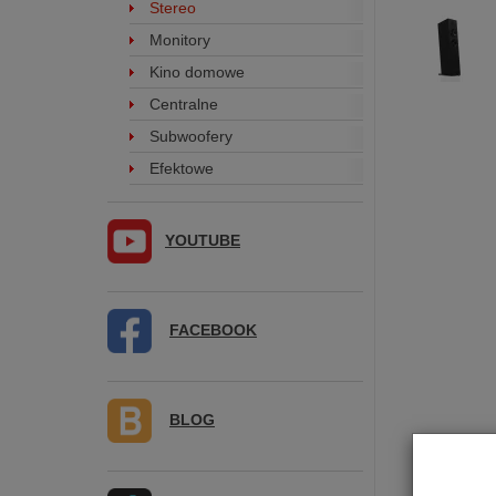
Stereo
Monitory
Kino domowe
Centralne
Subwoofery
Efektowe
YOUTUBE
FACEBOOK
BLOG