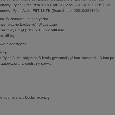
tonowy: Pylon Audio
PSW 18.8.CA/P
(1xSeas CA18RLY/P_CUSTOM)
onowy: Pylon Audio
PST 19.TN
(Scan Speak D2010/852100)
ca
: W zestawie, magnetyczna
cowe
(płaskie Exclusive): W zestawie
er. x wys. x gł.):
196 x 1038 x 500 mm
o):
25 kg
lowo niedostępne
ncji
:
 Pylon Audio objęte są 5-letnią gwarancją (2 lata standard + 3 lata po 
z autoryzowany, centralny serwis.
osiada recenzji.
Dodaj recenzję