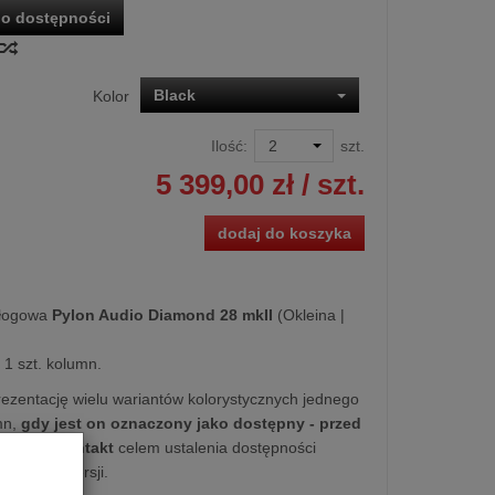
o dostępności
Black
Kolor
Ilość:
szt.
5 399,00 zł
/ szt.
dodaj do koszyka
łogowa
Pylon Audio Diamond 28 mkII
(Okleina |
1 szt. kolumn.
ezentację wielu wariantów kolorystycznych jednego
mn,
gdy jest on oznaczony jako dostępny - przed
simy o kontakt
celem ustalenia dostępności
z Ciebie wersji.