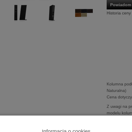
Powiadom 
Historia ceny
Kolumna pod
Naturalna)
Cena dotyczy 
Z uwagi na pr
modelu kolu
zakupem pro
wybranej prze
Informacja o cookies