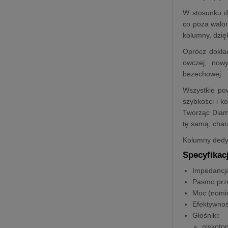
W stosunku do
co poza walor
kolumny, dzię
Oprócz dokła
owczej, nowy
bezechowej.
Wszystkie po
szybkości i ko
Tworząc Diamo
tę samą, chara
Kolumny dedy
Specyfikac
Impedancj
Pasmo prz
Moc (nomi
Efektywno
Głośniki:
niskoto