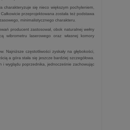
yła charakteryzuje się nieco większym pochyleniem,
Całkowicie przeprojektowana została też podstawa
zasowego, minimalistycznego charakteru.
owań producent zastosował, obok naturalnej wełny
ocą wibrometru laserowego oraz własnej komory
Najniższe częstotliwości zyskały na głębokości,
ością a góra stała się jeszcze bardziej szczegółowa.
ch i wyglądu poprzednika, jednocześnie zachowując