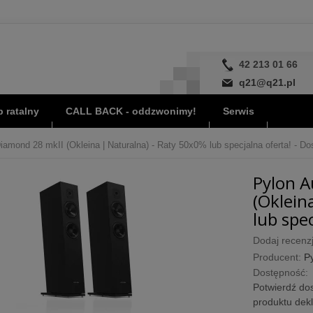
42 213 01 66
q21@q21.pl
 ratalny
CALL BACK - oddzwonimy!
Serwis
iamond 28 mkII (Okleina | Naturalna) - Raty 50x0% lub specjalna oferta! - Do
Pylon A
(Oklein
lub spec
Dodaj recenzj
Producent:
P
Dostępność:
Potwierdź dos
produktu dek