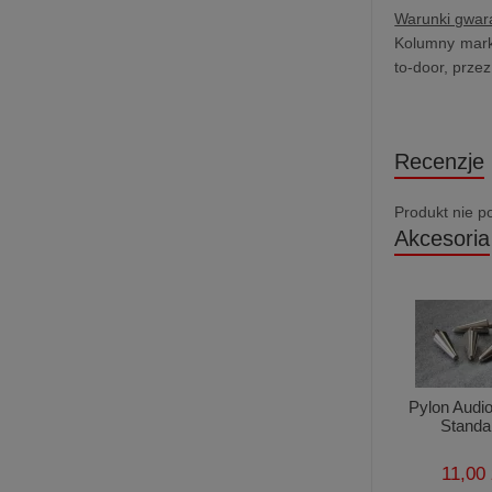
Warunki gwara
Kolumny marki
to-door, prze
Recenzje
Produkt nie p
Akcesoria
Pylon Audi
Standa
11,00 