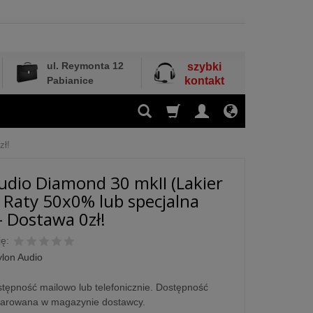
ul. Reymonta 12
szybki
Pabianice
kontakt
zł!
udio Diamond 30 mkII (Lakier
- Raty 50x0% lub specjalna
- Dostawa 0zł!
ę:
ylon Audio
tępność mailowo lub telefonicznie. Dostępność
larowana w magazynie dostawcy.