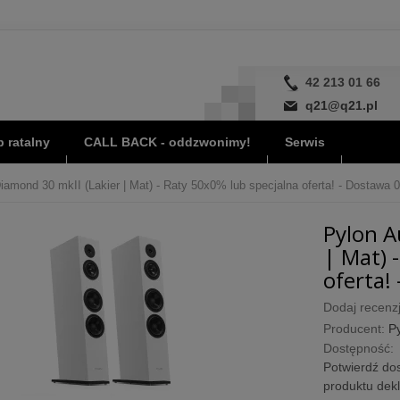
42 213 01 66
q21@q21.pl
 ratalny
CALL BACK - oddzwonimy!
Serwis
iamond 30 mkII (Lakier | Mat) - Raty 50x0% lub specjalna oferta! - Dostawa 0
Pylon A
| Mat) 
oferta! 
Dodaj recenzj
Producent:
P
Dostępność:
Potwierdź dos
produktu dek