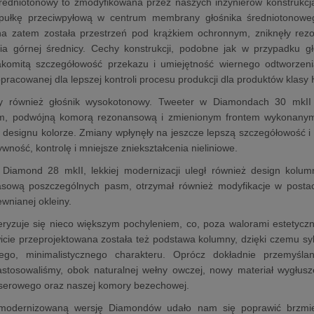
średniotonowy to zmodyfikowana przez naszych inżynierów konstrukcj
pułkę przeciwpyłową w centrum membrany głośnika średniotonoweg
a zatem została przestrzeń pod krążkiem ochronnym, zniknęły rezon
ia górnej średnicy. Cechy konstrukcji, podobne jak w przypadku g
akomitą szczegółowość przekazu i umiejętność wiernego odtworzeni
opracowanej dla lepszej kontroli procesu produkcji dla produktów klasy
my również głośnik wysokotonowy. Tweeter w Diamondach 30 mkI
, podwójną komorą rezonansową i zmienionym frontem wykonanym 
designu kolorze. Zmiany wpłynęły na jeszcze lepszą szczegółowość i 
wność, kontrolę i mniejsze zniekształcenia nieliniowe.
 Diamond 28 mkII, lekkiej modernizacji uległ również design kolu
zasową poszczególnych pasm, otrzymał również modyfikacje w postac
ewnianej okleiny.
eryzuje się nieco większym pochyleniem, co, poza walorami estetycz
cie przeprojektowana została też podstawa kolumny, dzięki czemu sy
go, minimalistycznego charakteru. Oprócz dokładnie przemyśla
stosowaliśmy, obok naturalnej wełny owczej, nowy materiał wygłus
aserowego oraz naszej komory bezechowej.
zmodernizowaną wersję Diamondów udało nam się poprawić brzmie