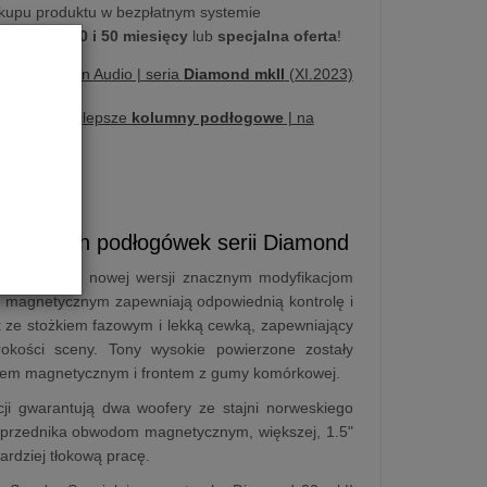
kupu produktu w bezpłatnym systemie
na
10, 20, 30 i 50 miesięcy
lub
specjalna oferta
!
ujemy | Pylon Audio | seria
Diamond mkII
(XI.2023)
awiamy | najlepsze
kolumny podłogowe
| na
2025]
większych podłogówek serii Diamond
 3-drożna. W nowej wersji znacznym modyfikacjom
 magnetycznym zapewniają odpowiednią kontrolę i
k ze stożkiem fazowym i lekką cewką, zapewniający
rokości sceny. Tony wysokie powierzone zostały
em magnetycznym i frontem z gumy komórkowej.
kcji gwarantują dwa woofery ze stajni norweskiego
poprzednika obwodom magnetycznym, większej, 1.5"
ardziej tłokową pracę.