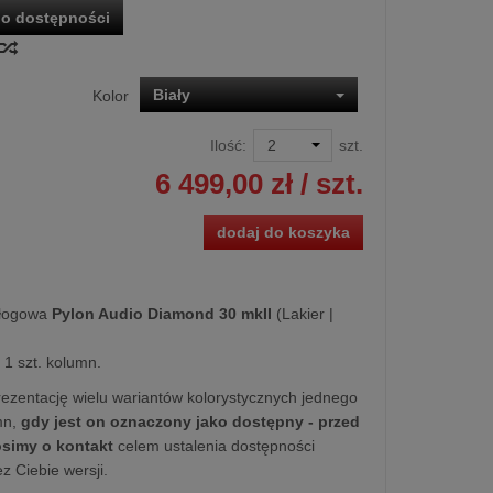
o dostępności
Biały
Kolor
Ilość:
szt.
6 499,00 zł
/ szt.
dodaj do koszyka
łogowa
Pylon Audio Diamond 30 mkII
(Lakier |
1 szt. kolumn.
ezentację wielu wariantów kolorystycznych jednego
mn,
gdy jest on oznaczony jako dostępny - przed
simy o kontakt
celem ustalenia dostępności
z Ciebie wersji.