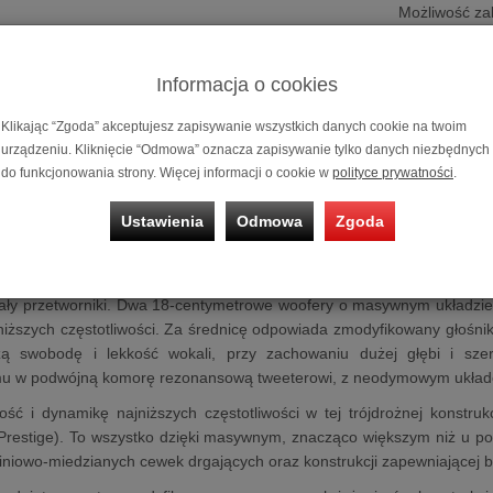
Możliwość za
ratalnym
0%
Prezent
Informacja o cookies
Przedst
Klikając “Zgoda” akceptujesz zapisywanie wszystkich danych cookie na twoim
2025
r. | [III.
urządzeniu. Kliknięcie “Odmowa” oznacza zapisywanie tylko danych niezbędnych
do funkcjonowania strony. Więcej informacji o cookie w
polityce prywatności
.
 podłogowa
Pylon Audio Diamond 30 mkII
Ustawienia
Odmowa
Zgoda
30 mkII
to zmodernizowana wersja topowych, naj
mkII
- podobnie, jak w przypadku poprzednika, jest to konstrukcja
ały przetworniki. Dwa 18-centymetrowe woofery o masywnym układzie
iższych częstotliwości. Za średnicę odpowiada zmodyfikowany głośni
zą swobodę i lekkość wokali, przy zachowaniu dużej głębi i sze
 w podwójną komorę rezonansową tweeterowi, z neodymowym układ
ość i dynamikę najniższych częstotliwości w tej trójdrożnej konstru
 Prestige). To wszystko dzięki masywnym, znacząco większym niż u 
iniowo-miedzianych cewek drgających oraz konstrukcji zapewniającej b