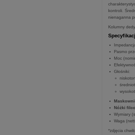
charakterystyc
kontroli. Śre
nienaganna pr
Kolumny dedy
Specyfikac
Impedancj
Pasmo prz
Moc (nomi
Efektywno
Głośniki:
niskoto
średnio
wysokot
Maskowni
Nóżki fil
Wymiary (sz
Waga (nett
*zdjęcia chwi