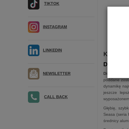
TIKTOK
INSTAGRAM
LINKEDIN
Kolumna
Diamond 
NEWSLETTER
Diamond 30 
poddane zost
dynamikę najn
jeszcze leps
CALL BACK
wyposażonemu
Głębię, szybk
Seasa (seria
średnicy alum