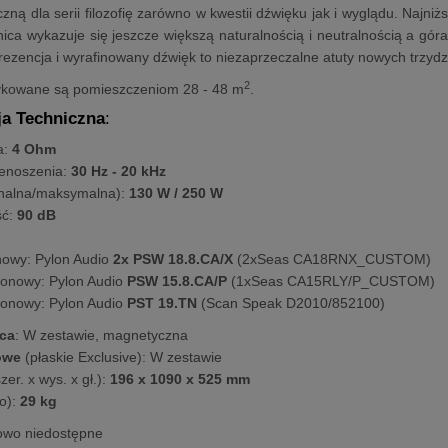
zną dla serii filozofię zarówno w kwestii dźwięku jak i wyglądu. Najniż
dnica wykazuje się jeszcze większą naturalnością i neutralnością a góra
ezencja i wyrafinowany dźwięk to niezaprzeczalne atuty nowych trzydz
2
kowane są pomieszczeniom 28 - 48 m
.
ja Techniczna
:
a:
4 Ohm
enoszenia:
30 Hz - 20 kHz
nalna/maksymalna):
130 W / 250 W
ść:
90 dB
nowy: Pylon Audio
2x PSW 18.8.CA/X
(2xSeas CA18RNX_CUSTOM)
tonowy: Pylon Audio
PSW 15.8.CA/P
(1xSeas CA15RLY/P_CUSTOM)
onowy: Pylon Audio
PST 19.TN
(Scan Speak D2010/852100)
ca
: W zestawie, magnetyczna
cowe
(płaskie Exclusive): W zestawie
er. x wys. x gł.):
196 x 1090 x 525 mm
o):
29 kg
lowo niedostępne