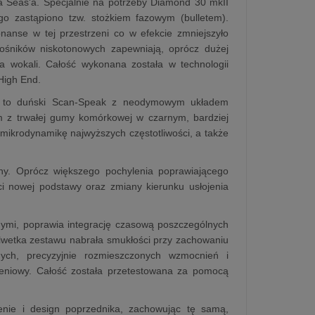
a Seas'a. Specjalnie na potrzeby Diamond 30 mkII
o zastąpiono tzw. stożkiem fazowym (bulletem).
anse w tej przestrzeni co w efekcie zmniejszyło
łośników niskotonowych zapewniają, oprócz dużej
a wokali. Całość wykonana została w technologii
 High End.
I to duński Scan-Speak z neodymowym układem
z trwałej gumy komórkowej w czarnym, bardziej
mikrodynamikę najwyższych częstotliwości, a także
mny. Oprócz większego pochylenia poprawiającego
i nowej podstawy oraz zmiany kierunku usłojenia
nymi, poprawia integrację czasową poszczególnych
lwetka zestawu nabrała smukłości przy zachowaniu
nych, precyzyjnie rozmieszczonych wzmocnień i
zeniowy. Całość została przetestowana za pomocą
nie i design poprzednika, zachowując tę samą,