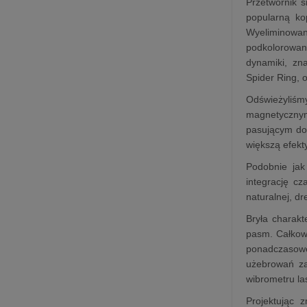
Przetwornik 
popularną ko
Wyeliminowan
podkolorowan
dynamiki, zn
Spider Ring, 
Odświeżyliś
magnetycznym
pasującym do 
większą efekty
Podobnie jak
integrację c
naturalnej, dr
Bryła charakt
pasm. Całkowi
ponadczasowe
użebrowań za
wibrometru l
Projektując 