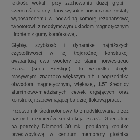
lekkość wokali, przy zachowaniu dużej głębi i
szerokości sceny. Tony wysokie powierzone zostały
wyposażonemu w podwójną komorę rezonansową
tweeterowi, z neodymowym układem magnetycznym
i frontem z gumy komórkowej.
Głębię, szybkość i dynamikę najniższych
częstotliwości w tej trójdrożnej konstrukcji
gwarantują dwa woofery ze stajni norweskiego
Seasa (seria Prestige). To wszystko dzięki
masywnym, znacząco większym niż u poprzednika
obwodom magnetycznym, większej, 1.5" średnicy
aluminiowo-miedzianych cewek drgających oraz
konstrukcji zapewniającej bardziej tłokową pracę.
Przetwornik średniotonowy to zmodyfikowana przez
naszych inżynierów konstrukcja Seas'a. Specjalnie
na potrzeby Diamond 30 mkII popularną kopułkę
przeciwpyłową w centrum membrany głośnika