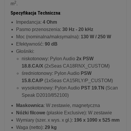
2
m
.
Specyfikacja Techniczna
:
Impedancja:
4 Ohm
Pasmo przenoszenia:
30 Hz - 20 kHz
Moc (nominalna/maksymalna):
130 W / 250 W
Efektywność:
90 dB
Głośniki:
niskotonowy: Pylon Audio
2x PSW
18.8.CA/X
(2xSeas CA18RNX_CUSTOM)
średniotonowy: Pylon Audio
PSW
15.8.CA/P
(1xSeas CA15RLY/P_CUSTOM)
wysokotonowy: Pylon Audio
PST 19.TN
(Scan
Speak D2010/852100)
Maskownica
: W zestawie, magnetyczna
Nóżki filcowe
(płaskie Exclusive): W zestawie
Wymiary (szer. x wys. x gł.):
196 x 1090 x 525 mm
Waga (netto):
29 kg