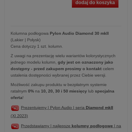
dodaj do koszyka
Kolumna podłogowa
Pylon Audio Diamond 30 mkII
(Lakier | Połysk)
Cena dotyczy 1 szt. kolumn.
Z uwagi na prezentację wielu wariantów kolorystycznych
jednego modelu kolumn,
gdy jest on oznaczony jako
dostępny - przed zakupem prosimy o kontakt
celem
ustalenia dostępności wybranej przez Ciebie wersji.
Możliwość zakupu produktu w bezpłatnym systemie
ratalnym
0%
na
10, 20, 30 i 50 miesięcy
lub
specjalna
oferta
!
Prezentujemy | Pylon Audio | seria
Diamond mkII
(XI.2023)
Przedstawiamy | najlepsze
kolumny podłogowe
| na