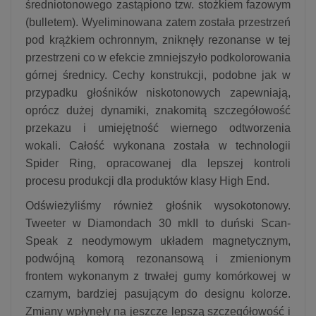
średniotonowego zastąpiono tzw. stożkiem fazowym
(bulletem). Wyeliminowana zatem została przestrzeń
pod krążkiem ochronnym, zniknęły rezonanse w tej
przestrzeni co w efekcie zmniejszyło podkolorowania
górnej średnicy. Cechy konstrukcji, podobne jak w
przypadku głośników niskotonowych zapewniają,
oprócz dużej dynamiki, znakomitą szczegółowość
przekazu i umiejętność wiernego odtworzenia
wokali. Całość wykonana została w technologii
Spider Ring, opracowanej dla lepszej kontroli
procesu produkcji dla produktów klasy High End.
Odświeżyliśmy również głośnik wysokotonowy.
Tweeter w Diamondach 30 mkII to duński Scan-
Speak z neodymowym układem magnetycznym,
podwójną komorą rezonansową i zmienionym
frontem wykonanym z trwałej gumy komórkowej w
czarnym, bardziej pasującym do designu kolorze.
Zmiany wpłynęły na jeszcze lepszą szczegółowość i