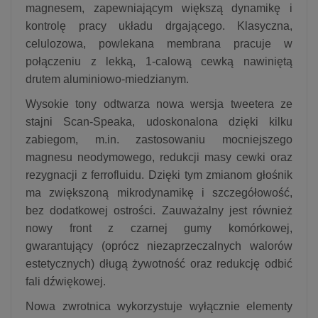
magnesem, zapewniającym większą dynamikę i
kontrolę pracy układu drgającego. Klasyczna,
celulozowa, powlekana membrana pracuje w
połączeniu z lekką, 1-calową cewką nawiniętą
drutem aluminiowo-miedzianym.
Wysokie tony odtwarza nowa wersja tweetera ze
stajni Scan-Speaka, udoskonalona dzięki kilku
zabiegom, m.in. zastosowaniu mocniejszego
magnesu neodymowego, redukcji masy cewki oraz
rezygnacji z ferrofluidu. Dzięki tym zmianom głośnik
ma zwiększoną mikrodynamikę i szczegółowość,
bez dodatkowej ostrości. Zauważalny jest również
nowy front z czarnej gumy komórkowej,
gwarantujący (oprócz niezaprzeczalnych walorów
estetycznych) długą żywotność oraz redukcję odbić
fali dźwiękowej.
Nowa zwrotnica wykorzystuje wyłącznie elementy