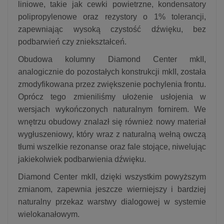
liniowe, takie jak cewki powietrzne, kondensatory
polipropylenowe oraz rezystory o 1% tolerancji,
zapewniając wysoką czystość dźwięku, bez
podbarwień czy zniekształceń.
Obudowa kolumny Diamond Center mkII,
analogicznie do pozostałych konstrukcji mkII, została
zmodyfikowana przez zwiększenie pochylenia frontu.
Oprócz tego zmieniliśmy ułożenie usłojenia w
wersjach wykończonych naturalnym fornirem. We
wnętrzu obudowy znalazł się również nowy materiał
wygłuszeniowy, który wraz z naturalną wełną owczą
tłumi wszelkie rezonanse oraz fale stojące, niwelując
jakiekolwiek podbarwienia dźwięku.
Diamond Center mkII, dzięki wszystkim powyższym
zmianom, zapewnia jeszcze wierniejszy i bardziej
naturalny przekaz warstwy dialogowej w systemie
wielokanałowym.