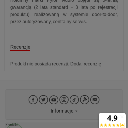
Kolumny marki Pylon Audio objęte są 5-letnią
gwarancją (2 lata standard + 3 lata po rejestracji
produktu), realizowaną w systemie door-to-door,
przez autoryzowany, centralny serwis.
Recenzje
Produkt nie posiada recenzji.
Dodaj recenzję
Informacje
Kontakt