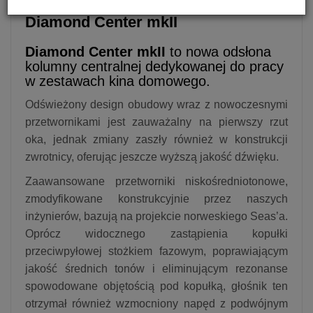
Kolumna centralna
Pylon Audio
Diamond Center mkII
Diamond Center mkII
to nowa odsłona
kolumny centralnej dedykowanej do pracy
w zestawach kina domowego.
Odświeżony design obudowy wraz z nowoczesnymi
przetwornikami jest zauważalny na pierwszy rzut
oka, jednak zmiany zaszły również w konstrukcji
zwrotnicy, oferując jeszcze wyższą jakość dźwięku.
Zaawansowane przetworniki niskośredniotonowe,
zmodyfikowane konstrukcyjnie przez naszych
inżynierów, bazują na projekcie norweskiego Seas’a.
Oprócz widocznego zastąpienia kopułki
przeciwpyłowej stożkiem fazowym, poprawiającym
jakość średnich tonów i eliminującym rezonanse
spowodowane objętością pod kopułką, głośnik ten
otrzymał również wzmocniony napęd z podwójnym