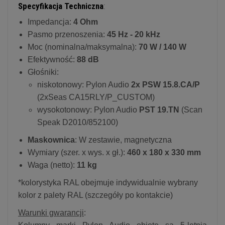
Specyfikacja Techniczna
:
Impedancja:
4 Ohm
Pasmo przenoszenia:
45 Hz - 20 kHz
Moc (nominalna/maksymalna):
70 W / 140 W
Efektywność:
88 dB
Głośniki:
niskotonowy: Pylon Audio
2x PSW 15.8.CA/P
(2xSeas CA15RLY/P_CUSTOM)
wysokotonowy: Pylon Audio
PST 19.TN
(Scan
Speak D2010/852100)
Maskownica
: W zestawie, magnetyczna
Wymiary (szer. x wys. x gł.):
460 x 180 x 330 mm
Waga (netto):
11 kg
*kolorystyka RAL obejmuje indywidualnie wybrany
kolor z palety RAL (szczegóły po kontakcie)
Warunki gwarancji
: