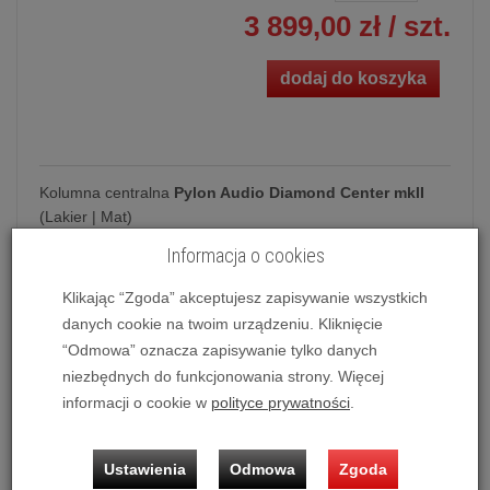
3 899,00 zł
/ szt.
dodaj do koszyka
Kolumna centralna
Pylon Audio Diamond Center mkII
(Lakier | Mat)
Z uwagi na prezentację wielu wariantów kolorystycznych
Informacja o cookies
jednego modelu kolumn,
gdy jest on oznaczony jako
Klikając “Zgoda” akceptujesz zapisywanie wszystkich
dostępny - przed zakupem prosimy o kontakt
celem
ustalenia dostępności wybranej przez Ciebie wersji.
danych cookie na twoim urządzeniu. Kliknięcie
“Odmowa” oznacza zapisywanie tylko danych
Możliwość zakupu produktu w bezpłatnym systemie
niezbędnych do funkcjonowania strony. Więcej
ratalnym
0%
na
10, 20, 30 i 50 miesięcy
lub
specjalna
informacji o cookie w
polityce prywatności
.
oferta
!
Ustawienia
Odmowa
Zgoda