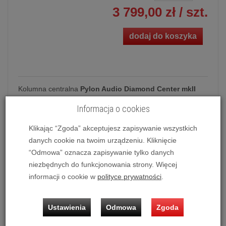
3 799,00 zł
/ szt.
dodaj do koszyka
Kolumna centralna
Pylon Audio Diamond Center mkII
(Okleina | Naturalna)
Informacja o cookies
Z uwagi na prezentację wielu wariantów kolorystycznych
jednego modelu kolumn,
gdy jest on oznaczony jako
Klikając “Zgoda” akceptujesz zapisywanie wszystkich
dostępny - przed zakupem prosimy o kontakt
celem
danych cookie na twoim urządzeniu. Kliknięcie
ustalenia dostępności wybranej przez Ciebie wersji.
“Odmowa” oznacza zapisywanie tylko danych
niezbędnych do funkcjonowania strony. Więcej
Możliwość zakupu produktu w bezpłatnym systemie
ratalnym
0%
na
10, 20, 30 i 50 miesięcy
lub
specjalna
informacji o cookie w
polityce prywatności
.
oferta
!
Ustawienia
Odmowa
Zgoda