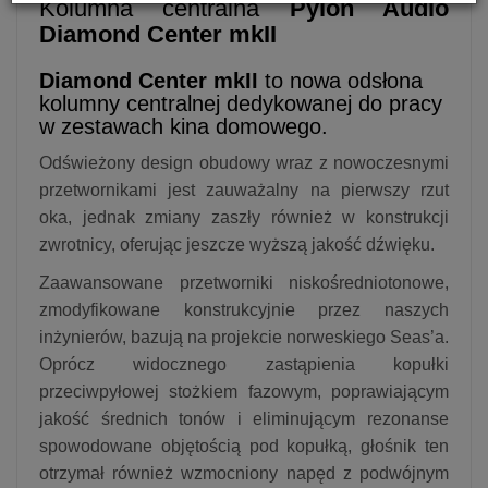
Kolumna centralna
Pylon Audio
Diamond Center mkII
Diamond Center mkII
to nowa odsłona
kolumny centralnej dedykowanej do pracy
w zestawach kina domowego.
Odświeżony design obudowy wraz z nowoczesnymi
przetwornikami jest zauważalny na pierwszy rzut
oka, jednak zmiany zaszły również w konstrukcji
zwrotnicy, oferując jeszcze wyższą jakość dźwięku.
Zaawansowane przetworniki niskośredniotonowe,
zmodyfikowane konstrukcyjnie przez naszych
inżynierów, bazują na projekcie norweskiego Seas’a.
Oprócz widocznego zastąpienia kopułki
przeciwpyłowej stożkiem fazowym, poprawiającym
jakość średnich tonów i eliminującym rezonanse
spowodowane objętością pod kopułką, głośnik ten
otrzymał również wzmocniony napęd z podwójnym