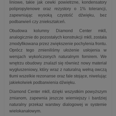
liniowe, takie jak cewki powietrzne, kondensatory
polipropylenowe oraz rezystory o 1% tolerancji,
zapewniając wysoką czystość dźwięku, bez
podbarwień czy zniekształceń.
Obudowa kolumny Diamond Center mkII,
analogicznie do pozostałych konstrukcji mkII, została
zmodyfikowana przez zwiększenie pochylenia frontu.
Oprócz tego zmieniliśmy ułożenie usłojenia w
wersjach wykończonych naturalnym fornirem. We
wnętrzu obudowy znalazł się również nowy materiał
wygłuszeniowy, który wraz z naturalną wełną owczą
tłumi wszelkie rezonanse oraz fale stojące, niwelując
jakiekolwiek podbarwienia dźwięku.
Diamond Center mkII, dzięki wszystkim powyższym
zmianom, zapewnia jeszcze wierniejszy i bardziej
naturalny przekaz warstwy dialogowej w systemie
wielokanałowym.