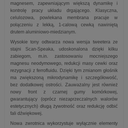
magnesem, zapewniającym większą dynamikę i
kontrolę pracy układu drgającego. Klasyczna,
celulozowa, powlekana membrana pracuje w
połączeniu z lekką, 1-calową cewką nawiniętą
drutem aluminiowo-miedzianym.
Wysokie tony odtwarza nowa wersja tweetera ze
stajni Scan-Speaka, udoskonalona dzięki kilku
zabiegom, m.in. zastosowaniu mocniejszego
magnesu neodymowego, redukcji masy cewki oraz
rezygnacji z ferrofluidu. Dzięki tym zmianom głośnik
ma zwiększoną mikrodynamikę i szczegółowość,
bez dodatkowej ostrości. Zauważalny jest również
nowy front z czarnej gumy komórkowej,
gwarantujący (oprócz niezaprzeczalnych walorów
estetycznych) długą żywotność oraz redukcję odbić
fali dźwiękowej.
Nowa zwrotnica wykorzystuje wyłącznie elementy