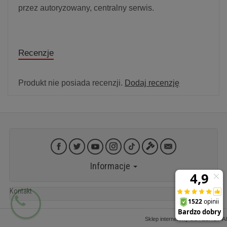
przez autoryzowany, centralny serwis.
Recenzje
Produkt nie posiada recenzji.
Dodaj recenzję
Informacje
Kontakt
Sklep internetowy SOTESHOP AI