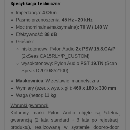
Specyfikacja Techniczna
:
Impedancja:
4 Ohm
Pasmo przenoszenia:
45 Hz - 20 kHz
Moc (nominalna/maksymalna):
70 W / 140 W
Efektywność:
88 dB
Głośniki:
niskotonowy: Pylon Audio
2x PSW 15.8.CA/P
(2xSeas CA15RLY/P_CUSTOM)
wysokotonowy: Pylon Audio
PST 19.TN
(Scan
Speak D2010/852100)
Maskownica
: W zestawie, magnetyczna
Wymiary (szer. x wys. x gł.):
460 x 180 x 330 mm
Waga (netto):
11 kg
Warunki gwarancji
:
Kolumny marki Pylon Audio objęte są 5-letnią
gwarancją (2 lata standard + 3 lata po rejestracji
produktu), realizowaną w systemie door-to-door,