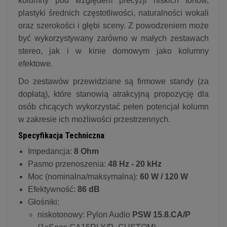
kolumny pod względem precyzji niskich tonów,
plastyki średnich częstotliwości, naturalności wokali
oraz szerokości i głębi sceny. Z powodzeniem może
być wykorzystywany zarówno w małych zestawach
stereo, jak i w kinie domowym jako kolumny
efektowe.
Do zestawów przewidziane są firmowe standy (za
dopłatą), które stanowią atrakcyjną propozycję dla
osób chcących wykorzystać pełen potencjał kolumn
w zakresie ich możliwości przestrzennych.
Specyfikacja Techniczna
:
Impedancja:
8 Ohm
Pasmo przenoszenia:
48 Hz - 20 kHz
Moc (nominalna/maksymalna):
60 W / 120 W
Efektywność:
86 dB
Głośniki:
niskotonowy: Pylon Audio
PSW 15.8.CA/P