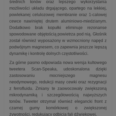
średnich tonów oraz lepszego wykorzystania
możliwości układu drgającego, opartego na lekkiej,
powlekanej celulozowej membranie oraz 1-calowej
cewce nawiniętej drutem aluminiowo-miedzianym.
Dodatkowo brak kopułki eliminuje rezonanse
spowodowane objętością powietrza pod nią. Głośnik
został również wyposażony w wzmocniony napęd z
podwójnym magnesem, co zapewnia jeszcze lepszą
dynamikę i kontrolę dolnych częstotliwości.
Za górne pasmo odpowiada nowa wersja kultowego
tweetera Scan-Speaka, udoskonalona dzięki
zastosowaniu mocniejszego magnesu
neodymowego, redukcji masy cewki oraz rezygnacji
z ferrofluidu. Zmiany te zaowocowały zwiększoną
mikrodynamiką i szczegółowością najwyższych
tonów. Tweeter otrzymał również elegancki front z
czarnej gumy komórkowej o zwiększonej
żywotności, redukujący odbicia fali dźwiękowej.