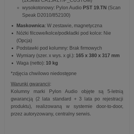
(1xSeas CA15RLY/P_CUSTOM)
wysokotonowy: Pylon Audio
PST 19.TN
(Scan
Speak D2010/852100)
Maskownica
: W zestawie, magnetyczna
Nóżki filcowe/kolce/podkładki pod kolce: Nie
(Opcja)
Podstawki pod kolumny: Brak firmowych
Wymiary (szer. x wys. x gł.):
165 x 380 x 317 mm
Waga (netto):
10 kg
*zdjęcia chwilowo niedostępne
Warunki gwarancji
:
Kolumny marki Pylon Audio objęte są 5-letnią
gwarancją (2 lata standard + 3 lata po rejestracji
produktu), realizowaną w systemie door-to-door,
przez autoryzowany, centralny serwis.