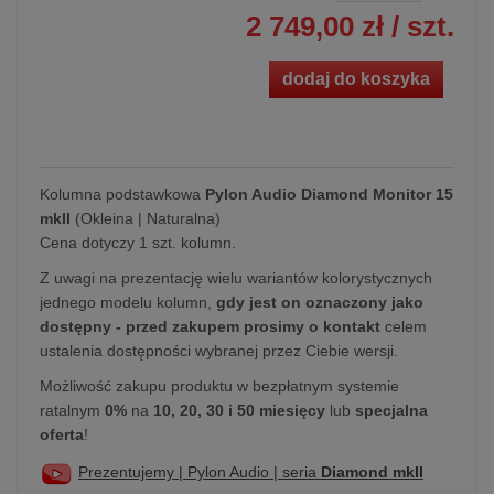
2 749,00 zł
/ szt.
dodaj do koszyka
Kolumna podstawkowa
Pylon Audio Diamond Monitor 15
mkII
(Okleina | Naturalna)
Cena dotyczy 1 szt. kolumn.
Z uwagi na prezentację wielu wariantów kolorystycznych
jednego modelu kolumn,
gdy jest on oznaczony jako
dostępny - przed zakupem prosimy o kontakt
celem
ustalenia dostępności wybranej przez Ciebie wersji.
Możliwość zakupu produktu w bezpłatnym systemie
ratalnym
0%
na
10, 20, 30 i 50 miesięcy
lub
specjalna
oferta
!
Prezentujemy | Pylon Audio | seria
Diamond mkII