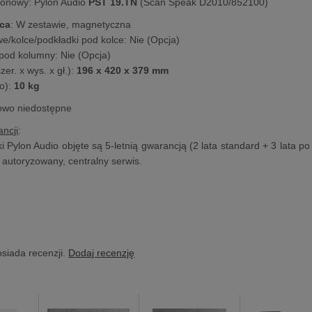
onowy: Pylon Audio
PST 19.TN
(Scan Speak D2010/852100)
ca
: W zestawie, magnetyczna
we/kolce/podkładki pod kolce: Nie (Opcja)
pod kolumny: Nie (Opcja)
er. x wys. x gł.):
196 x 420 x 379 mm
o):
10 kg
lowo niedostępne
ncji
:
 Pylon Audio objęte są 5-letnią gwarancją (2 lata standard + 3 lata po 
z autoryzowany, centralny serwis.
osiada recenzji.
Dodaj recenzję