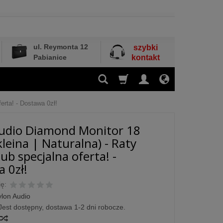
ul. Reymonta 12
szybki
Pabianice
kontakt
erta! - Dostawa 0zł!
udio Diamond Monitor 18
kleina | Naturalna) - Raty
ub specjalna oferta! -
 0zł!
ę:
ylon Audio
Jest dostępny, dostawa 1-2 dni robocze.