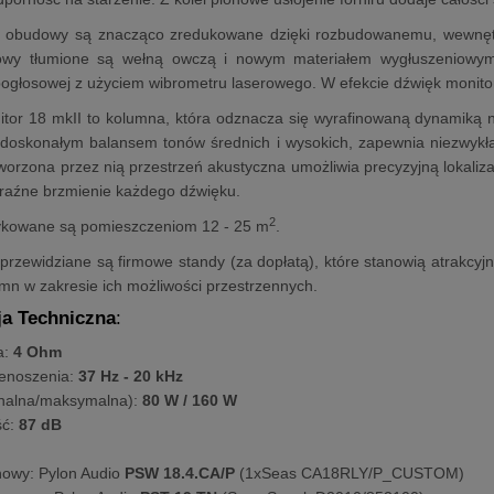
n obudowy są znacząco zredukowane dzięki rozbudowanemu, wewnęt
wy tłumione są wełną owczą i nowym materiałem wygłuszeniowym
głosowej z użyciem wibrometru laserowego. W efekcie dźwięk monitora 
or 18 mkII to kolumna, która odznacza się wyrafinowaną dynamiką ni
 doskonałym balansem tonów średnich i wysokich, zapewnia niezwykłą
Stworzona przez nią przestrzeń akustyczna umożliwia precyzyjną lokali
yraźne brzmienie każdego dźwięku.
2
kowane są pomieszczeniom 12 - 25 m
.
rzewidziane są firmowe standy (za dopłatą), które stanowią atrakcyj
umn w zakresie ich możliwości przestrzennych.
ja Techniczna
:
a:
4 Ohm
enoszenia:
37 Hz - 20 kHz
nalna/maksymalna):
80 W / 160 W
ść:
87 dB
nowy: Pylon Audio
PSW 18.4.CA/P
(1xSeas CA18RLY/P_CUSTOM)