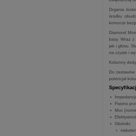
Drgania ścia
środku obudo
komorze bezpo
Diamond Monit
basy. Wraz z
jak i głosu. 
na czyste i w
Kolumny dedy
Do zestawów p
potencjał kol
Specyfikac
Impedancj
Pasmo prz
Moc (nomi
Efektywno
Głośniki:
niskoto