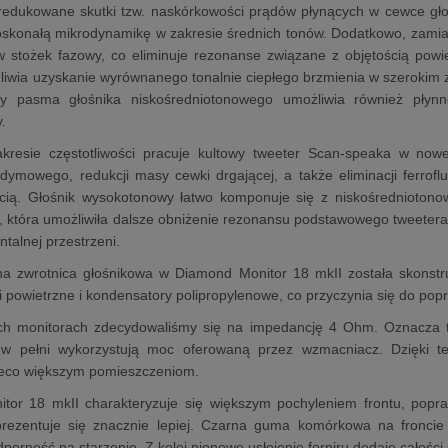
redukowane skutki tzw. naskórkowości prądów płynących w cewce głoś
skonałą mikrodynamikę w zakresie średnich tonów. Dodatkowo, zamiast
 stożek fazowy, co eliminuje rezonanse związane z objętością powi
liwia uzyskanie wyrównanego tonalnie ciepłego brzmienia w szerokim 
cy pasma głośnika niskośredniotonowego umożliwia również płynn
.
resie częstotliwości pracuje kultowy tweeter Scan-speaka w nowej
mowego, redukcji masy cewki drgającej, a także eliminacji ferroflu
cią. Głośnik wysokotonowy łatwo komponuje się z niskośrednioton
 która umożliwiła dalsze obniżenie rezonansu podstawowego tweetera
ntalnej przestrzeni.
 zwrotnica głośnikowa w Diamond Monitor 18 mkII została skonstru
ki powietrzne i kondensatory polipropylenowe, co przyczynia się do pop
h monitorach zdecydowaliśmy się na impedancję 4 Ohm. Oznacza to,
i w pełni wykorzystują moc oferowaną przez wzmacniacz. Dzięki 
eco większym pomieszczeniom.
tor 18 mkII charakteryzuje się większym pochyleniem frontu, popr
rezentuje się znacznie lepiej. Czarna guma komórkowa na froncie
porność na starzenie. Z kolei pionowe usłojenie forniru dodaje całości