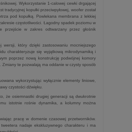
nikowej. Wykorzystanie 1-calowej cewki drgającej
 tradycyjnej kopułki przeciwpyłowej, woofer został
etrza pod kopułką. Powlekana membrana z lekkiej
zakresie częstotliwości. Łagodny spadek poziomu w
e przejście w zakres odtwarzany przez głośnik
 wersji, który dzięki zastosowaniu mocniejszego
idu charakteryzuje się wyjątkową mikrodynamiką i
owym poprzez nową konstrukcję podwójnej komory
. Zmiany te pozwalają ma oddanie w czysty sposób
owana wykorzystując wyłącznie elementy liniowe,
rawy czystości dźwięku.
 że osiemnastki drugiej generacji są dwukrotnie
temu istotnie rośnie dynamika, a kolumny można
awiając pracę w domenie czasowej przetworników.
 tweetera nadaje ekskluzywnego charakteru i ma
 smukłości.