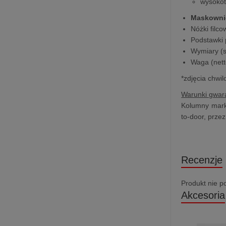
wysokot
Maskowni
Nóżki filco
Podstawki 
Wymiary (sz
Waga (nett
*zdjęcia chwi
Warunki gwara
Kolumny marki
to-door, prze
Recenzje
Produkt nie p
Akcesoria