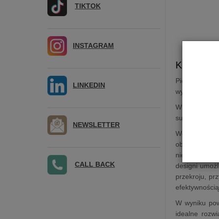
TIKTOK
INSTAGRAM
Kolumna 
Pierwsza gene
LINKEDIN
wyzwaniem.
W najnowszej
subtelnie zak
NEWSLETTER
Woofer to cus
obwód magnet
nie tylko jes
CALL BACK
designi umoż
przekroju, pr
efektywnością,
W wyniku pow
idealne rozw