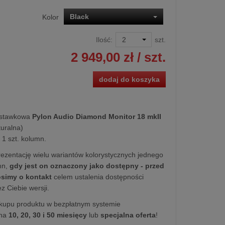
Black
Kolor
Ilość:
szt.
2 949,00 zł
/ szt.
dodaj do koszyka
dstawkowa
Pylon Audio Diamond Monitor 18 mkII
turalna)
1 szt. kolumn.
ezentację wielu wariantów kolorystycznych jednego
mn,
gdy jest on oznaczony jako dostępny - przed
simy o kontakt
celem ustalenia dostępności
z Ciebie wersji.
kupu produktu w bezpłatnym systemie
na
10, 20, 30 i 50 miesięcy
lub
specjalna oferta
!