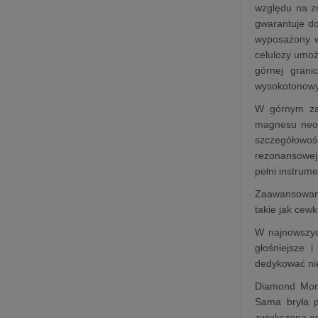
względu na z
gwarantuje do
wyposażony w
celulozy umoż
górnej grani
wysokotonowy
W górnym zak
magnesu neody
szczegółowoś
rezonansowej,
pełni instrume
Zaawansowana
takie jak cew
W najnowszyc
głośniejsze 
dedykować ni
Diamond Moni
Sama bryła p
zwiększoną od