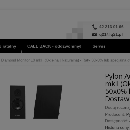
42 213 01 66
q21@q21.pl
 ratalny
CALL BACK - oddzwonimy!
Serwis
 Diamond Monitor 18 mkII (Okleina | Naturalna) - Raty 50x0% lub specjalna of
Pylon A
mkII (O
50x0% l
Dostawa
Dodaj recenzj
Producent:
P
Dostępność:
Historia ceny