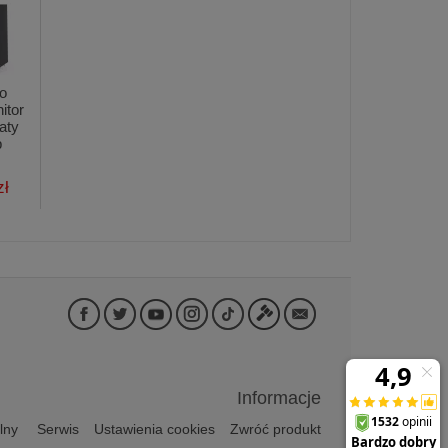
o
itor
aty
b
zł
Informacje
lny
Serwis
Ustawienia cookies
Zwróć produkt