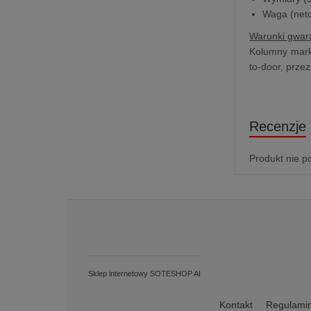
Waga (neto
Warunki gwara
Kolumny marki
to-door, prze
Recenzje
Produkt nie p
Sklep internetowy SOTESHOP AI
Kontakt
Regulami