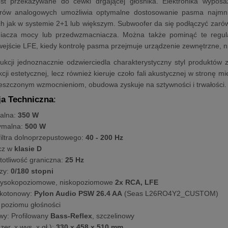
est przekazywane do cewki drgającej głośnika. Elektronika wypo
ltrów analogowych umożliwia optymalne dostosowanie pasma najmni
ch jak w systemie 2+1 lub większym. Subwoofer da się podłączyć zar
cza mocy lub przedwzmacniacza. Można także pominąć te regulat
jście LFE, kiedy kontrolę pasma przejmuje urządzenie zewnętrzne, n
ukcji jednoznacznie odzwierciedla charakterystyczny styl produktów 
kcji estetycznej, lecz również kieruje czoło fali akustycznej w stronę 
eszczonym wzmocnieniom, obudowa zyskuje na sztywności i trwałości.
ja Techniczna
:
alna:
350 W
malna:
500 W
filtra dolnoprzepustowego:
40 - 200 Hz
cz w
klasie D
totliwość graniczna:
25 Hz
zy:
0/180 stopni
Wysokopoziomowe, niskopoziomowe
2x RCA, LFE
skotonowy:
Pylon Audio PSW 26.4 AA
(Seas L26RO4Y2_CUSTOM)
poziomu głośności
wy: Profilowany
Bass-Reflex
, szczelinowy
er. x wys. x gł.):
330 x 458 x 510 mm