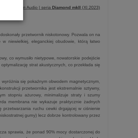
ujemy | Pylon Audio | seria
Diamond mkII
(XI.2023)
doskonały przetwornik niskotonowy. Pozwala on na
w niewielkiej, eleganckiej obudowie, którą łatwo
wy, co wymusiło nietypowe, nowatorskie podejście
i optymalizację strat akustycznych, co przekłada się
ią, wyróżnia się pokaźnym obwodem magnetycznym,
strukcji przetwornika jest ekstremalnie sztywny,
m stopniu ażurowy, minimalizuje straty i szumy
warda membrana nie wykazuje praktycznie żadnych
przetwarzania ruchu cewki drgającej w ciśnienie
niskostratnej gumy) lecz dobrze kontrolowany przez
acza sprawia, że ponad 90% mocy dostarczonej do