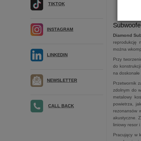
TIKTOK
Subwoof
INSTAGRAM
Diamond Su
reprodukcję 
można wkomp
LINKEDIN
Przy tworzen
do konstrukcji
na doskonałe 
NEWSLETTER
Przetwornik 
zdolnym do wy
metalowy kos
powietrza, j
CALL BACK
rezonansów w
akustyczne. Z
liniowy resor
Pracujący w 