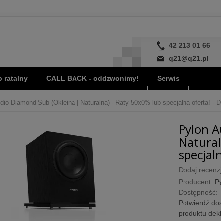
42 213 01 66
q21@q21.pl
 ratalny
CALL BACK - oddzwonimy!
Serwis
dio Diamond Sub (Okleina | Naturalna) - Raty 50x0% lub specjalna oferta! - D
Pylon A
Natural
specjaln
Dodaj recenzj
Producent:
P
Dostępność:
Potwierdź dos
produktu dek