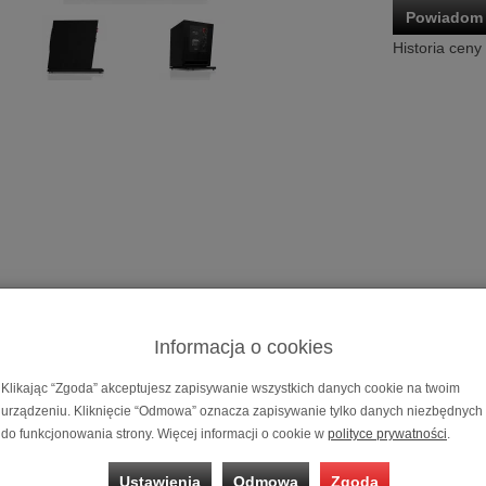
Powiadom 
Historia ceny
Subwoofer
P
Z uwagi na pr
Informacja o cookies
modelu kolu
Klikając “Zgoda” akceptujesz zapisywanie wszystkich danych cookie na twoim
zakupem pro
urządzeniu. Kliknięcie “Odmowa” oznacza zapisywanie tylko danych niezbędnych
wybranej prze
do funkcjonowania strony. Więcej informacji o cookie w
polityce prywatności
.
Możliwość za
ratalnym
0%
Ustawienia
Odmowa
Zgoda