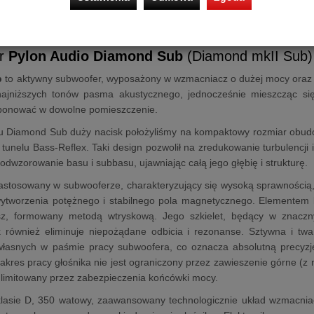
Prezent
er
Pylon Audio Diamond Sub
(Diamond mkII Sub)
b
to aktywny subwoofer, wyposażony w wzmacniacz o dużej mocy oraz 
najniższych tonów pasma akustycznego, jednocześnie mieszcząc się 
onować w dowolne pomieszczenie.
iu Diamond Sub duży nacisk położyliśmy na kompaktowy rozmiar obudo
 tunelu Bass-Reflex. Taki design pozwolił na zredukowanie turbulencji 
odwzorowanie basu i subbasu, ujawniając całą jego głębię i strukturę.
zastosowany w subwooferze, charakteryzujący się wysoką sprawnośc
tworzenia potężnego i stabilnego pola magnetycznego. Elementem kon
z, formowany metodą wtryskową. Jego szkielet, będący w znaczny
ak również eliminuje niepożądane odbicia i rezonanse. Sztywna i t
łasnych w paśmie pracy subwoofera, co oznacza absolutną precyzję 
akres pracy głośnika nie jest ograniczony przez zawieszenie górne (z 
 i limitowany przez zabezpieczenia końcówki mocy.
klasie D, 350 watowy, zaawansowany technologicznie układ wzmacni