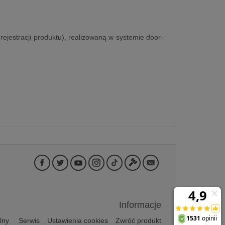
rejestracji produktu), realizowaną w systemie door-
Informacje
lny
Serwis
Ustawienia cookies
Zwróć produkt