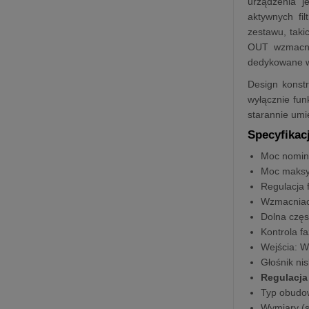
urządzenia j
aktywnych fi
zestawu, taki
OUT wzmacnia
dedykowane we
Design konstr
wyłącznie fun
starannie umi
Specyfikac
Moc nomin
Moc maksy
Regulacja 
Wzmacnia
Dolna częs
Kontrola fa
Wejścia: 
Głośnik ni
Regulacja
Typ obudo
Wymiary (sz