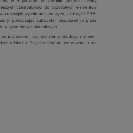
sażona w regulowane w szerokim zakresie układy
ejszych częstotliwości do pozostałych elementów
ówno do wyjść wysokopoziomowych, jak i wyjść PRE-
ory, podłączając subwoofer bezpośrednio przez
p. w systemie wielokanałowym.
z serii Diamond. Kąt nachylenia obudowy nie pełni
miejsca odsłuchu. Dzięki solidnemu użebrowaniu oraz