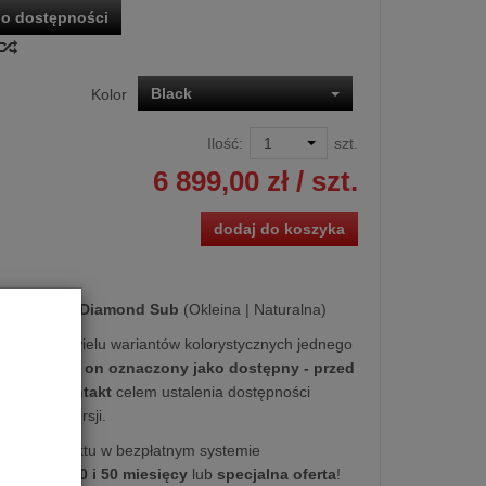
o dostępności
Black
Kolor
Ilość:
szt.
6 899,00 zł
/ szt.
dodaj do koszyka
ylon Audio Diamond Sub
(Okleina | Naturalna)
ezentację wielu wariantów kolorystycznych jednego
mn,
gdy jest on oznaczony jako dostępny - przed
simy o kontakt
celem ustalenia dostępności
z Ciebie wersji.
kupu produktu w bezpłatnym systemie
na
10, 20, 30 i 50 miesięcy
lub
specjalna oferta
!