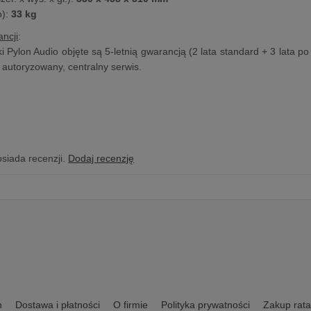
):
33 kg
ncji
:
 Pylon Audio objęte są 5-letnią gwarancją (2 lata standard + 3 lata po 
z autoryzowany, centralny serwis.
osiada recenzji.
Dodaj recenzję
n
Dostawa i płatności
O firmie
Polityka prywatności
Zakup rata