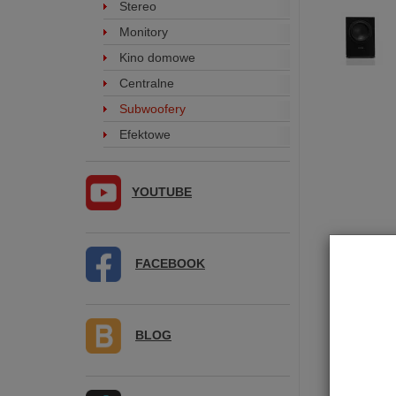
Stereo
Monitory
Kino domowe
Centralne
Subwoofery
Efektowe
YOUTUBE
FACEBOOK
BLOG