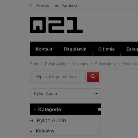
Pomoc
Kontakt
Kontakt
Regulamin
O firmie
Zakup
Start
Pylon Audio
Kolumny
Subwoofery
Pylon Au
Wyszukaj
Kategorie
Pylon Audio
Kolumny