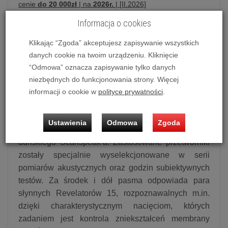
cenie
do 20 000zł
| na
2026r.
| [II.2026]
Informacja o cookies
Klikając “Zgoda” akceptujesz zapisywanie wszystkich
Kolumna podłogowa
Pylon Audio Jasper
23
danych cookie na twoim urządzeniu. Kliknięcie
“Odmowa” oznacza zapisywanie tylko danych
Jasper 23
to flagowe brzmienie serii Jasper w
niezbędnych do funkcjonowania strony. Więcej
smukłej, zachwycającej formie – perfekcyjnie
informacji o cookie w
polityce prywatności
.
dostrojone do mniejszych pomieszczeń.
Podobnie jak w większych Jasperach odtwarzanie
Ustawienia
Odmowa
Zgoda
powierzyliśmy sprawdzonym konstrukcjom
duńskiego Scanspeak’a. Zastosowane przetworniki
zostały specjalnie wyselekcjonowane w serii
pomiarów akustycznych oraz godzin subiektywnych
testów. Za środek i dół pasma odpowiada para
słynnych Revelatorów 15, rozpoznawalnych m.in.
dzięki charakterystycznym nacięciom, których
zadaniem jest kontrola zniekształceń membrany