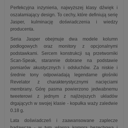
Perfekcyjna inżynieria, najwyższej klasy dźwięk i
oszałamiający design. To cechy, które definiują serię
Jasper, kulminację doświadczenia i wiedzy
producenta.
Seria Jasper obejmuje dwa modele kolumn
podłogowych oraz monitory z opcjonalnymi
podstawkami. Sercem konstrukcji są przetworniki
Scan-Speak, starannie dobrane na podstawie
pomiarów akustycznych i odsłuchów. Za niskie i
średnie tony odpowiadają legendarne głośniki
Revelator z charakterystycznymi nacięciami
membrany. Górę pasma powierzono jedwabnemu
tweeterowi z jednym z najlżejszych układów
drgających w swojej klasie - kopułka waży zaledwie
0.18 g.
Lata doświadczeń i zaawansowane zaplecze
badawcze - w tym własna komora bezechowa i