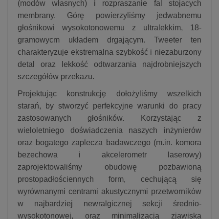
(modów własnych) i rozpraszanie fal stojacych
membrany. Górę powierzyliśmy jedwabnemu
głośnikowi wysokotonowemu z ultralekkim, 18-
gramowycm układem drgającym. Tweeter ten
charakteryzuje ekstremalna szybkość i niezaburzony
detal oraz lekkość odtwarzania najdrobniejszych
szczegółów przekazu.
Projektując konstrukcję dołożyliśmy wszelkich
starań, by stworzyć perfekcyjne warunki do pracy
zastosowanych głośników. Korzystając z
wieloletniego doświadczenia naszych inżynierów
oraz bogatego zaplecza badawczego (m.in. komora
bezechowa i akcelerometr laserowy)
zaprojektowaliśmy obudowę pozbawioną
prostopadłościennych form, cechującą się
wyrównanymi centrami akustycznymi przetworników
w najbardziej newralgicznej sekcji średnio-
wysokotonowej, oraz minimalizacją zjawiska