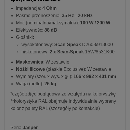
Impedancja:
4 Ohm
Pasmo przenoszenia:
35 Hz - 20 kHz
Moc (nominalna/maksymalna):
100 W / 200 W
Efektywność:
88 dB
Głośniki:
wysokotonowy:
Scan-Speak
D2608/913000
niskotonowy:
2 x Scan-Speak
15W/8531K00
Maskownica
: W zestawie
Nóżki filcowe
(płaskie Exclusive): W zestawie
Wymiary (szer. x wys. x gł.):
166 x 992 x 401 mm
Waga (netto):
26 kg
*część zdjęć poglądowa ze względu na kolorystykę
**kolorystyka RAL obejmuje indywidualnie wybrany
kolor z palety RAL (szczegóły po kontakcie)
Seria
Jasper