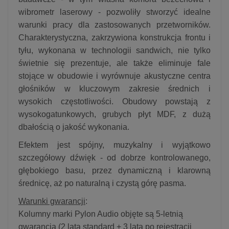
wibrometr laserowy - pozwoliły stworzyć idealne
warunki pracy dla zastosowanych przetworników.
Charakterystyczna, zakrzywiona konstrukcja frontu i
tyłu, wykonana w technologii sandwich, nie tylko
świetnie się prezentuje, ale także eliminuje fale
stojące w obudowie i wyrównuje akustyczne centra
głośników w kluczowym zakresie średnich i
wysokich częstotliwości. Obudowy powstają z
wysokogatunkowych, grubych płyt MDF, z dużą
dbałością o jakość wykonania.
Efektem jest spójny, muzykalny i wyjątkowo
szczegółowy dźwięk - od dobrze kontrolowanego,
głębokiego basu, przez dynamiczną i klarowną
średnicę, aż po naturalną i czystą górę pasma.
Warunki gwarancji
:
Kolumny marki Pylon Audio objęte są 5-letnią
gwarancją (2 lata standard + 3 lata po rejestracji