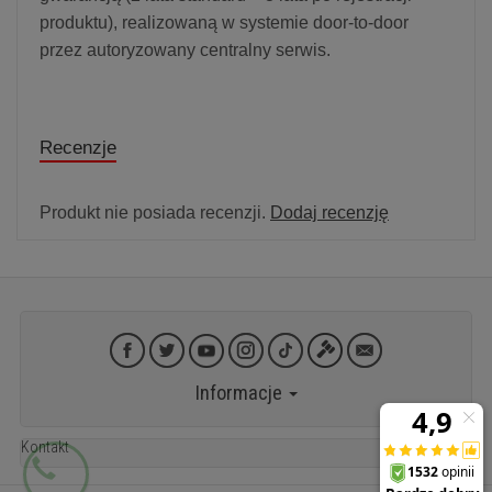
produktu), realizowaną w systemie door-to-door
przez autoryzowany centralny serwis.
Recenzje
Produkt nie posiada recenzji.
Dodaj recenzję
Informacje
Kontakt